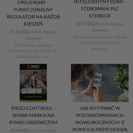
INTELIGENTNY DOM –
E901/E901RF –
STEROWNIK PLC
FUNKCJONALNY
STERBOX
REGULATOR NA KAŻDĄ
KIESZEŃ
05.07.2022 |
Automatyka
domowa
27.11.2022 |
Automatyka
Domowa automatyka ułatwia
domowa
nam życie. Przyspiesza
Wybierając regulator
procesy,...
temperatury, kierujemy się
użytecznością oraz...
ENGO CONTROLS –
JAK WYTRWAĆ W
NOWA MARKA NA
POSTANOWIENIACH
RYNKU GRZEWCZYM
NOWOROCZNYCH? Z
POMOCĄ PRZYCHODZĄ
18.04.2022 |
Automatyka