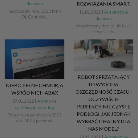
ROZWIĄZANIA SMART.
domowa
Na początku roku 2022 firma
11.01.2022 |
Automatyka
QL Controls...
domowa
Współczesny dom to nie tylko
cztery ściany...
ROBOT SPRZĄTAJĄCY
TO WYGODA,
NIEBO PEŁNE CHMUR, A
OSZCZĘDNOŚĆ CZASU I
WŚRÓD NICH ABAX
OCZYWIŚCIE
07.01.2022 |
Alarmowe
PERFEKCYJNIE CZYSTE
systemy, monitoring
PODŁOGI. JAK JEDNAK
Od pierwszego stycznia 2022
roku ABAX przenosi...
WYBRAĆ IDEALNY DLA
NAS MODEL?
29.11.2021 |
Automatyka