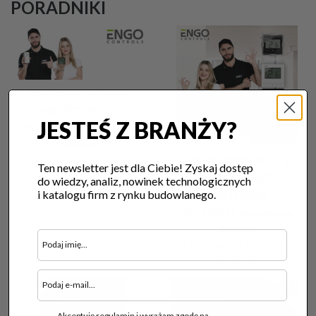
PORADNIKI
INSTALUJ I STERUJ
PROŚCIUTKO!
JESTEŚ Z BRANŻY?
08.05.2024 |
Automatyka
domowa
NOWE PRODUKTY W
Nasze systemy sterowania
Ten newsletter jest dla Ciebie! Zyskaj dostęp
ogrzewaniem zmniejszają
OFERCIE ENGO
do wiedzy, analiz, nowinek technologicznych
zużycie energii...
i katalogu firm z rynku budowlanego.
CONTROLS
24.04.2024 |
Automatyka
domowa
Już są nowości. Nie przegap
żadnej! Do...
Akceptuję regulamin i wyrażam zgodę na