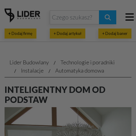
+ Dodaj firmę
+ Dodaj artykuł
+ Dodaj baner
Lider Budowlany
Technologie i poradniki
Instalacje
Automatyka domowa
INTELIGENTNY DOM OD
PODSTAW