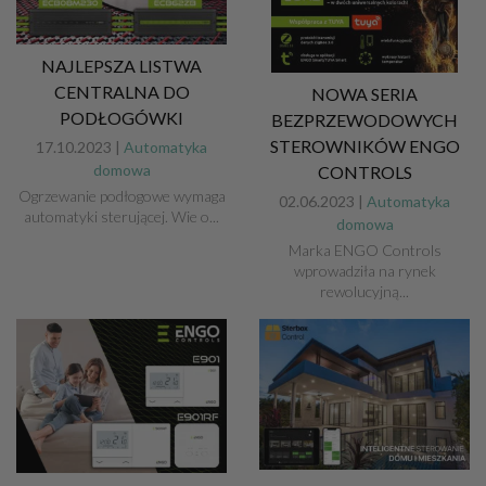
NAJLEPSZA LISTWA
CENTRALNA DO
NOWA SERIA
PODŁOGÓWKI
BEZPRZEWODOWYCH
STEROWNIKÓW ENGO
17.10.2023 |
Automatyka
domowa
CONTROLS
Ogrzewanie podłogowe wymaga
02.06.2023 |
Automatyka
automatyki sterującej. Wie o...
domowa
Marka ENGO Controls
wprowadziła na rynek
rewolucyjną...