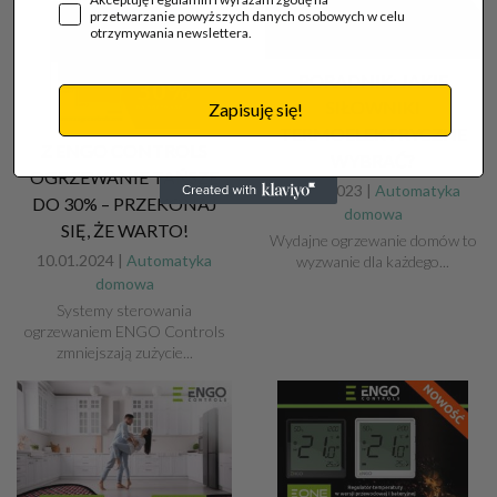
przetwarzanie powyższych danych osobowych w celu
otrzymywania newslettera.
PORADNIK: JAKIE
SIŁOWNIKI
Zapisuję się!
TERMOELEKTRYCZNE
Z ENGO CONTROLS
WYBRAĆ?
OGRZEWANIE TAŃSZE
29.11.2023 |
Automatyka
DO 30% – PRZEKONAJ
domowa
SIĘ, ŻE WARTO!
Wydajne ogrzewanie domów to
10.01.2024 |
Automatyka
wyzwanie dla każdego...
domowa
Systemy sterowania
ogrzewaniem ENGO Controls
zmniejszają zużycie...