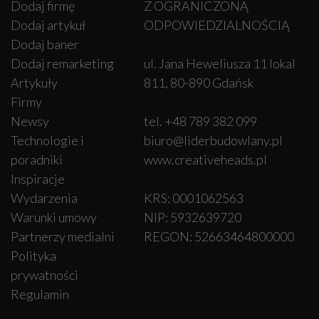
Dodaj firmę
Z OGRANICZONĄ
Dodaj artykuł
ODPOWIEDZIALNOŚCIĄ
Dodaj baner
Dodaj remarketing
ul. Jana Heweliusza 11 lokal
Artykuły
811, 80-890 Gdańsk
Firmy
Newsy
tel. +48 789 382 099
Technologie i
biuro@liderbudowlany.pl
poradniki
www.creativeheads.pl
Inspiracje
Wydarzenia
KRS: 0001062563
Warunki umowy
NIP: 5932639720
Partnerzy medialni
REGON: 52663464800000
Polityka
prywatności
Regulamin