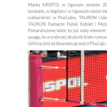
Marka KRISPOL w ligowym sezonie 202
boiskach, w digitalu i w ligowych social 
siatkarskich: w PlusLidze, TAURON Lid
TAURON Pucharze Polski Kobiet i Mężcz
Pomarańczowy kolor to już stały element 
uwagę, że w srebrnej drużynie biało-czerw
Grbicia, jest aż dwunastu graczy z PlusLig