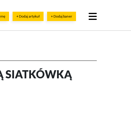
irmę
+ Dodaj artykuł
+ Dodaj baner
WĄ SIATKÓWKĄ