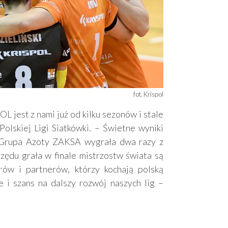
fot. Krispol
L jest z nami już od kilku sezonów i stale
olskiej Ligi Siatkówki. – Świetne wyniki
 Grupa Azoty ZAKSA wygrała dwa razy z
 rzędu grała w finale mistrzostw świata są
rów i partnerów, którzy kochają polską
 i szans na dalszy rozwój naszych lig –