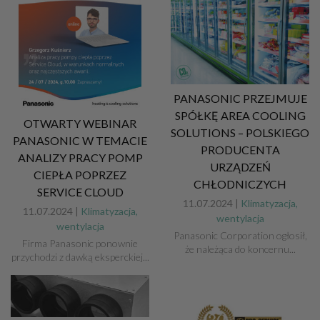
PANASONIC PRZEJMUJE
SPÓŁKĘ AREA COOLING
OTWARTY WEBINAR
SOLUTIONS – POLSKIEGO
PANASONIC W TEMACIE
PRODUCENTA
ANALIZY PRACY POMP
URZĄDZEŃ
CIEPŁA POPRZEZ
CHŁODNICZYCH
SERVICE CLOUD
11.07.2024 |
Klimatyzacja,
11.07.2024 |
Klimatyzacja,
wentylacja
wentylacja
Panasonic Corporation ogłosił,
Firma Panasonic ponownie
że należąca do koncernu...
przychodzi z dawką eksperckiej...