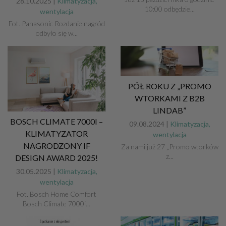
28.10.2025 |
Klimatyzacja,
10:00 odbędzie...
wentylacja
Fot. Panasonic Rozdanie nagród
odbyło się w...
PÓŁ ROKU Z „PROMO
WTORKAMI Z B2B
LINDAB”
BOSCH CLIMATE 7000I –
09.08.2024 |
Klimatyzacja,
KLIMATYZATOR
wentylacja
NAGRODZONY IF
Za nami już 27 „Promo wtorków
z...
DESIGN AWARD 2025!
30.05.2025 |
Klimatyzacja,
wentylacja
Fot. Bosch Home Comfort
Bosch Climate 7000i...