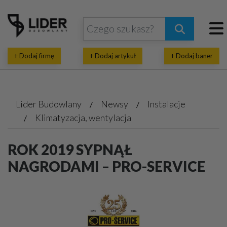
+ Dodaj firmę
+ Dodaj artykuł
+ Dodaj baner
Lider Budowlany
Newsy
Instalacje
Klimatyzacja, wentylacja
ROK 2019 SYPNĄŁ
NAGRODAMI – PRO-SERVICE