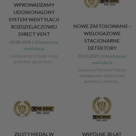
WPROWADZAMY
UDOSKONALONY
SYSTEM WENTYLACJI
NOWE ZASTOSOWANIE –
ROZDZIELACZOWEJ
WIELOGAZOWE
DIRECT VENT
STACJONARNE
03.04.2024 |
Klimatyzacja,
DETEKTORY
wentylacja
Lindab wciąż rozwija swoje
28.10.2021 |
Klimatyzacja,
produkty, aby jeszcze...
wentylacja
Szanowni Państwo! Nasze
wielogazowe stacjonarne
detektory znalazły...
ZŁOTY MEDAL W
WSPÓLNE 30 LAT