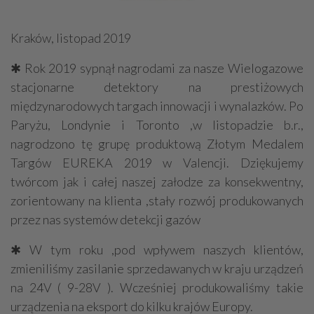
Kraków, listopad 2019
✱ Rok 2019 sypnął nagrodami za nasze Wielogazowe
stacjonarne detektory na prestiżowych
międzynarodowych targach innowacji i wynalazków. Po
Paryżu, Londynie i Toronto ,w listopadzie b.r.,
nagrodzono tę grupę produktową Złotym Medalem
Targów EUREKA 2019 w Valencji. Dziękujemy
twórcom jak i całej naszej załodze za konsekwentny,
zorientowany na klienta ,stały rozwój produkowanych
przez nas systemów detekcji gazów
✱ W tym roku ,pod wpływem naszych klientów,
zmieniliśmy zasilanie sprzedawanych w kraju urządzeń
na 24V ( 9-28V ). Wcześniej produkowaliśmy takie
urządzenia na eksport do kilku krajów Europy.