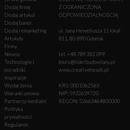
Dodaj firmę
Z OGRANICZONĄ
Dodaj artykuł
ODPOWIEDZIALNOŚCIĄ
Dodaj baner
Dodaj remarketing
ul. Jana Heweliusza 11 lokal
Artykuły
811, 80-890 Gdańsk
Firmy
Newsy
tel. +48 789 382 099
Technologie i
biuro@liderbudowlany.pl
poradniki
www.creativeheads.pl
Inspiracje
Wydarzenia
KRS: 0001062563
Warunki umowy
NIP: 5932639720
Partnerzy medialni
REGON: 52663464800000
Polityka
prywatności
Regulamin