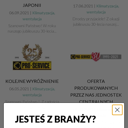
JAPONII
17.06.2021 |
Klimatyzacja,
wentylacja
06.09.2021 |
Klimatyzacja,
wentylacja
Drodzy przyjaciele! Z okazji
jubileuszu 30-lecia naszej...
Szanowni Państwo! W roku
naszego jubileuszu 30-lecia...
KOLEJNE WYRÓŻNIENIE
OFERTA
PRODUKOWANYCH
06.05.2021 |
Klimatyzacja,
PRZEZ NAS JEDNOSTEK
wentylacja
CENTRALNYCH
Szanowni Państwo ! Z radością
informujemy o...
02.03.2021 |
Klimatyzacja,
wentylacja
JESTEŚ Z BRANŻY?
W kolejnym liście informujemy o
ofercie produkowanych...