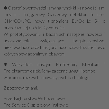
✱ Ostatnio wprowadziliśmy na rynek kilka nowości a m.
innymi : Trójgazowy Garażowy detektor Tmaster
CH4/CO/LPG, nowy tlenomierz EurOx Lx 5+ o
przedłużonej do 5 lat żywotności.
W prototypowaniu i badaniach następne nowości i
udoskonalenia zwiększające bezpieczeństwo,
niezawodność oraz funkcjonalność naszych systemów o
których powiadomimy niebawem.
✱ Wszystkim naszym Partnerom, Klientom i
Projektantom dziękujemy za cenne uwagi i pomoc
w promocji naszych innowacyjnych technologii.
Z pozdrowieniami,
Przedsiębiorstwo Wdrożeniowe
Pro-Service ® sp. z o.o w Krakowie