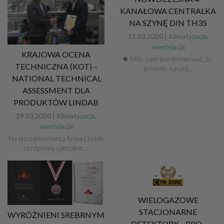
KANAŁOWA CENTRALKA
NA SZYNĘ DIN TH35
11.03.2020 |
Klimatyzacja,
wentylacja
KRAJOWA OCENA
✱ Miło nam poinformować, że,
TECHNICZNA (KOT) –
pomimo naszej...
NATIONAL TECHNICAL
ASSESSMENT DLA
PRODUKTÓW LINDAB
19.03.2020 |
Klimatyzacja,
wentylacja
Na początku marca firma Lindab
otrzymała specjalne...
WIELOGAZOWE
STACJONARNE
WYRÓŻNIENI SREBRNYM
DETEKTORY – PRO-