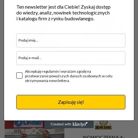
Ten newsletter jest dla Ciebie! Zyskaj dostęp
do wiedzy, analiz, nowinek technologicznych
i katalogu firm z rynku budowlanego.
PO POWROCIE Z
URLOPÓW DZIELIMY SIĘ
URZĄDZENIA DETEKCJI
NOWOŚCIAMI.
Akceptuję regulamin i wyrażam zgodę na
GAZÓW TOKSYCZNYCH I
przetwarzanie powyższych danych osobowych w celu
01.09.2020 |
Klimatyzacja,
otrzymywania newslettera.
WYBUCHOWYCH
wentylacja
09.02.2021 |
Klimatyzacja,
✱ Nasze nagrody na
wentylacja
międzynarodowych targach
Zapisuję się!
innowacji(...
Szanowni Państwo ! Zgodnie z
wcześniejszą deklaracją...
NOWOCZESNA 4-