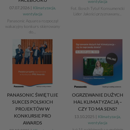
wentylacja
07.07.2026 |
Klimatyzacja,
Fot. Bosch Tytuł Konsumencki
Lider Jakości przyznawany...
wentylacja
Panasonic Aquarea rozpoczął
wakacyjny konkurs skierowany
do...
OGRZEWANIE DUŻYCH
PANASONIC ŚWIĘTUJE
HAL KLIMATYZACJĄ –
SUKCES POLSKICH
CZY TO MA SENS?
PROJEKTÓW W
KONKURSIE PRO
13.10.2025 |
Klimatyzacja,
AWARDS
wentylacja
Już 15 października o godzinie