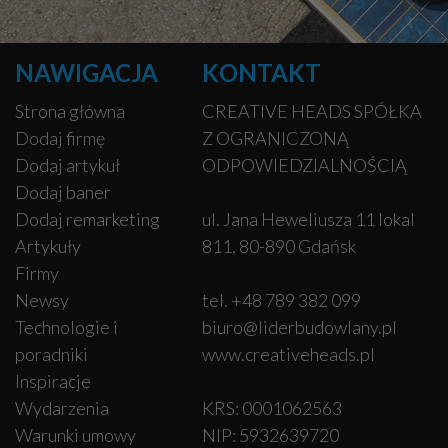
NAWIGACJA
KONTAKT
Strona główna
CREATIVE HEADS SPÓŁKA
Dodaj firmę
Z OGRANICZONĄ
Dodaj artykuł
ODPOWIEDZIALNOŚCIĄ
Dodaj baner
Dodaj remarketing
ul. Jana Heweliusza 11 lokal
Artykuły
811, 80-890 Gdańsk
Firmy
Newsy
tel. +48 789 382 099
Technologie i
biuro@liderbudowlany.pl
poradniki
www.creativeheads.pl
Inspiracje
Wydarzenia
KRS: 0001062563
Warunki umowy
NIP: 5932639720