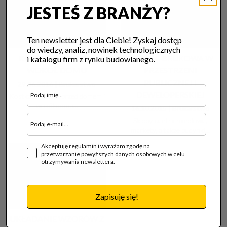
JESTEŚ Z BRANŻY?
Ten newsletter jest dla Ciebie! Zyskaj dostęp
do wiedzy, analiz, nowinek technologicznych
KOSTKA BRUKOWA
KOSTKA BRUKOWA W
i katalogu firm z rynku budowlanego.
WOKÓŁ DOMU
PRZESTRZENI
PUBLICZNEJ I
29.06.2016 |
Brukarstwo
DEWELOPERSKIEJ
Kostka brukowa przed domem i
wokół domu...
16.10.2015 |
Brukarstwo
Sklepy, centra handlowe,
markety, a także budynki...
Akceptuję regulamin i wyrażam zgodę na
przetwarzanie powyższych danych osobowych w celu
otrzymywania newslettera.
Zapisuję się!
UKŁADANIE WZORÓW Z