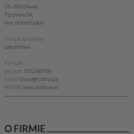
55-200 Oława,
Tęczowa 24,
woj. dolnośląskie
Obszar działania:
cała Polska
Kontakt:
tel. kom.
501246018
Email:
biuro@tolbrux.pl
WWW:
www.tolbrux.pl
O FIRMIE