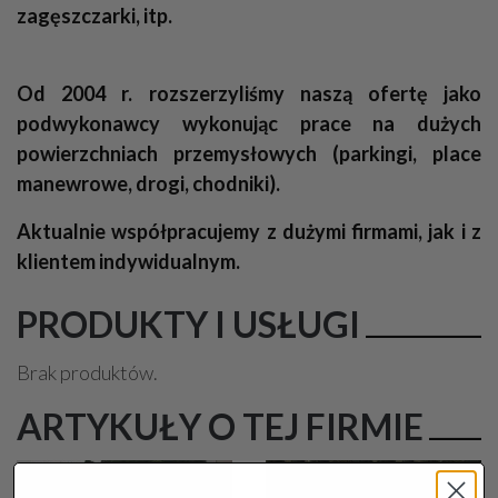
zagęszczarki, itp.
Od 2004 r. rozszerzyliśmy naszą ofertę jako
podwykonawcy wykonując prace na dużych
powierzchniach przemysłowych (parkingi, place
manewrowe, drogi, chodniki).
Aktualnie współpracujemy z dużymi firmami, jak i z
klientem indywidualnym.
PRODUKTY I USŁUGI
Brak produktów.
ARTYKUŁY O TEJ FIRMIE