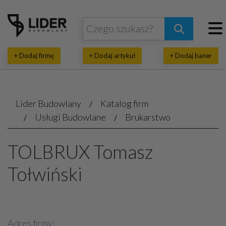
+ Dodaj firmę
+ Dodaj artykuł
+ Dodaj baner
Lider Budowlany
Katalog firm
Usługi Budowlane
Brukarstwo
TOLBRUX Tomasz
Tołwiński
Adres firmy: