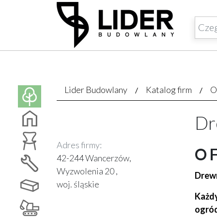
Lider Budowlany
Katalog firm
O
Dr
Adres firmy:
O 
42-244 Wancerzów,
Wyzwolenia 20 ,
Drewn
woj. śląskie
Każdy
ogród