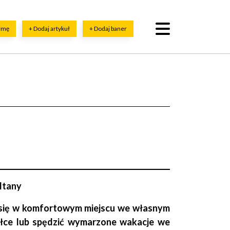
irmę
+ Dodaj artykuł
+ Dodaj baner
ltany
 się w komfortowym miejscu we własnym
iałce lub spędzić wymarzone wakacje we