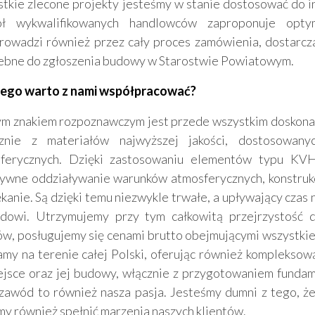
tkie zlecone projekty jesteśmy w stanie dostosować do 
ół wykwalifikowanych handlowców zaproponuje opty
rowadzi również przez cały proces zamówienia, dostarcz
ebne do zgłoszenia budowy w Starostwie Powiatowym.
ego warto z nami współpracować?
m znakiem rozpoznawczym jest przede wszystkim doskona
cznie z materiałów najwyższej jakości, dostosowa
ferycznych. Dzięki zastosowaniu elementów typu KVH
ywne oddziaływanie warunków atmosferycznych, konstrukc
kanie. Są dzięki temu niezwykle trwałe, a upływający czas 
dowi. Utrzymujemy przy tym całkowitą przejrzystość dz
ów, posługujemy się cenami brutto obejmującymi wszystkie
amy na terenie całej Polski, oferując również kompleksow
ejsce oraz jej budowy, włącznie z przygotowaniem fund
zawód to również nasza pasja. Jesteśmy dumni z tego, że r
y również spełnić marzenia naszych klientów.