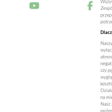
Wszys
Zesp
przep
potrz
Dlacz
Naszy
wyłą
atmos
negat
czy pę
wyglą
koszt
Dział
na mi
Nasz 
możem