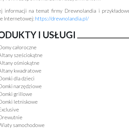
j informacji na temat firmy Drewnolandia i przykładow
ie Internetowej:
https://drewnolandia.pl/
ODUKTY I USŁUGI
Domy całoroczne
Altany sześciokątne
Altany ośmiokątne
Altany kwadratowe
Domki dla dzieci
Domki narzędziowe
Domki grillowe
Domki letniskowe
Exclusive
Drewutnie
Wiaty samochodowe