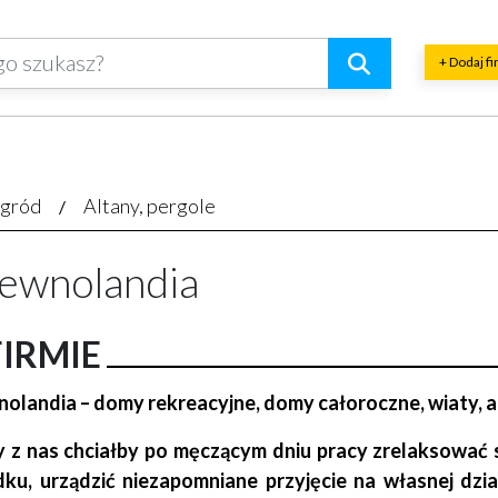
+ Dodaj f
gród
Altany, pergole
ewnolandia
FIRMIE
olandia – domy rekreacyjne, domy całoroczne, wiaty, a
 z nas chciałby po męczącym dniu pracy zrelaksować
ku, urządzić niezapomniane przyjęcie na własnej dz