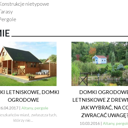
Konstrukcje nietypowe
Tarasy
Pergole
MIE
I LETNISKOWE, DOMKI
DOMKI OGRODOWE
OGRODOWE
LETNISKOWE Z DREWN
JAK WYBRAĆ, NA C
26.04.2017 |
Altany, pergole
ZWRACAĆ UWAGĘ
ieszkańców miast, zwłaszcza tych,
którzy nie...
10.03.2016 |
Altany, pergol