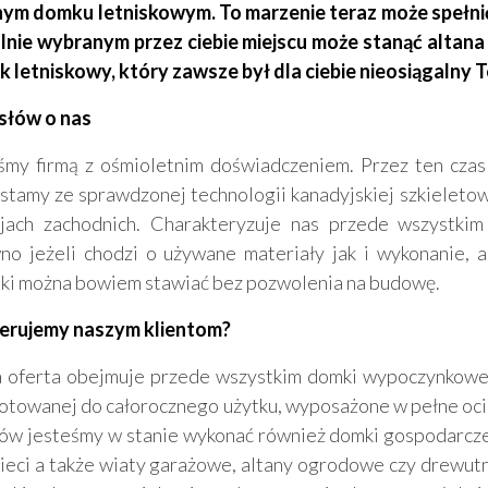
ym domku letniskowym. To marzenie teraz może spełnić się
nie wybranym przez ciebie miejscu może stanąć altana
 letniskowy, który zawsze był dla ciebie nieosiągalny 
 słów o nas
śmy firmą z ośmioletnim doświadczeniem. Przez ten czas
stamy ze sprawdzonej technologii kanadyjskiej szkieletowe
jach zachodnich. Charakteryzuje nas przede wszystki
no jeżeli chodzi o używane materiały jak i wykonanie, a
ki można bowiem stawiać bez pozwolenia na budowę.
erujemy naszym klientom?
 oferta obejmuje przede wszystkim domki wypoczynkowe, 
otowanej do całorocznego użytku, wyposażone w pełne ociep
tów jesteśmy w stanie wykonać również domki gospodarcze
zieci a także wiaty garażowe, altany ogrodowe czy drewutn