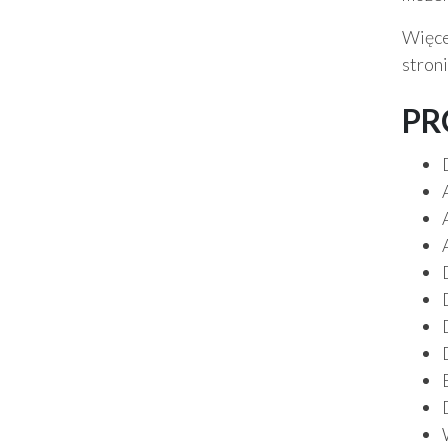
Więce
stron
PR