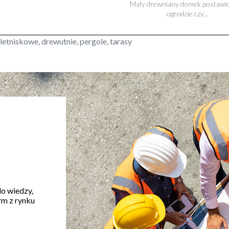
Mały drewniany domek postawi
ogrodzie czy...
letniskowe, drewutnie, pergole, tarasy
do wiedzy,
rm z rynku