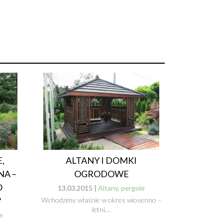
,
ALTANY I DOMKI
A –
OGRODOWE
O
13.03.2015 |
Altany, pergole
?
Wchodzimy właśnie w okres wiosenno –
letni,...
e