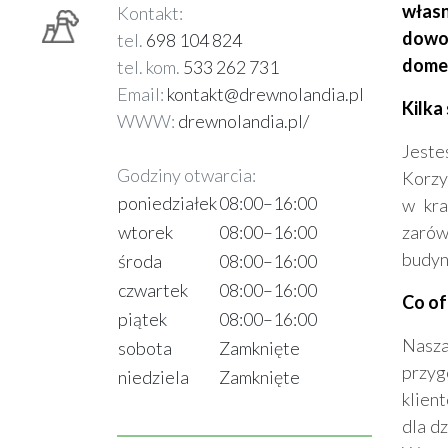
własn
Kontakt:
dowol
tel.
698 104 824
domek
tel. kom.
533 262 731
Email:
kontakt@drewnolandia.pl
Kilka
WWW:
drewnolandia.pl/
Jeste
Godziny otwarcia:
Korzy
poniedziałek
08:00–16:00
w kra
wtorek
08:00–16:00
zarów
budyn
środa
08:00–16:00
czwartek
08:00–16:00
Co of
piątek
08:00–16:00
Nasza
sobota
Zamknięte
przyg
niedziela
Zamknięte
klien
dla d