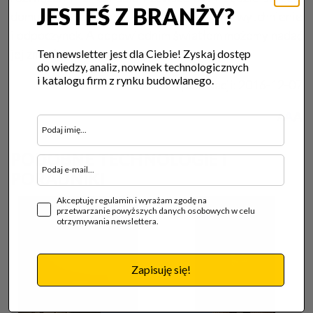
JESTEŚ Z BRANŻY?
domu. Przestrzenią ciepłą, dającą wytchnienie
i odpoczynek. A odpowiednim światłem możemy nadać
jej zmysłowości i przytulności.
Ten newsletter jest dla Ciebie! Zyskaj dostęp
do wiedzy, analiz, nowinek technologicznych
i katalogu firm z rynku budowlanego.
Data publikacji:
2016-12-07
A
A
A
PODOBNE TECHNOLOGIE I
PORADNIKI
Akceptuję regulamin i wyrażam zgodę na
przetwarzanie powyższych danych osobowych w celu
otrzymywania newslettera.
Zapisuję się!