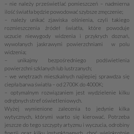
– nie należy prześwietlać pomieszczeń – nadmierna
ilość światła będzie powodować szybsze zmęczenie;
– należy unikać zjawiska olśnienia, czyli takiego
rozmieszczenia źródeł światła, które powoduje
uczucie niewygody widzenia i przykrych doznań,
wywołanych jaskrawymi powierzchniami w polu
widzenia;
– unikajmy bezpośredniego podświetlenia
powierzchni szklanych lub lustrzanych;
– we wnętrzach mieszkalnych najlepiej sprawdza się
ciepła barwa światła – od 2700K do 4000K;
– optymalnym rozwiązaniem jest wydzielenie kilku
odrębnych stref oświetleniowych.
Wyżej wymienione zalecenia to jedynie kilka
wytycznych, którymi warto się kierować. Potrzeba
jeszcze do tego szczypty artyzmu i wyczucia, odrobiny
finezji oraz kilku instynktownych, choć wielokrotnie