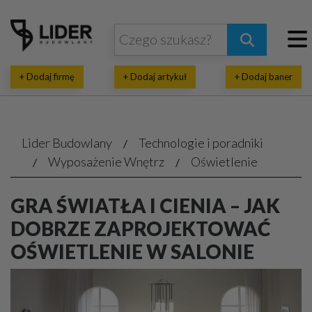
+ Dodaj firmę
+ Dodaj artykuł
+ Dodaj baner
Lider Budowlany
Technologie i poradniki
Wyposażenie Wnętrz
Oświetlenie
GRA ŚWIATŁA I CIENIA – JAK
DOBRZE ZAPROJEKTOWAĆ
OŚWIETLENIE W SALONIE