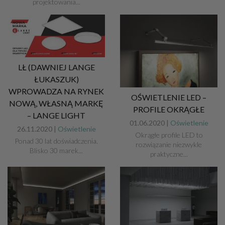
projektowania...
LŁ (DAWNIEJ LANGE
ŁUKASZUK)
WPROWADZA NA RYNEK
OŚWIETLENIE LED –
NOWĄ, WŁASNĄ MARKĘ
PROFILE OKRĄGŁE
– LANGE LIGHT
01.06.2020 |
Oświetlenie
26.11.2020 |
Oświetlenie
Okrągłe profile LED to
Ponad 30 lat doświadczenia.
rozwiązanie niezwykle
Blisko 30 marek...
praktyczne...