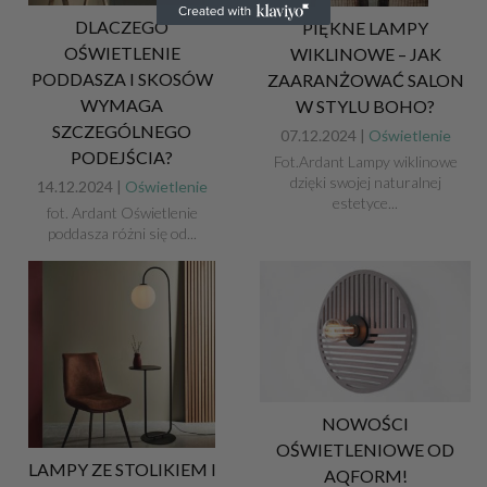
DLACZEGO
PIĘKNE LAMPY
OŚWIETLENIE
WIKLINOWE – JAK
PODDASZA I SKOSÓW
ZAARANŻOWAĆ SALON
WYMAGA
W STYLU BOHO?
SZCZEGÓLNEGO
07.12.2024 |
Oświetlenie
PODEJŚCIA?
Fot.Ardant Lampy wiklinowe
dzięki swojej naturalnej
14.12.2024 |
Oświetlenie
estetyce...
fot. Ardant Oświetlenie
poddasza różni się od...
NOWOŚCI
OŚWIETLENIOWE OD
LAMPY ZE STOLIKIEM I
AQFORM!