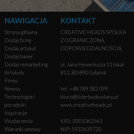
NAWIGACJA
KONTAKT
Strona główna
CREATIVE HEADS SPÓŁKA
Dodaj firmę
Z OGRANICZONĄ
Dodaj artykuł
ODPOWIEDZIALNOŚCIĄ
Dodaj baner
Dodaj remarketing
ul. Jana Heweliusza 11 lokal
Artykuły
811, 80-890 Gdańsk
Firmy
Newsy
tel. +48 789 382 099
Technologie i
biuro@liderbudowlany.pl
poradniki
www.creativeheads.pl
Inspiracje
Wydarzenia
KRS: 0001062563
Warunki umowy
NIP: 5932639720