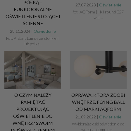
PÓŁKĄ –
27.07.2023 |
Oświetlenie
FUNKCJONALNE
fot. AQForm | IKI round E27
OŚWIETLENIE STOJĄCE I
wall...
ŚCIENNE
28.11.2024 |
Oświetlenie
Fot. Ardant Lampy ze stolikiem
lub półką...
O CZYM NALEŻY
OPRAWA, KTÓRA ZDOBI
PAMIĘTAĆ
WNĘTRZE. FLYING BALL
PROJEKTUJĄC
OD MARKI AQFORM
OŚWIETLENIE DO
21.09.2022 |
Oświetlenie
WNĘTRZ? SWOIM
Wybierając dziś oświetlenie do
wnętrza domu nie...
DOŚWIADCZENIEM