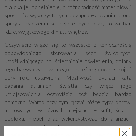
dla oka jej dopełnienie, a różnorodność materiałów i
sposobów wykorzystanych do zaprojektowania salonu
sprzyja tworzeniu scen świetlnych oraz, co za tym
idzie, wyjątkowego klimatu wnętrza.
Oczywiście wiąże się to wszystko z koniecznością
odpowiedniego sterowania scen świetlnych,
umożliwiającego np. ściemnianie oświetlenia, zmiany
jego barwy czy dowolnego – zależnego od nastroju i
pory roku ustawienia. Możliwość regulacji kąta
padania strumieni światła czy wręcz jego
umiejscowienia oczywiście też będzie bardzo
pomocna. Warto przy tym łączyć różne typy opraw,
mocowanych w różnych miejscach – sufit, ściana,
podłoga, mebel oraz wykorzystywać do aranżacji
lampy stojące. Niezależnie bowiem od przyjętych
rozwiązań i funkcji salon zawsze był i będzie sercem