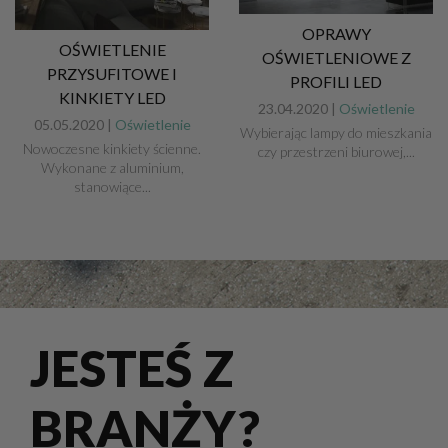
OPRAWY
OŚWIETLENIE
OŚWIETLENIOWE Z
PRZYSUFITOWE I
PROFILI LED
KINKIETY LED
23.04.2020 |
Oświetlenie
05.05.2020 |
Oświetlenie
Wybierając lampy do mieszkania
Nowoczesne kinkiety ścienne.
czy przestrzeni biurowej,...
Wykonane z aluminium,
stanowiące...
JESTEŚ Z
BRANŻY?