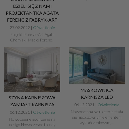
DZIELI SIĘ Z NAMI
PROJEKTANTKA AGATA
FERENC Z FABRYK-ART
27.09.2022 |
Oświetlenie
Projekt: Fabryk-Art Agata
Chomiak i Maciej Ferenc...
MASKOWNICA
KARNISZA LED
SZYNA KARNISZOWA
ZAMIAST KARNISZA
06.12.2021 |
Oświetlenie
Nowoczesna sztukateria stała
06.12.2021 |
Oświetlenie
się nieodzownym elementem
Nowoczesne spojrzenie na
wykończeniowym,...
design Nowoczesne trendy