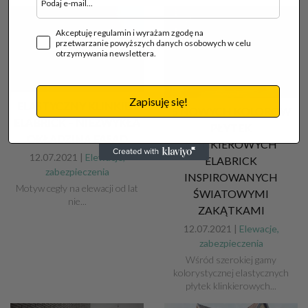
Akceptuję regulamin i wyrażam zgodę na
przetwarzanie powyższych danych osobowych w celu
otrzymywania newslettera.
Zapisuję się!
ELASTYCZNY KLINKIER
5 NOWYCH KOLORÓW
ELABRICK – NIEZWYKŁA
PŁYTEK
OKŁADZINA FASAD
KLINKIEROWYCH
12.07.2021 |
Elewacje,
ELABRICK
zabezpieczenia
INSPIROWANYCH
Motyw cegły na elewacji od lat
ŚWIATOWYMI
nie...
ZAKĄTKAMI
12.07.2021 |
Elewacje,
zabezpieczenia
Wśród szerokiej gamy
kolorystycznej elastycznych
płytek klinkierowych...