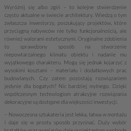
Wyróżnij się albo zgiń – to kolejne stwierdzenie
często aktualne w świecie architektury. Wiedzą o tym
zwłaszcza inwestorzy, poszukujący projektów, które
przyciągną nabywców nie tylko funkcjonalnością, ale
również walorami estetycznymi. Oryginalne zdobienia
to sprawdzony sposób na stworzenie
niepowtarzalnego klimatu obiektu i nadanie mu
wyjątkowego charakteru. Mogą się jednak kojarzyć z
wysokimi kosztami – materiału i dodatkowych prac
budowlanych. Czy zatem pozostają rozwiązaniem
jedynie dla bogatych? Nic bardziej mylnego. Dzięki
współczesnym technologiom atrakcyjne rozwiązania
dekoracyjne są dostępne dla większości inwestycji.
– Nowoczesna sztukateria jest lekka, łatwa w montażu
i daje się w prosty sposób przycinać. Duży wybór
kształtów oraz wymiarów daje projektantom swobodę