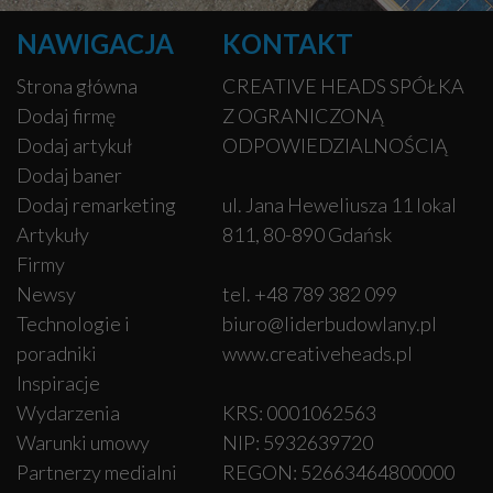
NAWIGACJA
KONTAKT
Strona główna
CREATIVE HEADS SPÓŁKA
Dodaj firmę
Z OGRANICZONĄ
Dodaj artykuł
ODPOWIEDZIALNOŚCIĄ
Dodaj baner
Dodaj remarketing
ul. Jana Heweliusza 11 lokal
Artykuły
811, 80-890 Gdańsk
Firmy
Newsy
tel. +48 789 382 099
Technologie i
biuro@liderbudowlany.pl
poradniki
www.creativeheads.pl
Inspiracje
Wydarzenia
KRS: 0001062563
Warunki umowy
NIP: 5932639720
Partnerzy medialni
REGON: 52663464800000