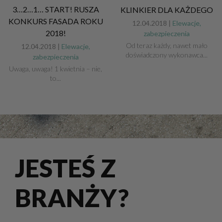
3…2…1… START! RUSZA
KLINKIER DLA KAŻDEGO
KONKURS FASADA ROKU
12.04.2018 |
Elewacje,
2018!
zabezpieczenia
Od teraz każdy, nawet mało
12.04.2018 |
Elewacje,
doświadczony wykonawca...
zabezpieczenia
Uwaga, uwaga! 1 kwietnia – nie,
to...
JESTEŚ Z
BRANŻY?