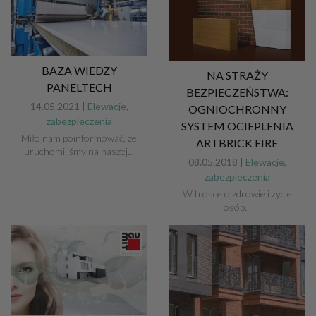
BAZA WIEDZY
NA STRAŻY
PANELTECH
BEZPIECZEŃSTWA:
14.05.2021 |
Elewacje,
OGNIOCHRONNY
zabezpieczenia
SYSTEM OCIEPLENIA
Miło nam poinformować, że
ARTBRICK FIRE
uruchomiliśmy na naszej...
08.05.2018 |
Elewacje,
zabezpieczenia
W trosce o zdrowie i życie
osób...