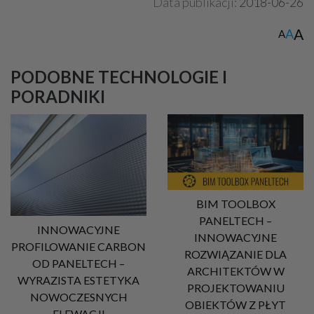
Data publikacji:
2018-06-26
A
A
A
PODOBNE TECHNOLOGIE I
PORADNIKI
BIM TOOLBOX
PANELTECH –
INNOWACYJNE
INNOWACYJNE
PROFILOWANIE CARBON
ROZWIĄZANIE DLA
OD PANELTECH –
ARCHITEKTÓW W
WYRAZISTA ESTETYKA
PROJEKTOWANIU
NOWOCZESNYCH
OBIEKTÓW Z PŁYT
ELEWACJI