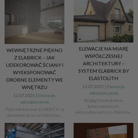
ELEWACJE NA MIARĘ
WEWNĘTRZNE PIĘKNO
WSPÓŁCZESNEJ
Z ELABRICK – JAK
ARCHITEKTURY –
UDEKOROWAĆ ŚCIANY I
SYSTEM ELABRICK BY
WYEKSPONOWAĆ
ELASTOLITH
DROBNE ELEMENTY WE
12.07.2021 |
Elewacje,
WNĘTRZU
zabezpieczenia
12.07.2021 |
Elewacje,
Wygląd fasad domów
zabezpieczenia
jednorodzinnych,
Płytki klinkierowe ELABRICK są
wielorodzinnych czy obiektów...
doceniane przez architektów...