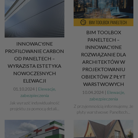
BIM TOOLBOX
PANELTECH –
INNOWACYJNE
INNOWACYJNE
PROFILOWANIE CARBON
ROZWIĄZANIE DLA
OD PANELTECH –
ARCHITEKTÓW W
WYRAZISTA ESTETYKA
PROJEKTOWANIU
NOWOCZESNYCH
OBIEKTÓW Z PŁYT
ELEWACJI
WARSTWOWYCH
01.10.2024 |
Elewacje,
10.04.2024 |
Elewacje,
zabezpieczenia
zabezpieczenia
Jak wyrazić indywidualność
Z przyjemnością informujemy, że
projektu za pomocą detali...
płyty warstwowe Paneltech...