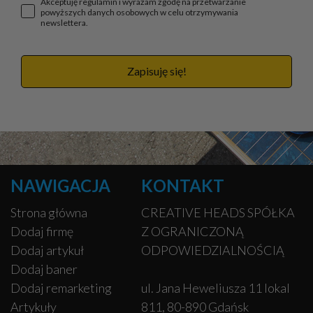
Akceptuję regulamin i wyrażam zgodę na przetwarzanie
powyższych danych osobowych w celu otrzymywania
newslettera.
Zapisuję się!
NAWIGACJA
KONTAKT
Strona główna
CREATIVE HEADS SPÓŁKA
Dodaj firmę
Z OGRANICZONĄ
Dodaj artykuł
ODPOWIEDZIALNOŚCIĄ
Dodaj baner
Dodaj remarketing
ul. Jana Heweliusza 11 lokal
Artykuły
811, 80-890 Gdańsk