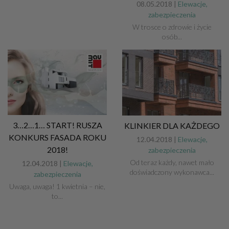
08.05.2018 |
Elewacje,
zabezpieczenia
W trosce o zdrowie i życie
osób...
3…2…1… START! RUSZA
KLINKIER DLA KAŻDEGO
KONKURS FASADA ROKU
12.04.2018 |
Elewacje,
2018!
zabezpieczenia
Od teraz każdy, nawet mało
12.04.2018 |
Elewacje,
doświadczony wykonawca...
zabezpieczenia
Uwaga, uwaga! 1 kwietnia – nie,
to...