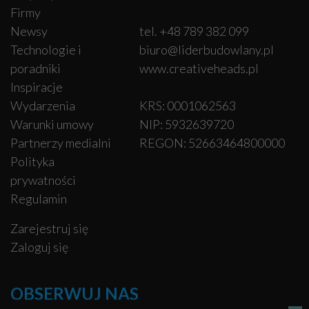
Firmy
Newsy
tel. +48 789 382 099
Technologie i
biuro@liderbudowlany.pl
poradniki
www.creativeheads.pl
Inspiracje
Wydarzenia
KRS: 0001062563
Warunki umowy
NIP: 5932639720
Partnerzy medialni
REGON: 52663464800000
Polityka
prywatności
Regulamin
Zarejestruj się
Zaloguj się
OBSERWUJ NAS