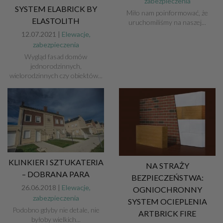
zabezpieczenia
SYSTEM ELABRICK BY
Miło nam poinformować, że
ELASTOLITH
uruchomiliśmy na naszej...
12.07.2021 |
Elewacje,
zabezpieczenia
Wygląd fasad domów
jednorodzinnych,
wielorodzinnych czy obiektów...
KLINKIER I SZTUKATERIA
NA STRAŻY
– DOBRANA PARA
BEZPIECZEŃSTWA:
26.06.2018 |
Elewacje,
OGNIOCHRONNY
zabezpieczenia
SYSTEM OCIEPLENIA
Podobno gdyby nie detale, nie
ARTBRICK FIRE
byłoby wielkich...