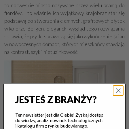
to norweskie miasto nazywane przez wielu bramą do
fiordów. I to właśnie ich wyjątkowy krajobraz stał się
podstawą do stworzenia ciemnych, grafitowych płytek
w kolorze Bergen. Elegancki wygląd tego rozwiązania
sprawia, że płytki sprawdzą się jako wykończenie ścian
w nowoczesnych domach, których mieszkańcy stawiają
na kontrast, szyk i nietuzinkowość.
JESTEŚ Z BRANŻY?
Ten newsletter jest dla Ciebie! Zyskaj dostęp
do wiedzy, analiz, nowinek technologicznych
i katalogu firm z rynku budowlanego.