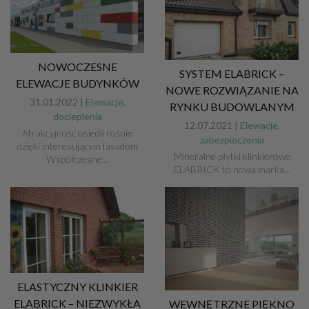
NOWOCZESNE
SYSTEM ELABRICK –
ELEWACJE BUDYNKÓW
NOWE ROZWIĄZANIE NA
31.01.2022 |
Elewacje,
RYNKU BUDOWLANYM
docieplenia
12.07.2021 |
Elewacje,
Atrakcyjność osiedli rośnie
zabezpieczenia
dzięki interesującym fasadom
Mineralne płytki klinkierowe
Współczesne...
ELABRICK to nowa marka...
ELASTYCZNY KLINKIER
ELABRICK – NIEZWYKŁA
WEWNĘTRZNE PIĘKNO