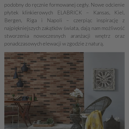
podobny do ręcznie formowanej cegły. Nowe odcienie
płytek klinkierowych ELABRICK – Kansas, Kiel,
Bergen, Riga i Napoli – czerpiąc inspirację z
najpiękniejszych zakątków świata, dają nam możliwość
stworzenia nowoczesnych aranżacji wnętrz oraz
ponadczasowych elewacji w zgodzie z naturą.