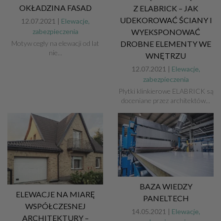
OKŁADZINA FASAD
Z ELABRICK – JAK
UDEKOROWAĆ ŚCIANY I
12.07.2021 |
Elewacje,
WYEKSPONOWAĆ
zabezpieczenia
DROBNE ELEMENTY WE
Motyw cegły na elewacji od lat
nie...
WNĘTRZU
12.07.2021 |
Elewacje,
zabezpieczenia
Płytki klinkierowe ELABRICK są
doceniane przez architektów...
BAZA WIEDZY
ELEWACJE NA MIARĘ
PANELTECH
WSPÓŁCZESNEJ
14.05.2021 |
Elewacje,
ARCHITEKTURY –