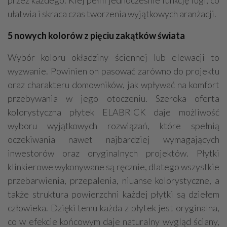
przez każdego. Klej pełni jednocześnie funkcję fugi, co
ułatwia i skraca czas tworzenia wyjątkowych aranżacji.
5 nowych kolorów z pięciu zakątków świata
Wybór koloru okładziny ściennej lub elewacji to
wyzwanie. Powinien on pasować zarówno do projektu
oraz charakteru domowników, jak wpływać na komfort
przebywania w jego otoczeniu. Szeroka oferta
kolorystyczna płytek ELABRICK daje możliwość
wyboru wyjątkowych rozwiązań, które spełnią
oczekiwania nawet najbardziej wymagających
inwestorów oraz oryginalnych projektów. Płytki
klinkierowe wykonywane są ręcznie, dlatego wszystkie
przebarwienia, przepalenia, niuanse kolorystyczne, a
także struktura powierzchni każdej płytki są dziełem
człowieka. Dzięki temu każda z płytek jest oryginalna,
co w efekcie końcowym daje naturalny wygląd ściany,