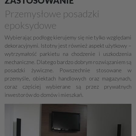
ZASTOSOWANIE
Budowlane usługi - przemysłowe
Przemysłowe posadzki
Rurociągi przemysłowe
Malowanie, lakierowanie
epoksydowe
Geoinżynieria
Ekrany akustyczne
Wybierając podłogę kierujemy się nie tylko względami
Antykorozyjne zabezpieczenia
dekoracyjnymi. Istotny jest również aspekt użytkowy –
Inżynieria bezwykopowa
Dźwigi - usługi, wynajem
wytrzymałość parkietu na chodzenie i uszkodzenia
Czyszczące urządzenia przemysłowe
mechaniczne. Dlatego bardzo dobrym rozwiązaniem są
posadzki żywiczne. Powszechnie stosowane w
Budowlane maszyny, sprzęt - ciężki
przemyśle, obiektach handlowych oraz magazynach,
Bramy przemysłowe
Automatyka
Windy
coraz częściej wybierane są przez prywatnych
inwestorów do domów i mieszkań.