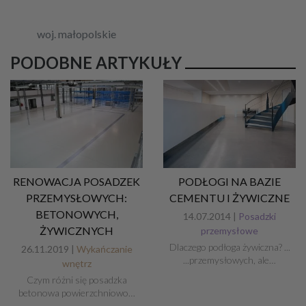
woj. małopolskie
PODOBNE ARTYKUŁY
RENOWACJA POSADZEK
PODŁOGI NA BAZIE
PRZEMYSŁOWYCH:
CEMENTU I ŻYWICZNE
BETONOWYCH,
14.07.2014 |
Posadzki
ŻYWICZNYCH
przemysłowe
Dlaczego podłoga żywiczna? ...
26.11.2019 |
Wykańczanie
...przemysłowych, ale…
wnętrz
Czym różni się posadzka
betonowa powierzchniowo…