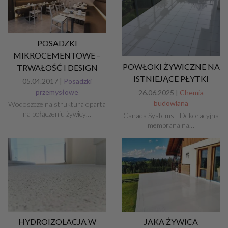
POSADZKI
MIKROCEMENTOWE –
POWŁOKI ŻYWICZNE NA
TRWAŁOŚĆ I DESIGN
ISTNIEJĄCE PŁYTKI
05.04.2017 |
Posadzki
przemysłowe
26.06.2025 |
Chemia
budowlana
Wodoszczelna struktura oparta
na połączeniu żywicy…
Canada Systems | Dekoracyjna
membrana na…
HYDROIZOLACJA W
JAKA ŻYWICA