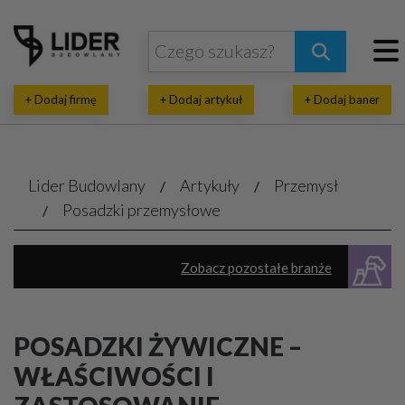
+ Dodaj firmę
+ Dodaj artykuł
+ Dodaj baner
Lider Budowlany
Artykuły
Przemysł
Posadzki przemysłowe
Zobacz pozostałe branże
Hale, magazyny - budowa, sprzedaż, wynajem
POSADZKI ŻYWICZNE –
Przemysłowe urządzenia, maszyny
WŁAŚCIWOŚCI I
Posadzki przemysłowe
Aluminiowe konstrukcje
Stalowe konstrukcje