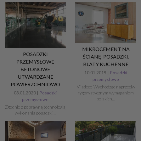
MIKROCEMENT NA
POSADZKI
ŚCIANĘ, POSADZKI,
PRZEMYSŁOWE
BLATY KUCHENNE
BETONOWE
10.01.2019 |
Posadzki
UTWARDZANE
przemysłowe
POWIERZCHNIOWO
Viladeco Wychodząc naprzeciw
rygorystycznym wymaganiom
03.01.2020 |
Posadzki
polskich…
przemysłowe
Zgodnie z poprawną technologią
wykonania posadzki…