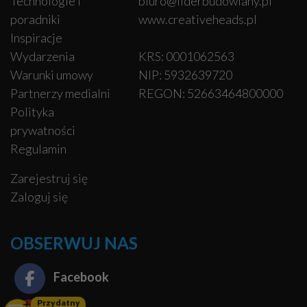
Technologie i
biuro@liderbudowlany.pl
poradniki
www.creativeheads.pl
Inspiracje
Wydarzenia
KRS: 0001062563
Warunki umowy
NIP: 5932639720
Partnerzy medialni
REGON: 52663464800000
Polityka
prywatności
Regulamin
Zarejestruj się
Zaloguj się
OBSERWUJ NAS
Facebook
Przydatny