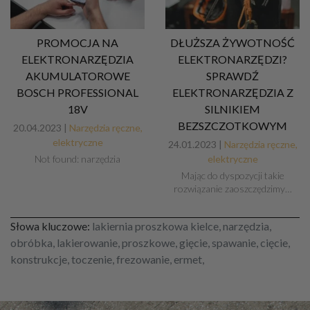
PROMOCJA NA
DŁUŻSZA ŻYWOTNOŚĆ
ELEKTRONARZĘDZIA
ELEKTRONARZĘDZI?
AKUMULATOROWE
SPRAWDŹ
BOSCH PROFESSIONAL
ELEKTRONARZĘDZIA Z
18V
SILNIKIEM
BEZSZCZOTKOWYM
20.04.2023 |
Narzędzia ręczne,
elektryczne
24.01.2023 |
Narzędzia ręczne,
Not found: narzędzia
elektryczne
Mając do dyspozycji takie
rozwiązanie zaoszczędzimy…
Słowa kluczowe:
lakiernia proszkowa kielce, narzędzia,
obróbka, lakierowanie, proszkowe, gięcie, spawanie, cięcie,
konstrukcje, toczenie, frezowanie, ermet,