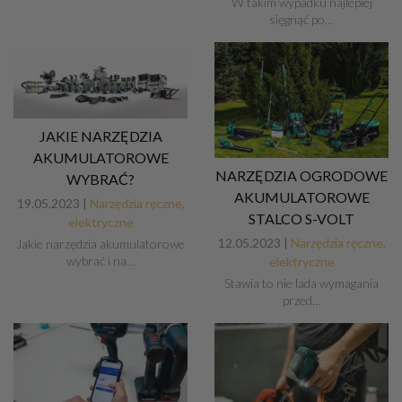
W takim wypadku najlepiej
sięgnąć po…
JAKIE NARZĘDZIA
AKUMULATOROWE
NARZĘDZIA OGRODOWE
WYBRAĆ?
AKUMULATOROWE
19.05.2023 |
Narzędzia ręczne,
STALCO S-VOLT
elektryczne
12.05.2023 |
Narzędzia ręczne,
Jakie narzędzia akumulatorowe
wybrać i na…
elektryczne
Stawia to nie lada wymagania
przed…