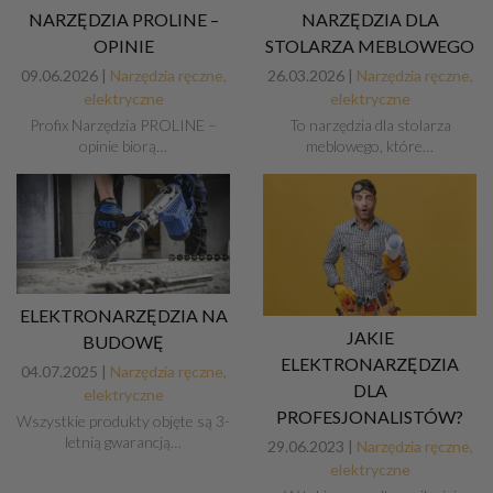
NARZĘDZIA PROLINE –
NARZĘDZIA DLA
OPINIE
STOLARZA MEBLOWEGO
09.06.2026 |
Narzędzia ręczne,
26.03.2026 |
Narzędzia ręczne,
elektryczne
elektryczne
Profix Narzędzia PROLINE –
To narzędzia dla stolarza
opinie biorą…
meblowego, które…
ELEKTRONARZĘDZIA NA
JAKIE
BUDOWĘ
ELEKTRONARZĘDZIA
04.07.2025 |
Narzędzia ręczne,
DLA
elektryczne
PROFESJONALISTÓW?
Wszystkie produkty objęte są 3-
letnią gwarancją…
29.06.2023 |
Narzędzia ręczne,
elektryczne