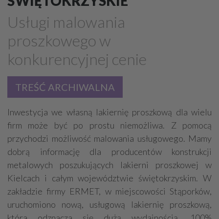
ŚWIĘTOKRZYSKIE
Budowlane usługi - przemysłowe
Usługi malowania
Rurociągi przemysłowe
Malowanie, lakierowanie
proszkowego w
Geoinżynieria
Ekrany akustyczne
konkurencyjnej cenie
Antykorozyjne zabezpieczenia
Inżynieria bezwykopowa
Dźwigi - usługi, wynajem
TREŚĆ ARCHIWALNA
Czyszczące urządzenia przemysłowe
Inwestycja we własną lakiernię proszkową dla wielu
Budowlane maszyny, sprzęt - ciężki
firm może być po prostu niemożliwa. Z pomocą
Bramy przemysłowe
Automatyka
Windy
przychodzi możliwość malowania usługowego. Mamy
dobrą informację dla producentów konstrukcji
metalowych poszukujących lakierni proszkowej w
Kielcach i całym województwie świętokrzyskim. W
zakładzie firmy ERMET, w miejscowości Stąporków,
uruchomiono nową, usługową lakiernię proszkową,
która odznacza się dużą wydajnością, 100%