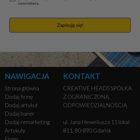
newslettera.
Zapisuję się!
NAWIGACJA
KONTAKT
Strona główna
CREATIVE HEADS SPÓŁKA
Dodaj firmę
Z OGRANICZONĄ
Dodaj artykuł
ODPOWIEDZIALNOŚCIĄ
Dodaj baner
Dodaj remarketing
ul. Jana Heweliusza 11 lokal
Artykuły
811, 80-890 Gdańsk
Firmy