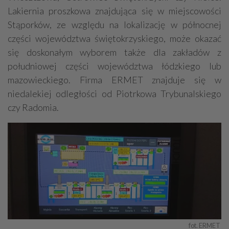
Lakiernia proszkowa znajdująca się w miejscowości
Stąporków, ze względu na lokalizację w północnej
części województwa świętokrzyskiego, może okazać
się doskonałym wyborem także dla zakładów z
południowej części województwa łódzkiego lub
mazowieckiego. Firma ERMET znajduje się w
niedalekiej odległości od Piotrkowa Trybunalskiego
czy Radomia.
fot. ERMET 