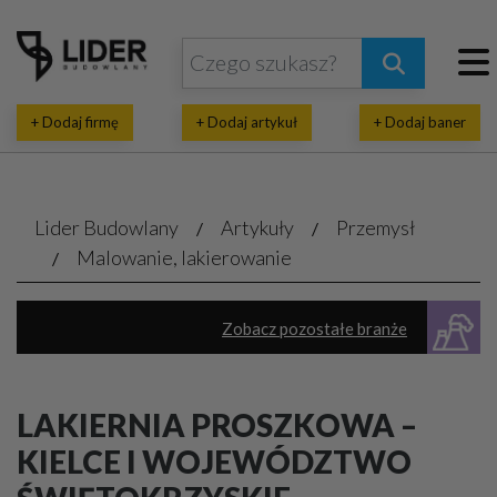
+ Dodaj firmę
+ Dodaj artykuł
+ Dodaj baner
Lider Budowlany
Artykuły
Przemysł
Malowanie, lakierowanie
Zobacz pozostałe branże
Hale, magazyny - budowa, sprzedaż, wynajem
LAKIERNIA PROSZKOWA –
Przemysłowe urządzenia, maszyny
KIELCE I WOJEWÓDZTWO
Posadzki przemysłowe
Aluminiowe konstrukcje
Stalowe konstrukcje