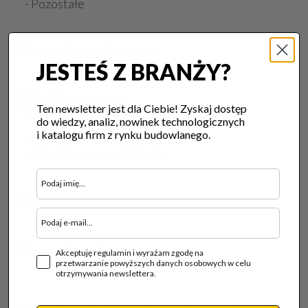
- Pozostałe
Gazowe lampy tarasowe
JESTEŚ Z BRANŻY?
Paleniska otwarte
Ten newsletter jest dla Ciebie! Zyskaj dostęp
- Transparente
do wiedzy, analiz, nowinek technologicznych
i katalogu firm z rynku budowlanego.
- Palniki, sterowanie, akcesoria
- Paleniska na zamówienie
Kominki wolnostojące
Przewody spalinowe
Akceptuję regulamin i wyrażam zgodę na
przetwarzanie powyższych danych osobowych w celu
otrzymywania newslettera.