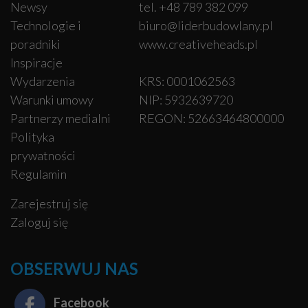
Newsy
tel. +48 789 382 099
Technologie i
biuro@liderbudowlany.pl
poradniki
www.creativeheads.pl
Inspiracje
Wydarzenia
KRS: 0001062563
Warunki umowy
NIP: 5932639720
Partnerzy medialni
REGON: 52663464800000
Polityka
prywatności
Regulamin
Zarejestruj się
Zaloguj się
OBSERWUJ NAS
Facebook