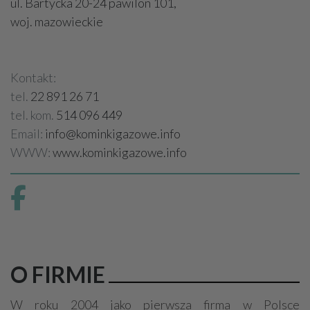
ul. Bartycka 20-24 pawilon 101,
woj. mazowieckie
Kontakt:
tel.
22 891 26 71
tel. kom.
514 096 449
Email:
info@kominkigazowe.info
WWW:
www.kominkigazowe.info
O FIRMIE
W roku 2004 jako pierwsza firma w Polsce