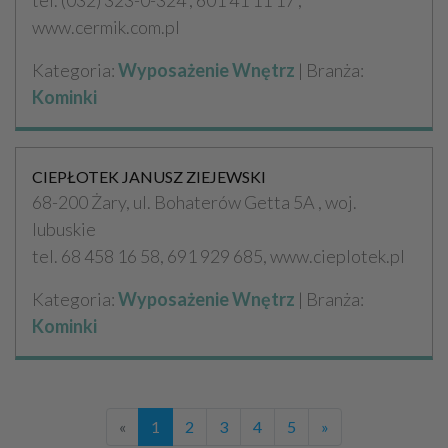
tel. (032) 323-0-324 , 601 41 11 17 ,
www.cermik.com.pl
Kategoria:
Wyposażenie Wnętrz
| Branża:
Kominki
CIEPŁOTEK JANUSZ ZIEJEWSKI
68-200 Żary, ul. Bohaterów Getta 5A , woj.
lubuskie
tel. 68 458 16 58, 691 929 685, www.cieplotek.pl
Kategoria:
Wyposażenie Wnętrz
| Branża:
Kominki
«
1
2
3
4
5
»