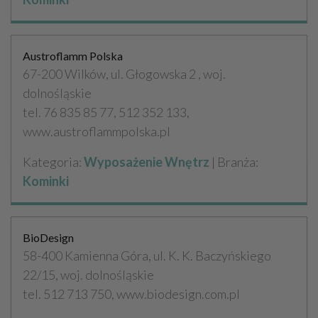
Austroflamm Polska
67-200 Wilków, ul. Głogowska 2 , woj.
dolnośląskie
tel. 76 835 85 77, 512 352 133,
www.austroflammpolska.pl
Kategoria:
Wyposażenie Wnętrz
| Branża:
Kominki
BioDesign
58-400 Kamienna Góra, ul. K. K. Baczyńskiego
22/15, woj. dolnośląskie
tel. 512 713 750, www.biodesign.com.pl