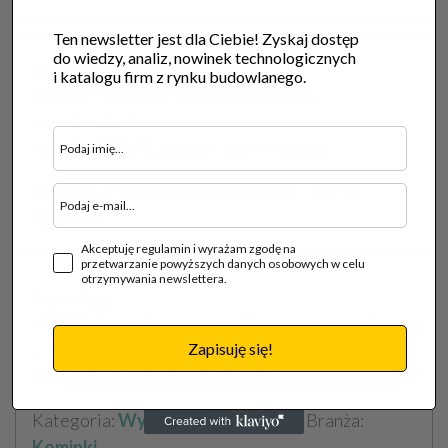
Ten newsletter jest dla Ciebie! Zyskaj dostęp
do wiedzy, analiz, nowinek technologicznych
Akcesoriakominkowe.pl
i katalogu firm z rynku budowlanego.
60-479 Poznań, Strzeszyńska 30, woj.
wielkopolskie
tel. 691628342, akcesoriakominkowe.pl
Kategoria:
Wyposażenie Wnętrz
| Branża:
Kominki
Akceptuję regulamin i wyrażam zgodę na
przetwarzanie powyższych danych osobowych w celu
otrzymywania newslettera.
Arysto Sp.j.
72-003 Dobra Szczecińska, Sławoszewo, ul. Złota
Zapisuję się!
1, woj. zachodniopomorskie
tel. 914241200, 501706706, www.arysto.com.pl
Kategoria:
Wyposażenie Wnętrz
| Branża:
Kominki