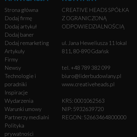
Strona główna
CREATIVE HEADS SPÓŁKA
Dodaj firmę
Z OGRANICZONĄ
Dodaj artykuł
ODPOWIEDZIALNOŚCIĄ
Dodaj baner
Dodaj remarketing
ul. Jana Heweliusza 11 lokal
Artykuły
811, 80-890 Gdańsk
Firmy
Newsy
tel. +48 789 382 099
Technologie i
biuro@liderbudowlany.pl
poradniki
www.creativeheads.pl
Inspiracje
Wydarzenia
KRS: 0001062563
Warunki umowy
NIP: 5932639720
Partnerzy medialni
REGON: 52663464800000
Polityka
prywatności