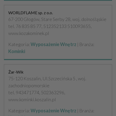
WORLDFLAME sp. z o.o.
67-200 Głogów, Stare Serby 28, woj. dolnośląskie
tel. 76 835 85 77, 512352133 510093655,
www.kozakominek.pl
Kategoria:
Wyposażenie Wnętrz
| Branża:
Kominki
Żar-Wik
75-120 Koszalin, Ul.Szczecińska 5 , woj.
zachodniopomorskie
tel. 943471774, 502363296,
www.kominki.koszalin.pl
Kategoria:
Wyposażenie Wnętrz
| Branża: