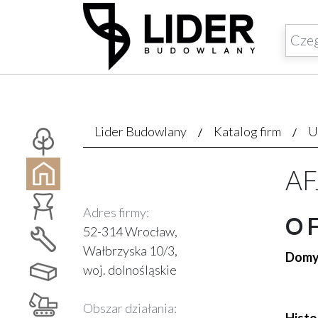
Lider Budowlany
Katalog firm
U
AFJ
Adres firmy:
O 
52-314 Wrocław,
Wałbrzyska 10/3,
Domy 
woj. dolnośląskie
Obszar działania: