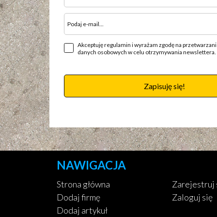
Akceptuję regulamin i wyrażam zgodę na przetwarzan
danych osobowych w celu otrzymywania newslettera.
Zapisuję się!
NAWIGACJA
Strona główna
Zarejestruj 
Dodaj firmę
Zaloguj się
Dodaj artykuł