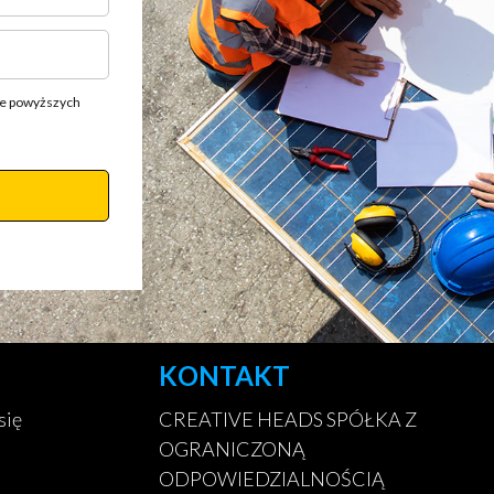
ie powyższych
KONTAKT
się
CREATIVE HEADS SPÓŁKA Z
OGRANICZONĄ
ODPOWIEDZIALNOŚCIĄ