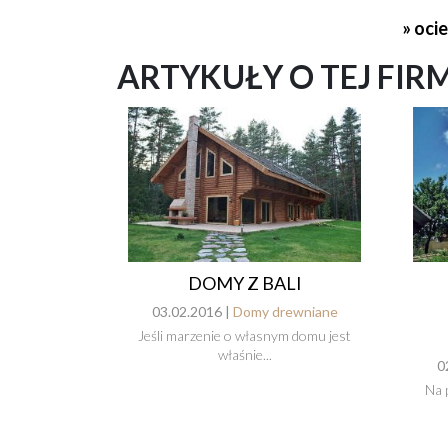
» oci
ARTYKUŁY O TEJ FIR
DOMY Z BALI
03.02.2016 |
Domy drewniane
Jeśli marzenie o własnym domu jest
właśnie...
0
Na 