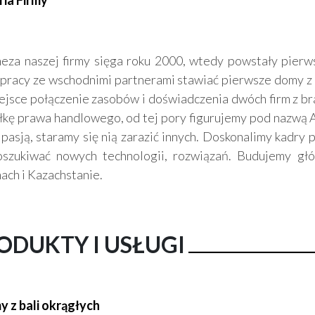
ria Firmy
a naszej firmy sięga roku 2000, wtedy powstały pierw
pracy ze wschodnimi partnerami stawiać pierwsze domy z
ejsce połączenie zasobów i doświadczenia dwóch firm z br
łkę prawa handlowego, od tej pory figurujemy pod nazwą AF
 pasją, staramy się nią zarazić innych. Doskonalimy kadry
oszukiwać nowych technologii, rozwiązań. Budujemy głó
ach i Kazachstanie.
ODUKTY I USŁUGI
y z bali okrągłych