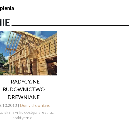
eplenia
MIE
TRADYCYJNE
BUDOWNICTWO
DREWNIANE
2.10.2013 |
Domy drewniane
polskim rynku dostępna jest już
praktycznie...