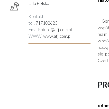
Histo
cała Polska
Kontakt:
Genez
tel.
717182623
współ
Email:
biuro@afj.com.pl
ma mi
WWW:
www.afj.com.pl
w spó
naszą
się p
Czech
PR
» dom