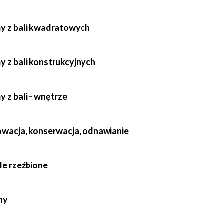
y z bali kwadratowych
y z bali konstrukcyjnych
y z bali - wnętrze
owacja, konserwacja, odnawianie
le rzeźbione
hy