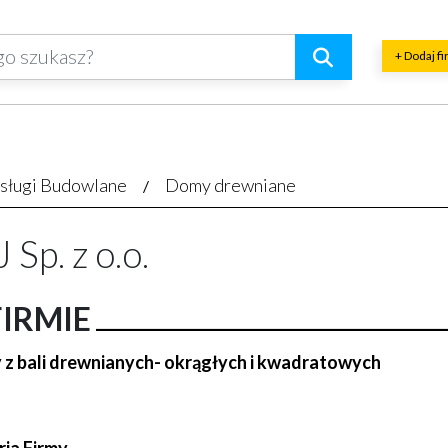
+ Dodaj f
sługi Budowlane
Domy drewniane
 Sp. z o.o.
FIRMIE
z bali drewnianych- okrągłych i kwadratowych