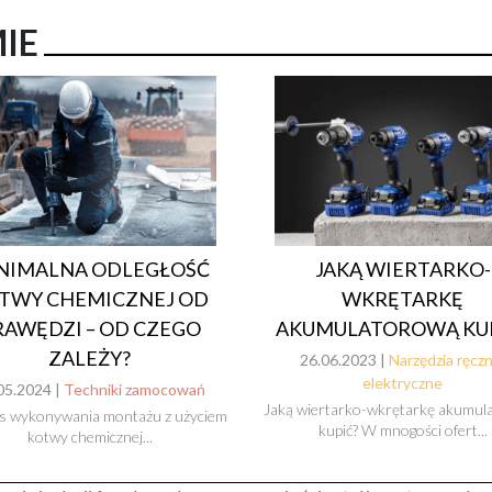
MIE
NIMALNA ODLEGŁOŚĆ
JAKĄ WIERTARKO-
TWY CHEMICZNEJ OD
WKRĘTARKĘ
RAWĘDZI – OD CZEGO
AKUMULATOROWĄ KUP
ZALEŻY?
26.06.2023 |
Narzędzia ręczn
elektryczne
05.2024 |
Techniki zamocowań
Jaką wiertarko-wkrętarkę akumul
s wykonywania montażu z użyciem
kupić? W mnogości ofert...
kotwy chemicznej...