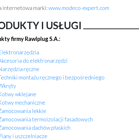
a internetowa marki:
www.modeco-expert.com
ODUKTY I USŁUGI
kty firmy Rawlplug S.A.:
Elektronarzędzia
Akcesoria do elektronarzędzi
Narzędzia ręczne
Techniki montażu ręcznego i bezpośredniego
Wkręty
Kotwy wklejane
Kotwy mechaniczne
Zamocowania lekkie
Zamocowania termoizolacji fasadowych
Zamocowania dachów płaskich
Piany i uszczelniacze