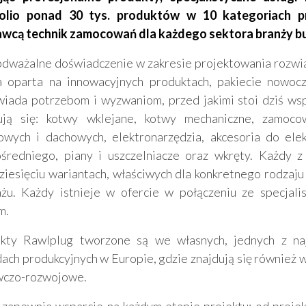
folio ponad 30 tys. produktów w 10 kategoriach p
wcą technik zamocowań dla każdego sektora branży b
dważalne doświadczenie w zakresie projektowania rozwią
a oparta na innowacyjnych produktach, pakiecie nowocze
iada potrzebom i wyzwaniom, przed jakimi stoi dziś ws
ują się: kotwy wklejane, kotwy mechaniczne, zamocow
owych i dachowych, elektronarzędzia, akcesoria do elek
średniego, piany i uszczelniacze oraz wkręty. Każdy 
dziesięciu wariantach, właściwych dla konkretnego rodzaj
żu. Każdy istnieje w ofercie w połączeniu ze specjali
m.
kty Rawlplug tworzone są we własnych, jednych z na
dach produkcyjnych w Europie, gdzie znajdują się również 
czo-rozwojowe.