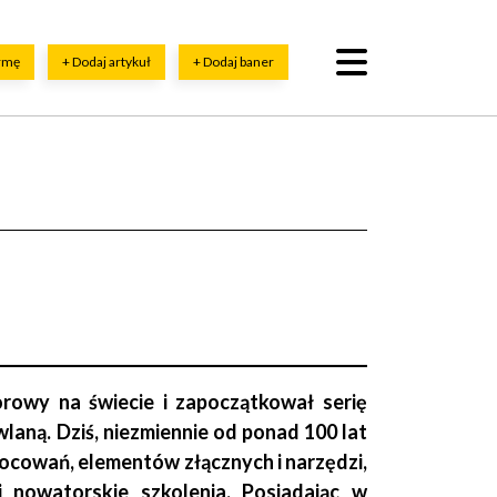
irmę
+ Dodaj artykuł
+ Dodaj baner
rowy na świecie i zapoczątkował serię
aną. Dziś, niezmiennie od ponad 100 lat
ocowań, elementów złącznych i narzędzi,
 i nowatorskie szkolenia. Posiadając w