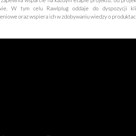
 zapewnia wsparcie na każdym etapie projektu: od proje
ie. W tym celu Rawlplug oddaje do dyspozycji kli
zeniowe oraz wspiera ich w zdobywaniu wiedzy o produktac