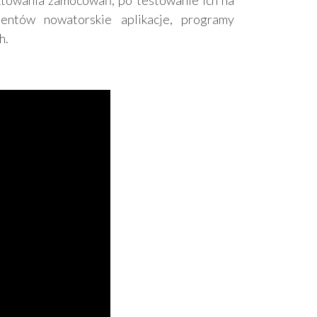
ktowania zamocowań, po testowanie ich na
entów nowatorskie aplikacje, programy
h.