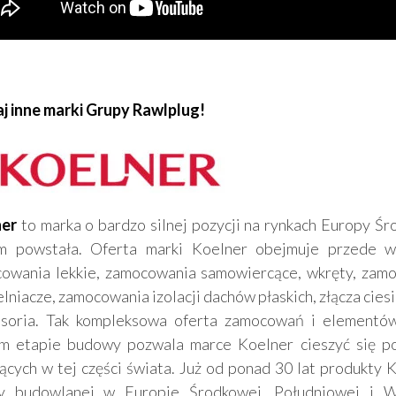
j inne marki Grupy Rawlplug!
ner
to marka o bardzo silnej pozycji na rynkach Europy Śr
m powstała. Oferta marki Koelner obejmuje przede ws
owania lekkie, zamocowania samowiercące, wkręty, zamoc
lniacze, zamocowania izolacji dachów płaskich, złącza ciesie
esoria. Tak kompleksowa oferta zamocowań i elementów
m etapie budowy pozwala marce Koelner cieszyć się po
ących w tej części świata. Już od ponad 30 lat produkty K
y budowlanej w Europie Środkowej, Południowej i Ws