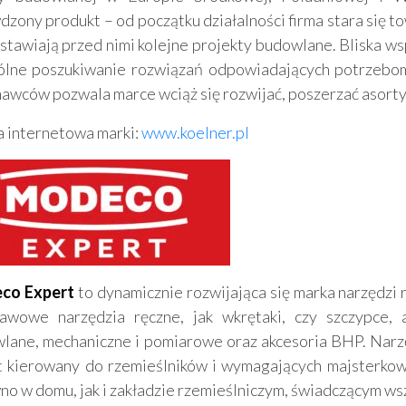
dzony produkt – od początku działalności firma stara się
 stawiają przed nimi kolejne projekty budowlane. Bliska w
ólne poszukiwanie rozwiązań odpowiadających potrzebom
awców pozwala marce wciąż się rozwijać, poszerzać asorty
a internetowa marki:
www.koelner.pl
co Expert
to dynamicznie rozwijająca się marka narzędzi 
awowe narzędzia ręczne, jak wkrętaki, czy szczypce, a
lane, mechaniczne i pomiarowe oraz akcesoria BHP. Narz
t kierowany do rzemieślników i wymagających majsterkow
no w domu, jak i zakładzie rzemieślniczym, świadczącym wsz