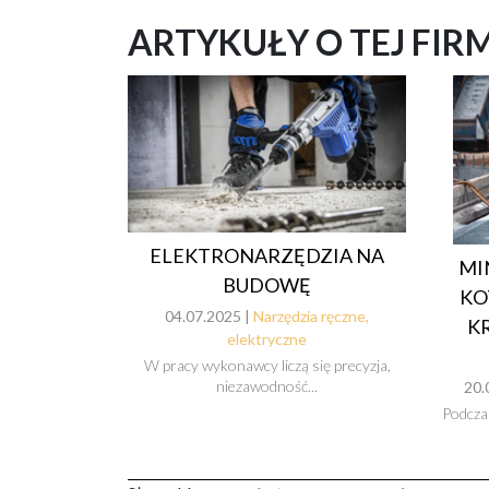
ARTYKUŁY O TEJ FIR
ELEKTRONARZĘDZIA NA
MI
BUDOWĘ
KO
04.07.2025 |
Narzędzia ręczne,
K
elektryczne
W pracy wykonawcy liczą się precyzja,
niezawodność...
20.
Podcza