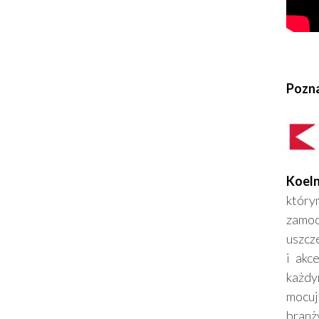
Pozna
Koel
który
zamoc
uszcze
i akc
każdy
mocuj
branż