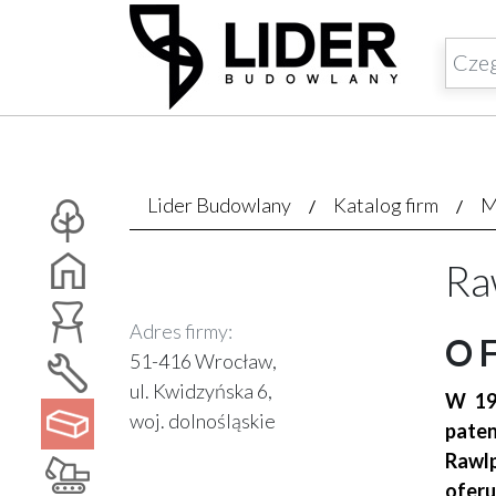
Lider Budowlany
Katalog firm
M
Ra
Adres firmy:
O 
51-416 Wrocław,
ul. Kwidzyńska 6,
W 191
woj. dolnośląskie
paten
Rawlp
oferu