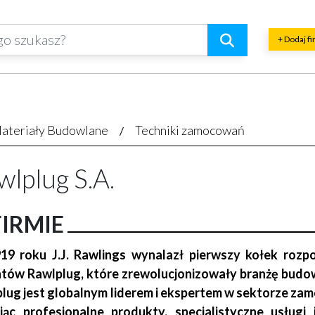
+ Dodaj f
ateriały Budowlane
Techniki zamocowań
wlplug S.A.
FIRMIE
9 roku J.J. Rawlings wynalazł pierwszy kołek rozpo
tów Rawlplug, które zrewolucjonizowały branżę budowl
lug jest globalnym liderem i ekspertem w sektorze zam
jąc profesjonalne produkty, specjalistyczne usługi