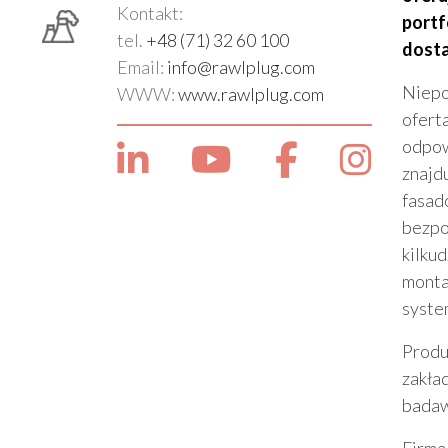
Kontakt:
port
tel.
+48 (71) 32 60 100
dosta
Email:
info@rawlplug.com
Niepo
WWW:
www.rawlplug.com
ofert
odpow
znajd
fasad
bezpo
kilku
monta
syste
Produ
zakła
badaw