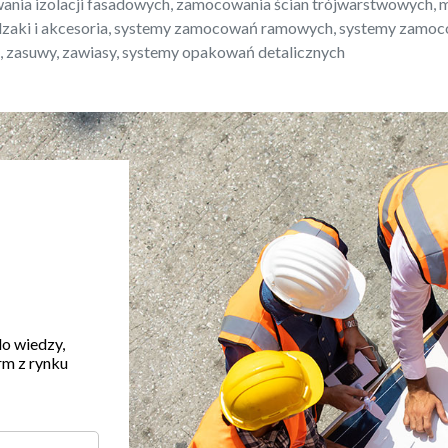
nia izolacji fasadowych, zamocowania ścian trójwarstwowych, 
zaki i akcesoria, systemy zamocowań ramowych, systemy zamoco
e, zasuwy, zawiasy, systemy opakowań detalicznych
do wiedzy,
rm z rynku