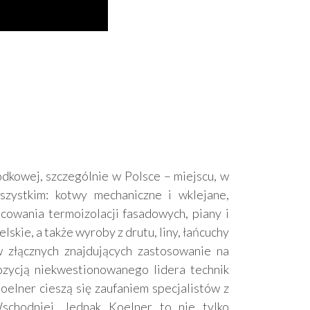
odkowej, szczególnie w Polsce – miejscu, w
zystkim: kotwy mechaniczne i wklejane,
owania termoizolacji fasadowych, piany i
lskie, a także wyroby z drutu, liny, łańcuchy
 złącznych znajdujących zastosowanie na
zycją niekwestionowanego lidera technik
oelner cieszą się zaufaniem specjalistów z
chodniej. Jednak Koelner to nie tylko