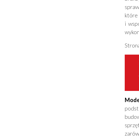
spraw
które
i wsp
wykon
Stron
Mode
podst
budow
sprzę
zarów