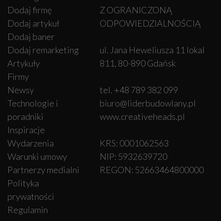
Dodaj firmę
Z OGRANICZONĄ
Dodaj artykuł
ODPOWIEDZIALNOŚCIĄ
Dodaj baner
Dodaj remarketing
ul. Jana Heweliusza 11 lokal
Artykuły
811, 80-890 Gdańsk
Firmy
Newsy
tel. +48 789 382 099
Technologie i
biuro@liderbudowlany.pl
poradniki
www.creativeheads.pl
Inspiracje
Wydarzenia
KRS: 0001062563
Warunki umowy
NIP: 5932639720
Partnerzy medialni
REGON: 52663464800000
Polityka
prywatności
Regulamin