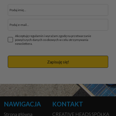
Akceptuję regulamin i wyrażam zgodę na przetwarzanie
powyższych danych osobowych w celu otrzymywania
newslettera.
Zapisuję się!
NAWIGACJA
KONTAKT
Strona główna
CREATIVE HEADS SPÓŁKA