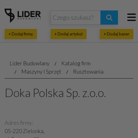
+ Dodaj firmę
+ Dodaj artykuł
+ Dodaj baner
Lider Budowlany
Katalog firm
Maszyny I Sprzęt
Rusztowania
Doka Polska Sp. z.o.o.
Adres firmy:
05-220 Zielonka,