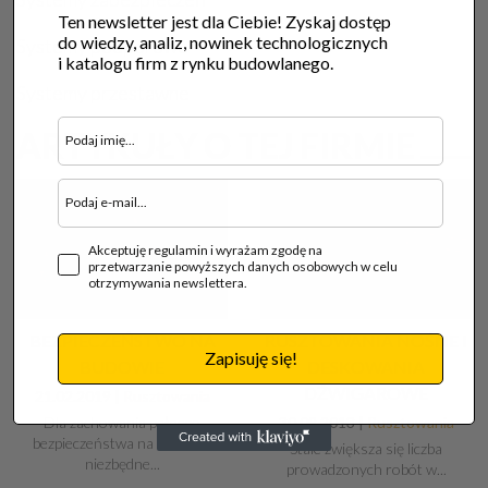
Ten newsletter jest dla Ciebie! Zyskaj dostęp
do wiedzy, analiz, nowinek technologicznych
Systemy podporowe
i katalogu firm z rynku budowlanego.
Systemy przestawne
ARTYKUŁY O TEJ FIRMIE
Akceptuję regulamin i wyrażam zgodę na
przetwarzanie powyższych danych osobowych w celu
otrzymywania newslettera.
BEZPIECZEŃSTWO NA
RUSZTOWANIA NOŚNE I
Zapisuję się!
BUDOWIE
DESKOWANIA
DŹWIGAROWE
21.02.2019 |
Rusztowania
Dla zachowania pełnego
30.09.2013 |
Rusztowania
bezpieczeństwa na budowie
Stale zwiększa się liczba
niezbędne...
prowadzonych robót w...