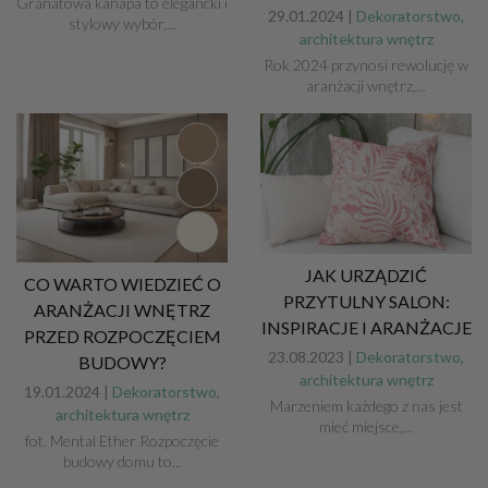
Granatowa kanapa to elegancki i
29.01.2024 |
Dekoratorstwo,
stylowy wybór,...
architektura wnętrz
Rok 2024 przynosi rewolucję w
aranżacji wnętrz,...
JAK URZĄDZIĆ
CO WARTO WIEDZIEĆ O
PRZYTULNY SALON:
ARANŻACJI WNĘTRZ
INSPIRACJE I ARANŻACJE
PRZED ROZPOCZĘCIEM
23.08.2023 |
Dekoratorstwo,
BUDOWY?
architektura wnętrz
19.01.2024 |
Dekoratorstwo,
Marzeniem każdego z nas jest
architektura wnętrz
mieć miejsce,...
fot. Mental Ether Rozpoczęcie
budowy domu to...