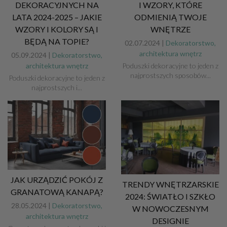
DEKORACYJNYCH NA
I WZORY, KTÓRE
LATA 2024-2025 – JAKIE
ODMIENIĄ TWOJE
WZORY I KOLORY SĄ I
WNĘTRZE
BĘDĄ NA TOPIE?
02.07.2024 |
Dekoratorstwo,
architektura wnętrz
05.09.2024 |
Dekoratorstwo,
architektura wnętrz
Poduszki dekoracyjne to jeden z
najprostszych sposobów...
Poduszki dekoracyjne to jeden z
najprostszych i...
JAK URZĄDZIĆ POKÓJ Z
TRENDY WNĘTRZARSKIE
GRANATOWĄ KANAPĄ?
2024: ŚWIATŁO I SZKŁO
28.05.2024 |
Dekoratorstwo,
W NOWOCZESNYM
architektura wnętrz
DESIGNIE