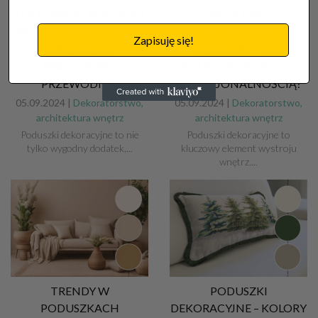
JAK DOBRAĆ PODUSZKI
PODUSZKI
DEKORACYJNE DO STYLU
DEKORACYJNE A
Zapisuję się!
WNĘTRZA?
KOMFORT – JAK
PRAKTYCZNY
POŁĄCZYĆ PIĘKNO Z
PRZEWODNIK
FUNKCJONALNOŚCIĄ?
05.09.2024 |
Dekoratorstwo,
05.09.2024 |
Dekoratorstwo,
architektura wnętrz
architektura wnętrz
Poduszki dekoracyjne to nie
Poduszki dekoracyjne to
tylko wygodny dodatek,...
kluczowy element wystroju
wnętrz....
TRENDY W
PODUSZKI
PODUSZKACH
DEKORACYJNE – KOLORY