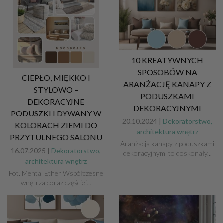
10 KREATYWNYCH
SPOSOBÓW NA
CIEPŁO, MIĘKKO I
ARANŻACJĘ KANAPY Z
STYLOWO –
PODUSZKAMI
DEKORACYJNE
DEKORACYJNYMI
PODUSZKI I DYWANY W
20.10.2024 |
Dekoratorstwo,
KOLORACH ZIEMI DO
architektura wnętrz
PRZYTULNEGO SALONU
Aranżacja kanapy z poduszkami
16.07.2025 |
Dekoratorstwo,
dekoracyjnymi to doskonały...
architektura wnętrz
Fot. Mental Ether Współczesne
wnętrza coraz częściej...