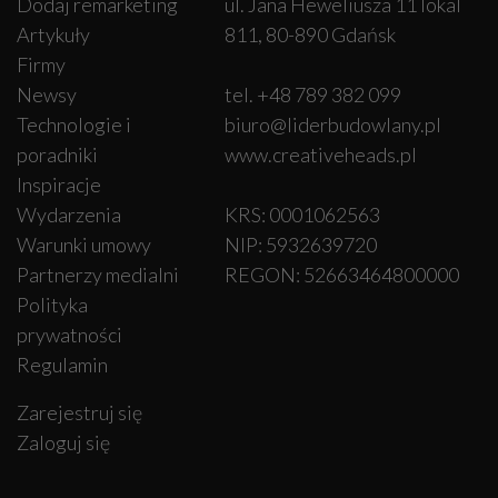
Dodaj remarketing
ul. Jana Heweliusza 11 lokal
Artykuły
811, 80-890 Gdańsk
Firmy
Newsy
tel. +48 789 382 099
Technologie i
biuro@liderbudowlany.pl
poradniki
www.creativeheads.pl
Inspiracje
Wydarzenia
KRS: 0001062563
Warunki umowy
NIP: 5932639720
Partnerzy medialni
REGON: 52663464800000
Polityka
prywatności
Regulamin
Zarejestruj się
Zaloguj się