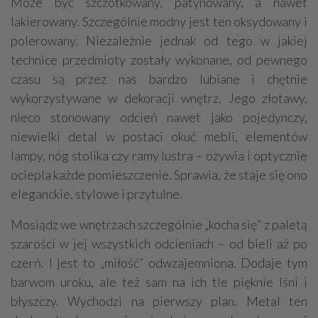
Może być szczotkowany, patynowany, a nawet
lakierowany. Szczególnie modny jest ten oksydowany i
polerowany. Niezależnie jednak od tego w jakiej
technice przedmioty zostały wykonane, od pewnego
czasu są przez nas bardzo lubiane i chętnie
wykorzystywane w dekoracji wnętrz. Jego złotawy,
nieco stonowany odcień nawet jako pojedynczy,
niewielki detal w postaci okuć mebli, elementów
lampy, nóg stolika czy ramy lustra – ożywia i optycznie
ociepla każde pomieszczenie. Sprawia, że staje się ono
eleganckie, stylowe i przytulne.
Mosiądz we wnętrzach szczególnie „kocha się” z paletą
szarości w jej wszystkich odcieniach – od bieli aż po
czerń. I jest to „miłość” odwzajemniona. Dodaje tym
barwom uroku, ale też sam na ich tle pięknie lśni i
błyszczy. Wychodzi na pierwszy plan. Metal ten