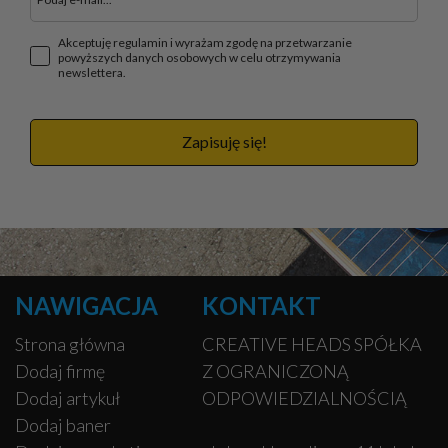
Akceptuję regulamin i wyrażam zgodę na przetwarzanie
powyższych danych osobowych w celu otrzymywania
newslettera.
Zapisuję się!
NAWIGACJA
KONTAKT
Strona główna
CREATIVE HEADS SPÓŁKA
Dodaj firmę
Z OGRANICZONĄ
Dodaj artykuł
ODPOWIEDZIALNOŚCIĄ
Dodaj baner