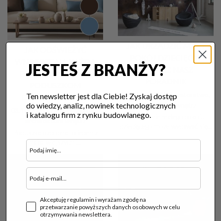
JAK URZĄDZIĆ MAŁY
JAK ODŚWIEŻYĆ
POKÓJ DZIECIĘCY?
WNĘTRZE NA KAŻDĄ
JESTEŚ Z BRANŻY?
ZOBACZ NASZ
PORĘ ROKU DZIĘKI
PORADNIK
PODUSZKOM
17.09.2024 |
Dekoratorstwo,
Ten newsletter jest dla Ciebie! Zyskaj dostęp
DEKORACYJNYM?
do wiedzy, analiz, nowinek technologicznych
architektura wnętrz
03.10.2024 |
Dekoratorstwo,
i katalogu firm z rynku budowlanego.
Urządzanie małego pokoju
architektura wnętrz
dziecięcego może wydawać się...
Poduszka ozdobna to jeden z
najłatwiejszych i...
Akceptuję regulamin i wyrażam zgodę na
przetwarzanie powyższych danych osobowych w celu
otrzymywania newslettera.