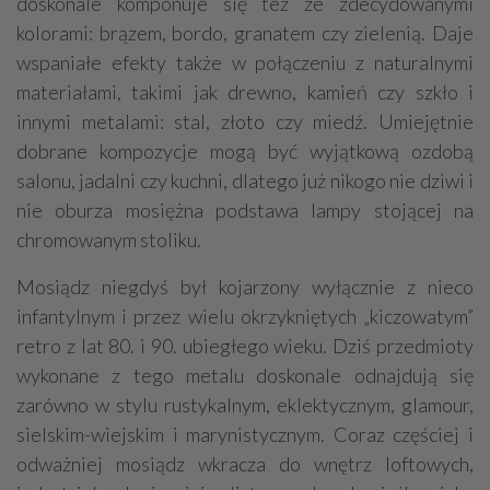
doskonale komponuje się też ze zdecydowanymi
kolorami: brązem, bordo, granatem czy zielenią. Daje
wspaniałe efekty także w połączeniu z naturalnymi
materiałami, takimi jak drewno, kamień czy szkło i
innymi metalami: stal, złoto czy miedź. Umiejętnie
dobrane kompozycje mogą być wyjątkową ozdobą
salonu, jadalni czy kuchni, dlatego już nikogo nie dziwi i
nie oburza mosiężna podstawa lampy stojącej na
chromowanym stoliku.
Mosiądz niegdyś był kojarzony wyłącznie z nieco
infantylnym i przez wielu okrzykniętych „kiczowatym”
retro z lat 80. i 90. ubiegłego wieku. Dziś przedmioty
wykonane z tego metalu doskonale odnajdują się
zarówno w stylu rustykalnym, eklektycznym, glamour,
sielskim-wiejskim i marynistycznym. Coraz częściej i
odważniej mosiądz wkracza do wnętrz loftowych,