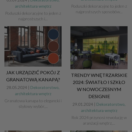
architektura wnętrz
Poduszki dekoracyjne to jeden z
najprostszych sposobów...
Poduszki dekoracyjne to jeden z
najprostszych i...
JAK URZĄDZIĆ POKÓJ Z
TRENDY WNĘTRZARSKIE
GRANATOWĄ KANAPĄ?
2024: ŚWIATŁO I SZKŁO
28.05.2024 |
Dekoratorstwo,
W NOWOCZESNYM
architektura wnętrz
DESIGNIE
Granatowa kanapa to elegancki i
29.01.2024 |
Dekoratorstwo,
stylowy wybór,...
architektura wnętrz
Rok 2024 przynosi rewolucję w
aranżacji wnętrz,...