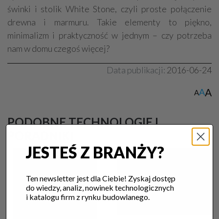
świnki i stolik White Stone, czyli proste połączenie
drewna i marmuru. Takie elementy to piękno,
minimalizm i praktyczność w jednym – czy potrzeba
nam w domu czegoś więcej?
Data publikacji:
2016-06-24
A
A
A
PODOBNE TECHNOLOGIE I
PORADNIKI
JESTEŚ Z BRANŻY?
Ten newsletter jest dla Ciebie! Zyskaj dostęp
do wiedzy, analiz, nowinek technologicznych
i katalogu firm z rynku budowlanego.