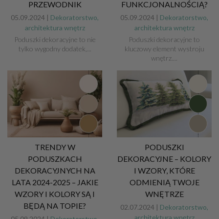
PRZEWODNIK
FUNKCJONALNOŚCIĄ?
05.09.2024 |
Dekoratorstwo,
05.09.2024 |
Dekoratorstwo,
architektura wnętrz
architektura wnętrz
Poduszki dekoracyjne to nie
Poduszki dekoracyjne to
tylko wygodny dodatek,...
kluczowy element wystroju
wnętrz....
TRENDY W
PODUSZKI
PODUSZKACH
DEKORACYJNE – KOLORY
DEKORACYJNYCH NA
I WZORY, KTÓRE
LATA 2024-2025 – JAKIE
ODMIENIĄ TWOJE
WZORY I KOLORY SĄ I
WNĘTRZE
BĘDĄ NA TOPIE?
02.07.2024 |
Dekoratorstwo,
architektura wnętrz
05.09.2024 |
Dekoratorstwo,