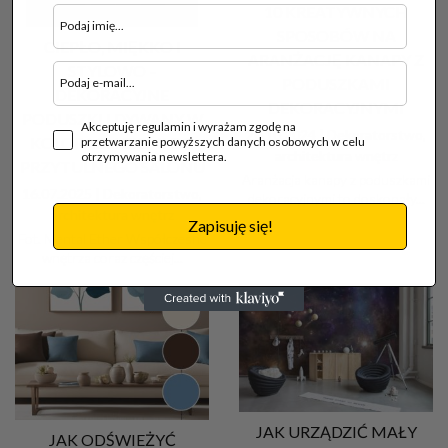
10 KREATYWNYCH
SPOSOBÓW NA
CIEPŁO, MIĘKKO I
ARANŻACJĘ KANAPY Z
STYLOWO –
PODUSZKAMI
DEKORACYJNE
DEKORACYJNYMI
PODUSZKI I DYWANY W
Akceptuję regulamin i wyrażam zgodę na
20.10.2024 |
Dekoratorstwo,
KOLORACH ZIEMI DO
przetwarzanie powyższych danych osobowych w celu
architektura wnętrz
otrzymywania newslettera.
PRZYTULNEGO SALONU
Aranżacja kanapy z poduszkami
16.07.2025 |
Dekoratorstwo,
dekoracyjnymi to doskonały...
architektura wnętrz
Zapisuję się!
Fot. Mental Ether Współczesne
wnętrza coraz częściej...
JAK URZĄDZIĆ MAŁY
JAK ODŚWIEŻYĆ