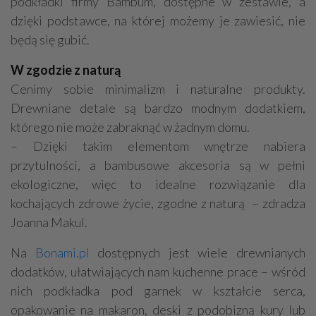
podkładki firmy Bambum, dostępne w zestawie, a
dzięki podstawce, na której możemy je zawiesić, nie
będą się gubić.
W zgodzie z naturą
Cenimy sobie minimalizm i naturalne produkty.
Drewniane detale są bardzo modnym dodatkiem,
którego nie może zabraknąć w żadnym domu.
– Dzięki takim elementom wnętrze nabiera
przytulności, a bambusowe akcesoria są w pełni
ekologiczne, więc to idealne rozwiązanie dla
kochających zdrowe życie, zgodne z naturą – zdradza
Joanna Makul.
Na
Bonami.pl
dostępnych jest wiele drewnianych
dodatków, ułatwiających nam kuchenne prace – wśród
nich podkładka pod garnek w kształcie serca,
opakowanie na makaron, deski z podobizną kury lub