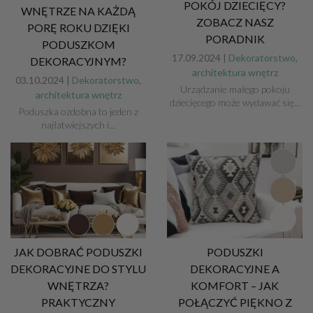
POKÓJ DZIECIĘCY?
WNĘTRZE NA KAŻDĄ
ZOBACZ NASZ
PORĘ ROKU DZIĘKI
PORADNIK
PODUSZKOM
17.09.2024 |
Dekoratorstwo,
DEKORACYJNYM?
architektura wnętrz
03.10.2024 |
Dekoratorstwo,
Urządzanie małego pokoju
architektura wnętrz
dziecięcego może wydawać się...
Poduszka ozdobna to jeden z
najłatwiejszych i...
JAK DOBRAĆ PODUSZKI
PODUSZKI
DEKORACYJNE DO STYLU
DEKORACYJNE A
WNĘTRZA?
KOMFORT – JAK
PRAKTYCZNY
POŁĄCZYĆ PIĘKNO Z