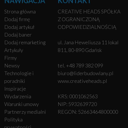
NAWIGACJA
KONTAKT
Strona główna
CREATIVE HEADS SPÓŁKA
Dodaj firmę
Z OGRANICZONĄ
Dodaj artykuł
ODPOWIEDZIALNOŚCIĄ
Dodaj baner
Dodaj remarketing
ul. Jana Heweliusza 11 lokal
Artykuły
811, 80-890 Gdańsk
Firmy
Newsy
tel. +48 789 382 099
Technologie i
biuro@liderbudowlany.pl
poradniki
www.creativeheads.pl
Inspiracje
Wydarzenia
KRS: 0001062563
Warunki umowy
NIP: 5932639720
Partnerzy medialni
REGON: 52663464800000
Polityka
prywatności