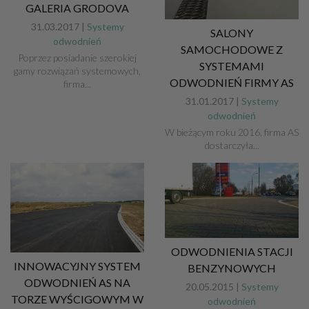
GALERIA GRODOVA
31.03.2017 |
Systemy
SALONY
odwodnień
SAMOCHODOWE Z
Poprzez posiadanie szerokiej
SYSTEMAMI
gamy rozwiązań systemowych,
ODWODNIEŃ FIRMY AS
firma...
31.01.2017 |
Systemy
odwodnień
W bieżącym roku 2016, firma AS
dostarczyła...
ODWODNIENIA STACJI
INNOWACYJNY SYSTEM
BENZYNOWYCH
ODWODNIEŃ AS NA
20.05.2015 |
Systemy
TORZE WYŚCIGOWYM W
odwodnień