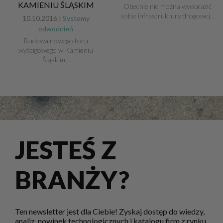
KAMIENIU ŚLĄSKIM
Obecnie nie można wyobrazić
sobie infrastruktury drogowej...
10.10.2016 |
Systemy
odwodnień
Budowa nowego toru
wyścigowego w Kamieniu
Śląskim...
JESTEŚ Z
BRANŻY?
Ten newsletter jest dla Ciebie! Zyskaj dostęp do wiedzy,
analiz, nowinek technologicznych i katalogu firm z rynku