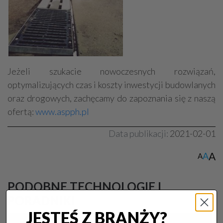
Jeżeli szukacie nowoczesnych rozwiązań,
optymalizujących czas i koszty inwestycji budowlanych
oraz drogowych, zachęcamy do zapoznania się z naszą
ofertą:
www.aspph.pl
Data publikacji:
2021-02-01
A
A
A
PODOBNE TECHNOLOGIE I
PORADNIKI
JESTEŚ Z BRANŻY?