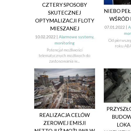
CZTERY SPOSOBY
NIEBO PEŁ
SKUTECZNEJ
WŚRÓD 
OPTYMALIZACJI FLOTY
07.01.2022 |
A
MIESZANEJ
mon
10.02.2022 |
Alarmowe systemy,
Od pierwsze
monitoring
roku ABA
Potencjał możliwości
telematycznych możliwych do
zastosowania w...
PRZYSZŁ
REALIZACJA CELÓW
BUDOW
ZEROWEJ EMISJI
LOKA
NETTO JUŻ MOŻLIWA W