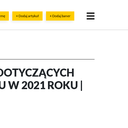
irmę
+ Dodaj artykuł
+ Dodaj baner
 DOTYCZĄCYCH
 W 2021 ROKU |