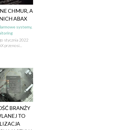
NE CHMUR, A
NICH ABAX
larmowe systemy,
itoring
go stycznia 2022
X przenosi...
OŚĆ BRANŻY
LANEJ TO
LIZACJA