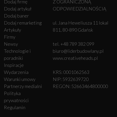
Dodaj firmę
Z OGRANICZONĄ
Dodaj artykuł
ODPOWIEDZIALNOŚCIĄ
Dodaj baner
Dodaj remarketing
ul. Jana Heweliusza 11 lokal
Artykuły
811, 80-890 Gdańsk
Firmy
Newsy
tel. +48 789 382 099
Technologie i
biuro@liderbudowlany.pl
poradniki
www.creativeheads.pl
Inspiracje
Wydarzenia
KRS: 0001062563
Warunki umowy
NIP: 5932639720
Partnerzy medialni
REGON: 52663464800000
Polityka
prywatności
Regulamin