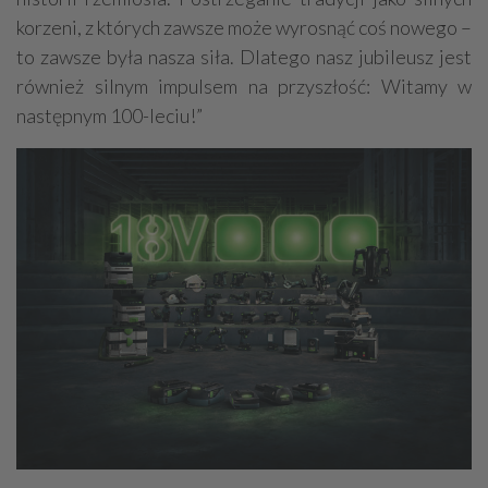
korzeni, z których zawsze może wyrosnąć coś nowego –
to zawsze była nasza siła. Dlatego nasz jubileusz jest
również silnym impulsem na przyszłość: Witamy w
następnym 100-leciu!”