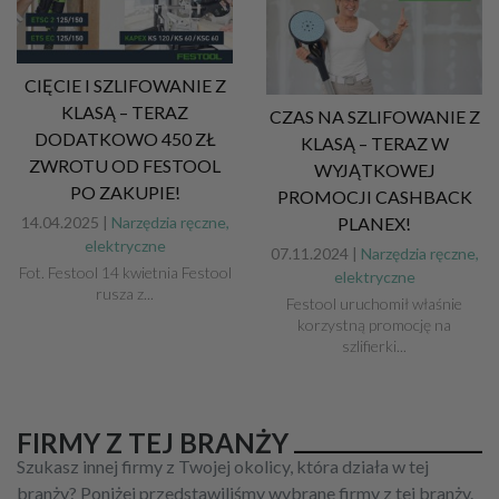
CIĘCIE I SZLIFOWANIE Z
KLASĄ – TERAZ
CZAS NA SZLIFOWANIE Z
DODATKOWO 450 ZŁ
KLASĄ – TERAZ W
ZWROTU OD FESTOOL
WYJĄTKOWEJ
PO ZAKUPIE!
PROMOCJI CASHBACK
PLANEX!
14.04.2025 |
Narzędzia ręczne,
elektryczne
07.11.2024 |
Narzędzia ręczne,
Fot. Festool 14 kwietnia Festool
elektryczne
rusza z...
Festool uruchomił właśnie
korzystną promocję na
szlifierki...
FIRMY Z TEJ BRANŻY
Szukasz innej firmy z Twojej okolicy, która działa w tej
branży? Poniżej przedstawiliśmy wybrane firmy z tej branży.