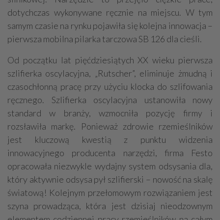
dotychczas wykonywane ręcznie na miejscu. W tym
samym czasie na rynku pojawiła się kolejna innowacja –
pierwsza mobilna pilarka tarczowa SB 126 dla cieśli.
Od początku lat pięćdziesiątych XX wieku pierwsza
szlifierka oscylacyjna, „Rutscher”, eliminuje żmudną i
czasochłonną pracę przy użyciu klocka do szlifowania
ręcznego. Szlifierka oscylacyjna ustanowiła nowy
standard w branży, wzmocniła pozycję firmy i
rozsławiła markę. Ponieważ zdrowie rzemieślników
jest kluczową kwestią z punktu widzenia
innowacyjnego producenta narzędzi, firma Festo
opracowała niezwykle wydajny system odsysania dla,
który aktywnie odsysa pył szlifierski – nowość na skalę
światową! Kolejnym przełomowym rozwiązaniem jest
szyna prowadząca, która jest dzisiaj nieodzownym
elementem codziennej pracy rzemieślników na całym