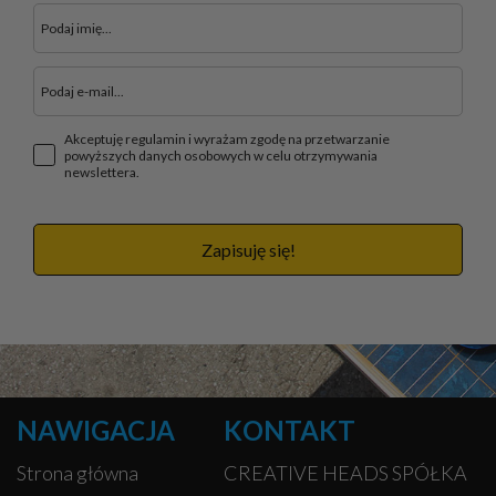
Akceptuję regulamin i wyrażam zgodę na przetwarzanie
powyższych danych osobowych w celu otrzymywania
newslettera.
Zapisuję się!
NAWIGACJA
KONTAKT
Strona główna
CREATIVE HEADS SPÓŁKA