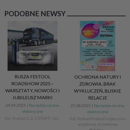
PODOBNE NEWSY
RUSZA FESTOOL
OCHRONA NATURY I
ROADSHOW 2025 –
ZDROWIA, BRAK
WARSZTATY, NOWOŚCI I
WYKLUCZEŃ, BLISKIE
JUBILEUSZ MARKI
RELACJE
24.09.2025 |
Narzędzia ręczne,
25.08.2025 |
Narzędzia ręczne,
elektryczne
elektryczne
Fot. Festool 3, 2, 1 START! Od...
Fot. Festool Festool rozpoczyna
wyjątkową, trzydniową
globalną...