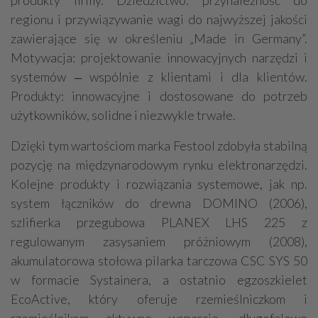
produkty firmy. Dziedzictwo: przynależność do
regionu i przywiązywanie wagi do najwyższej jakości
zawierające się w określeniu „Made in Germany”.
Motywacja: projektowanie innowacyjnych narzędzi i
systemów ‒ wspólnie z klientami i dla klientów.
Produkty: innowacyjne i dostosowane do potrzeb
użytkowników, solidne i niezwykle trwałe.
Dzięki tym wartościom marka Festool zdobyła stabilną
pozycję na międzynarodowym rynku elektronarzędzi.
Kolejne produkty i rozwiązania systemowe, jak np.
system łączników do drewna DOMINO (2006),
szlifierka przegubowa PLANEX LHS 225 z
regulowanym zasysaniem próżniowym (2008),
akumulatorowa stołowa pilarka tarczowa CSC SYS 50
w formacie Systainera, a ostatnio egzoszkielet
EcoActive, który oferuje rzemieślniczkom i