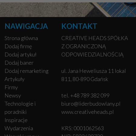
NAWIGACJA
KONTAKT
Strona główna
CREATIVE HEADS SPÓŁKA
Dodaj firmę
Z OGRANICZONĄ
Dodaj artykuł
ODPOWIEDZIALNOŚCIĄ
Dodaj baner
Dodaj remarketing
ul. Jana Heweliusza 11 lokal
Artykuły
811, 80-890 Gdańsk
Firmy
Newsy
tel. +48 789 382 099
Technologie i
biuro@liderbudowlany.pl
poradniki
www.creativeheads.pl
Inspiracje
Wydarzenia
KRS: 0001062563