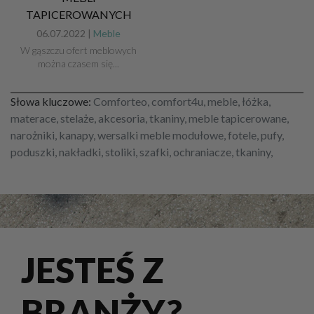
TAPICEROWANYCH
06.07.2022 |
Meble
W gąszczu ofert meblowych
można czasem się...
Słowa kluczowe:
Comforteo, comfort4u, meble, łóżka,
materace, stelaże, akcesoria, tkaniny, meble tapicerowane,
narożniki, kanapy, wersalki meble modułowe, fotele, pufy,
poduszki, nakładki, stoliki, szafki, ochraniacze, tkaniny,
JESTEŚ Z
BRANŻY?