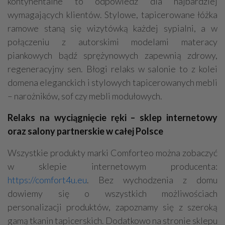
kontynentalne to odpowiedź dla najbardziej
wymagających klientów. Stylowe, tapicerowane łóżka
ramowe staną się wizytówką każdej sypialni, a w
połączeniu z autorskimi modelami materacy
piankowych bądź sprężynowych zapewnią zdrowy,
regeneracyjny sen. Błogi relaks w salonie to z kolei
domena eleganckich i stylowych tapicerowanych mebli
– narożników, sof czy mebli modułowych.
Relaks na wyciągnięcie ręki – sklep internetowy
oraz salony partnerskie w całej Polsce
Wszystkie produkty marki Comforteo można zobaczyć
w sklepie internetowym producenta:
https://comfort4u.eu
. Bez wychodzenia z domu
dowiemy się o wszystkich możliwościach
personalizacji produktów, zapoznamy się z szeroką
gamą tkanin tapicerskich. Dodatkowo na stronie sklepu