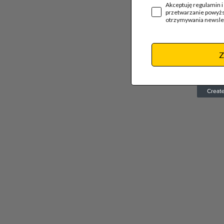
Akceptuję regulamin 
przetwarzanie powyż
otrzymywania newslet
Z