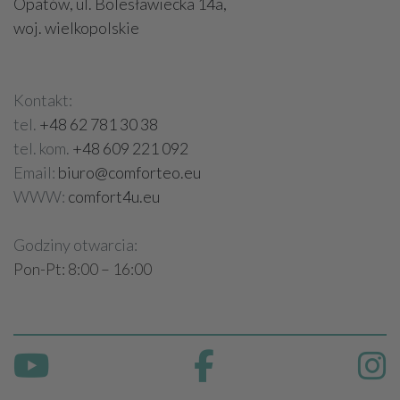
Opatów, ul. Bolesławiecka 14a,
woj. wielkopolskie
Kontakt:
tel.
+48 62 781 30 38
tel. kom.
+48 609 221 092
Email:
biuro@comforteo.eu
WWW:
comfort4u.eu
Godziny otwarcia:
Pon-Pt: 8:00 – 16:00