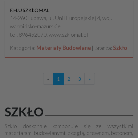
F.H.U SZKŁOMAL
14-260 Lubawa, ul. Unii Europejskiej 4, woj.
warmińsko-mazurskie
tel. 896452070, www.szklomal.pl
Kategoria:
Materiały Budowlane
| Branża:
Szkło
«
1
2
3
»
SZKŁO
Szkło doskonale komponuje się ze wszystkimi
materiałami budowlanymi: z cegłą, drewnem, betonem,