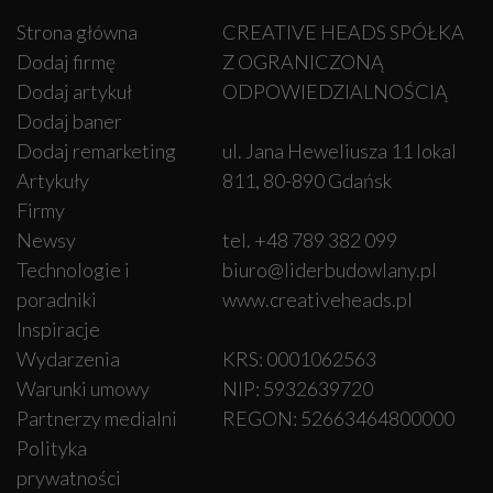
Strona główna
CREATIVE HEADS SPÓŁKA
Dodaj firmę
Z OGRANICZONĄ
Dodaj artykuł
ODPOWIEDZIALNOŚCIĄ
Dodaj baner
Dodaj remarketing
ul. Jana Heweliusza 11 lokal
Artykuły
811, 80-890 Gdańsk
Firmy
Newsy
tel. +48 789 382 099
Technologie i
biuro@liderbudowlany.pl
poradniki
www.creativeheads.pl
Inspiracje
Wydarzenia
KRS: 0001062563
Warunki umowy
NIP: 5932639720
Partnerzy medialni
REGON: 52663464800000
Polityka
prywatności