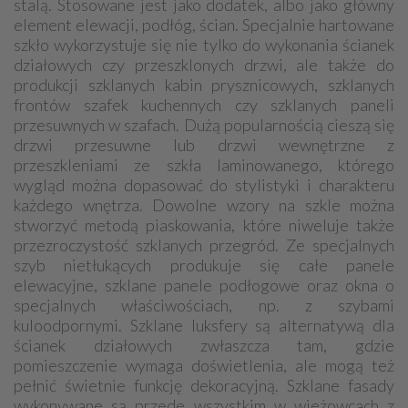
stalą. Stosowane jest jako dodatek, albo jako główny
element elewacji, podłóg, ścian. Specjalnie hartowane
szkło wykorzystuje się nie tylko do wykonania ścianek
działowych czy przeszklonych drzwi, ale także do
produkcji szklanych kabin prysznicowych, szklanych
frontów szafek kuchennych czy szklanych paneli
przesuwnych w szafach. Dużą popularnością cieszą się
drzwi przesuwne lub drzwi wewnętrzne z
przeszkleniami ze szkła laminowanego, którego
wygląd można dopasować do stylistyki i charakteru
każdego wnętrza. Dowolne wzory na szkle można
stworzyć metodą piaskowania, które niweluje także
przezroczystość szklanych przegród. Ze specjalnych
szyb nietłukących produkuje się całe panele
elewacyjne, szklane panele podłogowe oraz okna o
specjalnych właściwościach, np. z szybami
kuloodpornymi. Szklane luksfery są alternatywą dla
ścianek działowych zwłaszcza tam, gdzie
pomieszczenie wymaga doświetlenia, ale mogą też
pełnić świetnie funkcję dekoracyjną. Szklane fasady
wykonywane są przede wszystkim w wieżowcach z