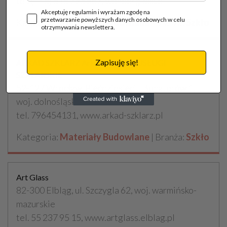
tel. (+48) 515 793 867, wonderglass.pl
Akceptuję regulamin i wyrażam zgodę na
przetwarzanie powyższych danych osobowych w celu
Kategoria:
Materiały Budowlane
| Branża:
Szkło
otrzymywania newslettera.
Zapisuję się!
ARKAD SZKLARZ Arkadiusz Żbik USŁUGI
SZKLARSKIE
52-127 Wrocław, Pięćdziesięciu Bohaterów 1,
woj. dolnośląskie
tel. 796454131, www.arkad-szklarz.pl
Kategoria:
Materiały Budowlane
| Branża:
Szkło
Art Glass
82-300 Elbląg, ul. Szczygla 62, woj. warmińsko-
mazurskie
tel. 55 237 95 15, www.artglass.elblag.pl