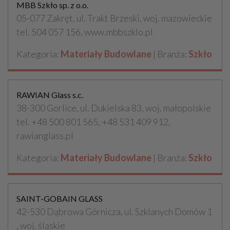
MBB Szkło sp. z o.o.
05-077 Zakręt, ul. Trakt Brzeski, woj. mazowieckie
tel. 504 057 156, www.mbbszklo.pl
Kategoria:
Materiały Budowlane
| Branża:
Szkło
RAWIAN Glass s.c.
38-300 Gorlice, ul. Dukielska 83, woj. małopolskie
tel. +48 500 801 565, +48 531 409 912,
rawianglass.pl
Kategoria:
Materiały Budowlane
| Branża:
Szkło
SAINT-GOBAIN GLASS
42-530 Dąbrowa Górnicza, ul. Szklanych Domów 1
, woj. śląskie