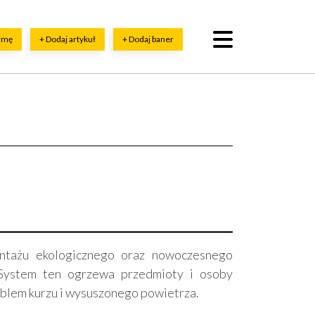
irmę
+ Dodaj artykuł
+ Dodaj baner
ntażu ekologicznego oraz nowoczesnego
System ten ogrzewa przedmioty i osoby
roblem kurzu i wysuszonego powietrza.