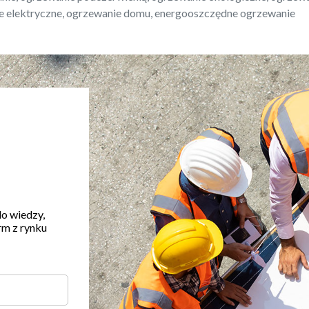
e elektryczne, ogrzewanie domu, energooszczędne ogrzewanie
do wiedzy,
rm z rynku