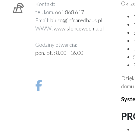
Ogrze
Kontakt:
tel. kom.
661 868 617
Email:
biuro@infraredhaus.pl
WWW:
www.sloncewdomu.pl
Godziny otwarcia:
pon.-pt. : 8.00 - 16.00
Dzięk
domu 
Syste
PR