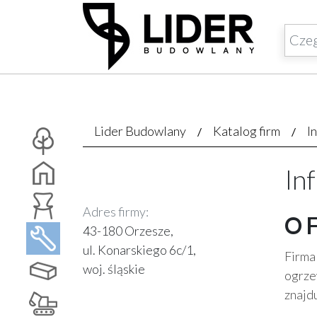
Lider Budowlany
Katalog firm
I
In
Adres firmy:
O 
43-180 Orzesze,
ul. Konarskiego 6c/1,
Firma
woj. śląskie
ogrze
znajd