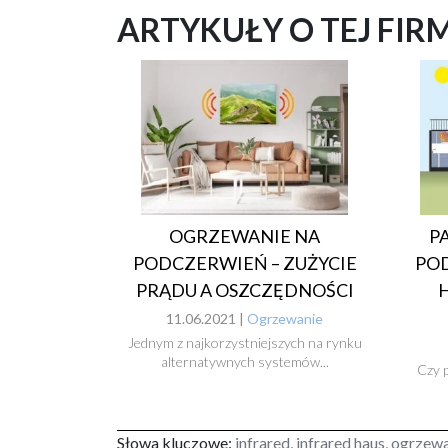
ARTYKUŁY O TEJ FIR
P
OGRZEWANIE NA
PO
PODCZERWIEŃ – ZUŻYCIE
H
PRĄDU A OSZCZĘDNOŚCI
11.06.2021 |
Ogrzewanie
Jednym z najkorzystniejszych na rynku
alternatywnych systemów...
Czy 
Słowa kluczowe:
infrared, infrared haus, ogrz