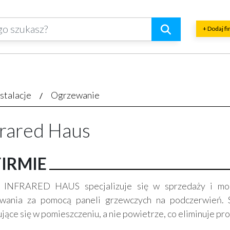
+ Dodaj f
nstalacje
Ogrzewanie
frared Haus
FIRMIE
 INFRARED HAUS specjalizuje się w sprzedaży i mo
wania za pomocą paneli grzewczych na podczerwień. 
ujące się w pomieszczeniu, a nie powietrze, co eliminuje p