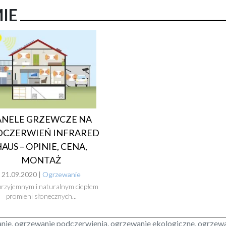
MIE
ANELE GRZEWCZE NA
DCZERWIEŃ INFRARED
AUS – OPINIE, CENA,
MONTAŻ
21.09.2020 |
Ogrzewanie
przyjemnym i naturalnym ciepłem
promieni słonecznych...
ewanie, ogrzewanie podczerwienią, ogrzewanie ekologiczne, ogrze