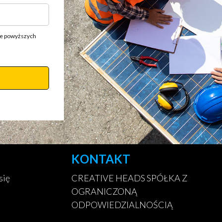
ie powyższych
KONTAKT
się
CREATIVE HEADS SPÓŁKA Z
OGRANICZONĄ
ODPOWIEDZIALNOŚCIĄ