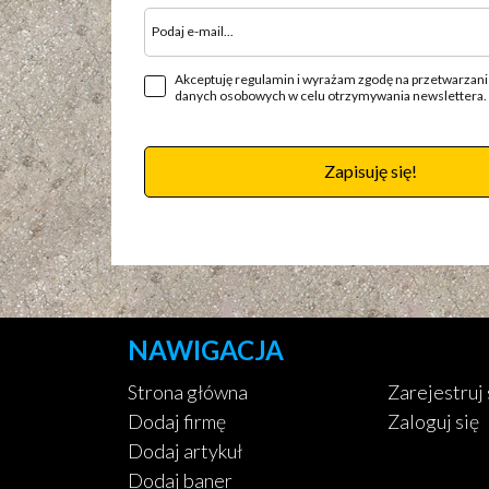
Akceptuję regulamin i wyrażam zgodę na przetwarzan
danych osobowych w celu otrzymywania newslettera.
Zapisuję się!
NAWIGACJA
Strona główna
Zarejestruj 
Dodaj firmę
Zaloguj się
Dodaj artykuł
Dodaj baner