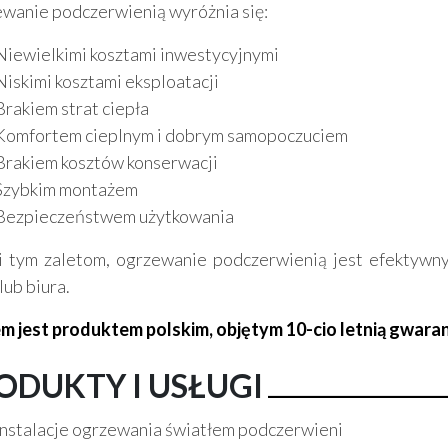
wanie podczerwienią wyróżnia się:
Niewielkimi kosztami inwestycyjnymi
Niskimi kosztami eksploatacji
Brakiem strat ciepła
Komfortem cieplnym i dobrym samopoczuciem
Brakiem kosztów konserwacji
Szybkim montażem
Bezpieczeństwem użytkowania
i tym zaletom, ogrzewanie podczerwienią jest efektyw
lub biura.
m jest produktem polskim, objętym 10-cio letnią gwaran
ODUKTY I USŁUGI
Instalacje ogrzewania światłem podczerwieni