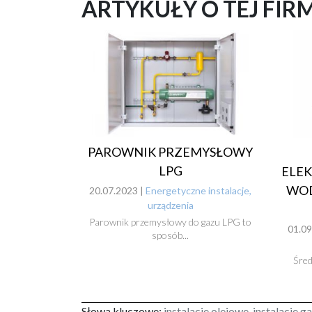
ARTYKUŁY O TEJ FIR
PAROWNIK PRZEMYSŁOWY
LPG
ELE
WOD
20.07.2023 |
Energetyczne instalacje,
urządzenia
Parownik przemysłowy do gazu LPG to
01.09
sposób...
Śred
Słowa kluczowe:
instalacje olejowe, instalacje g