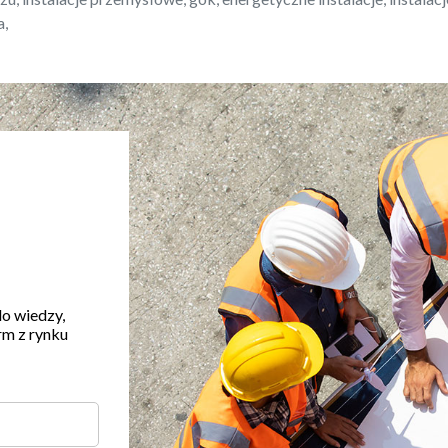
a,
do wiedzy,
rm z rynku