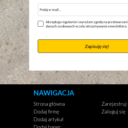
Akceptuję regulamin i wyrażam zgodę na przetwarzan
danych osobowych w celu otrzymywania newslettera.
Zapisuję się!
NAWIGACJA
Strona główna
Zarejestruj 
Dodaj firmę
Zaloguj się
Dodaj artykuł
Dodaj baner