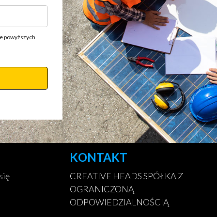
ie powyższych
KONTAKT
się
CREATIVE HEADS SPÓŁKA Z
OGRANICZONĄ
ODPOWIEDZIALNOŚCIĄ