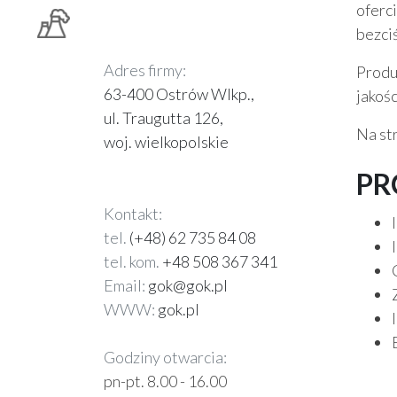
ofer
bezci
Adres firmy:
Produ
63-400 Ostrów Wlkp.,
jakoś
ul. Traugutta 126,
Na st
woj. wielkopolskie
PR
Kontakt:
tel.
(+48) 62 735 84 08
tel. kom.
+48 508 367 341
Email:
gok@gok.pl
WWW:
gok.pl
Godziny otwarcia:
pn-pt. 8.00 - 16.00