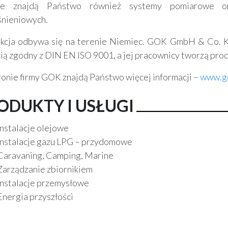
cie znajdą Państwo również systemy pomiarowe or
śnieniowych.
kcja odbywa się na terenie Niemiec. GOK GmbH & Co. K
cią zgodny z DIN EN ISO 9001, a jej pracownicy tworzą prod
ronie firmy GOK znajdą Państwo więcej informacji –
www.go
ODUKTY I USŁUGI
Instalacje olejowe
Instalacje gazu LPG – przydomowe
Caravaning, Camping, Marine
Zarządzanie zbiornikiem
Instalacje przemysłowe
Energia przyszłości