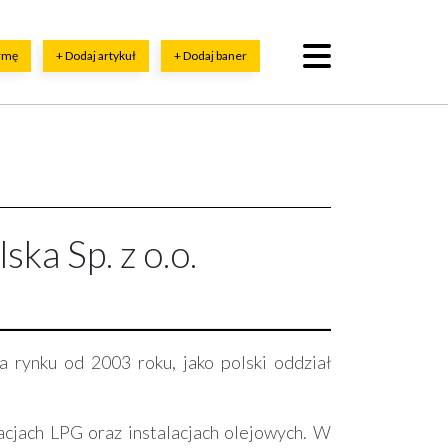
irmę
+ Dodaj artykuł
+ Dodaj baner
a Sp. z o.o.
 rynku od 2003 roku, jako polski oddział
acjach LPG oraz instalacjach olejowych. W