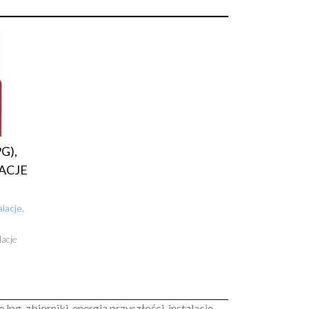
G),
ACJE
lacje,
acje
 lpg, zbiorniki, energia przyszłości, instalacje