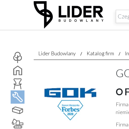
Lider Budowlany
Katalog firm
I
GO
O 
Firma
niemi
Firma