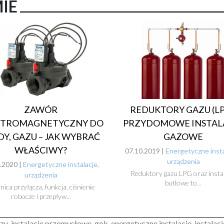
MIE
REDUKTORY GAZU (LP
ZAWÓR
PRZYDOMOWE INSTAL
KTROMAGNETYCZNY DO
GAZOWE
Y, GAZU – JAK WYBRAĆ
WŁAŚCIWY?
07.10.2019 |
Energetyczne insta
urządzenia
.2020 |
Energetyczne instalacje,
Reduktory gazu LPG oraz instal
urządzenia
butlowe to...
nica przyłącza, funkcja, ciśnienie
robocze i przepływ...
azu, instalacje przemysłowe, gok, energetyczne instalacje, instalacje