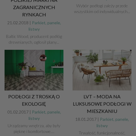
Wybór podłogi zależy przede
ZAGRANICZNYCH
wszystkim od indywidualnych...
RYNKACH
21.02.2018 |
Parkiet, panele,
listwy
Baltic Wood, producent podłóg
drewnianych, ogłosił plany...
PODŁOGI Z TROSKĄ O
LVT – MODA NA
EKOLOGIĘ
LUKSUSOWE PODŁOGI W
MIESZKANIU
01.02.2017 |
Parkiet, panele,
listwy
18.01.2017 |
Parkiet, panele,
Urządzamy wnętrza, aby były
listwy
piękne i komfortowe....
Trwałość, funkcjonalność,