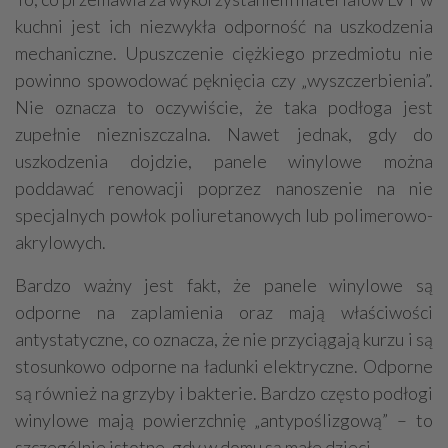
kuchni jest ich niezwykła odporność na uszkodzenia
mechaniczne. Upuszczenie ciężkiego przedmiotu nie
powinno spowodować pęknięcia czy „wyszczerbienia”.
Nie oznacza to oczywiście, że taka podłoga jest
zupełnie niezniszczalna. Nawet jednak, gdy do
uszkodzenia dojdzie, panele winylowe można
poddawać renowacji poprzez nanoszenie na nie
specjalnych powłok poliuretanowych lub polimerowo-
akrylowych.
Bardzo ważny jest fakt, że panele winylowe są
odporne na zaplamienia oraz mają właściwości
antystatyczne, co oznacza, że nie przyciągają kurzu i są
stosunkowo odporne na ładunki elektryczne. Odporne
są również na grzyby i bakterie. Bardzo często podłogi
winylowe mają powierzchnię „antypoślizgową” – to
szczególnie istotne, gdy w domu są małe dzieci.