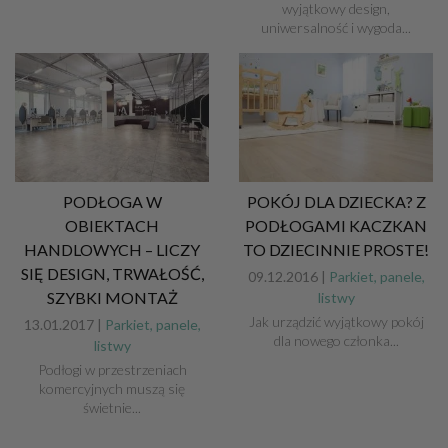
wyjątkowy design,
uniwersalność i wygoda...
PODŁOGA W
POKÓJ DLA DZIECKA? Z
OBIEKTACH
PODŁOGAMI KACZKAN
HANDLOWYCH – LICZY
TO DZIECINNIE PROSTE!
SIĘ DESIGN, TRWAŁOŚĆ,
09.12.2016 |
Parkiet, panele,
SZYBKI MONTAŻ
listwy
Jak urządzić wyjątkowy pokój
13.01.2017 |
Parkiet, panele,
dla nowego członka...
listwy
Podłogi w przestrzeniach
komercyjnych muszą się
świetnie...