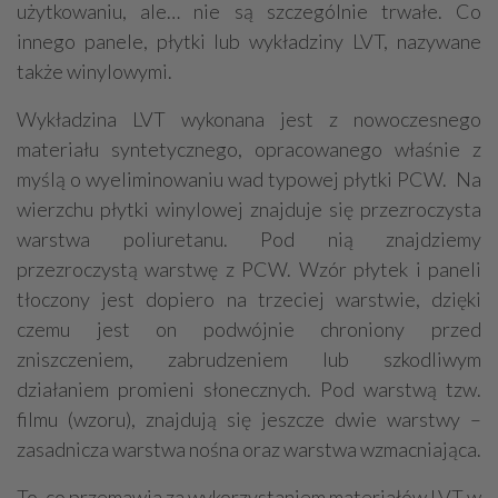
użytkowaniu, ale… nie są szczególnie trwałe. Co
innego panele, płytki lub wykładziny LVT, nazywane
także winylowymi.
Wykładzina LVT wykonana jest z nowoczesnego
materiału syntetycznego, opracowanego właśnie z
myślą o wyeliminowaniu wad typowej płytki PCW. Na
wierzchu płytki winylowej znajduje się przezroczysta
warstwa poliuretanu. Pod nią znajdziemy
przezroczystą warstwę z PCW. Wzór płytek i paneli
tłoczony jest dopiero na trzeciej warstwie, dzięki
czemu jest on podwójnie chroniony przed
zniszczeniem, zabrudzeniem lub szkodliwym
działaniem promieni słonecznych. Pod warstwą tzw.
filmu (wzoru), znajdują się jeszcze dwie warstwy –
zasadnicza warstwa nośna oraz warstwa wzmacniająca.
To, co przemawia za wykorzystaniem materiałów LVT w