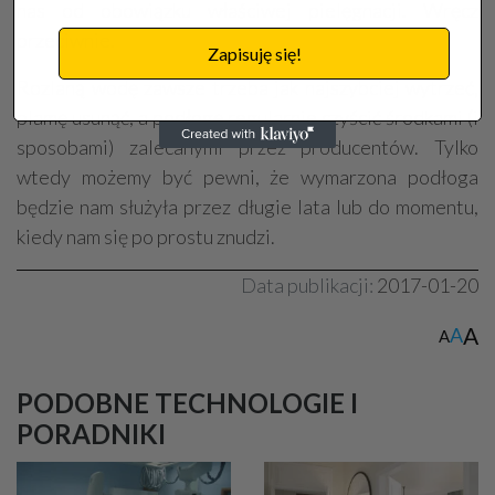
nas od obowiązku właściwej pielęgnacji. Wręcz
przeciwnie.
Zapisuję się!
Rozlaną wodę zawsze trzeba jak najszybciej wytrzeć,
plamę usunąć, a podłogę regularnie czyścić środkami (i
sposobami) zalecanymi przez producentów. Tylko
wtedy możemy być pewni, że wymarzona podłoga
będzie nam służyła przez długie lata lub do momentu,
kiedy nam się po prostu znudzi.
Data publikacji:
2017-01-20
A
A
A
PODOBNE TECHNOLOGIE I
PORADNIKI