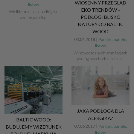
WIOSENNY PRZEGLĄD
listwy
EKO TRENDÓW –
Wielki come back podłóg we
PODŁOGI BLISKO
wzorze jodełki...
NATURY OD BALTIC
WOOD
03.04.2018 |
Parkiet, panele,
listwy
W nowoczesnych aranżacjach
podłóg nadchodzi czas na...
JAKA PODŁOGA DLA
ALERGIKA?
BALTIC WOOD:
07.06.2017 |
Parkiet, panele,
BUDUJEMY WIZERUNEK
listwy
POLSKIEJ MARKI NA