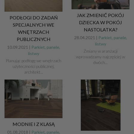
JAK ZMIENIĆ POKÓJ
PODŁOGI DO ZADAŃ
DZIECKA W POKÓJ
SPECJALNYCH WE
NASTOLATKA?
WNĘTRZACH
28.04.2021 |
Parkiet, panele,
PUBLICZNYCH
listwy
10.09.2021 |
Parkiet, panele,
Zmiany w aranżacji
listwy
wprowadzamy najczęściej w
Planując podłogę we wnętrzach
dwóch...
użyteczności publicznej,
architekt...
MODNIE I Z KLASĄ
01.08.2018 |
Parkiet, panele,