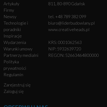
Artykuły
811, 80-890 Gdańsk
Firmy
Newsy
tel. +48 789 382 099
Technologie i
biuro@liderbudowlany.pl
poradniki
www.creativeheads.pl
Inspiracje
Wydarzenia
KRS: 0001062563
Warunki umowy
NIP: 5932639720
Partnerzy medialni
REGON: 52663464800000
Polityka
prywatności
Regulamin
Zarejestruj się
Zaloguj się