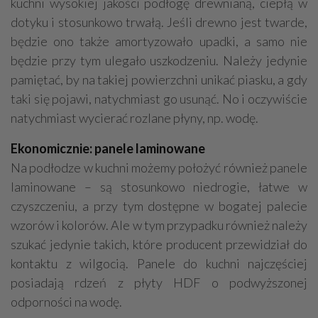
kuchni wysokiej jakości podłogę drewnianą, ciepłą w
dotyku i stosunkowo trwałą. Jeśli drewno jest twarde,
będzie ono także amortyzowało upadki, a samo nie
będzie przy tym ulegało uszkodzeniu. Należy jedynie
pamiętać, by na takiej powierzchni unikać piasku, a gdy
taki się pojawi, natychmiast go usunąć. No i oczywiście
natychmiast wycierać rozlane płyny, np. wodę.
Ekonomicznie: panele laminowane
Na podłodze w kuchni możemy położyć również panele
laminowane – są stosunkowo niedrogie, łatwe w
czyszczeniu, a przy tym dostępne w bogatej palecie
wzorów i kolorów. Ale w tym przypadku również należy
szukać jedynie takich, które producent przewidział do
kontaktu z wilgocią. Panele do kuchni najczęściej
posiadają rdzeń z płyty HDF o podwyższonej
odporności na wodę.