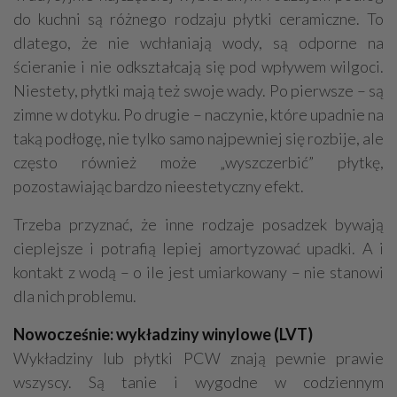
do kuchni są różnego rodzaju płytki ceramiczne. To
dlatego, że nie wchłaniają wody, są odporne na
ścieranie i nie odkształcają się pod wpływem wilgoci.
Niestety, płytki mają też swoje wady. Po pierwsze – są
zimne w dotyku. Po drugie – naczynie, które upadnie na
taką podłogę, nie tylko samo najpewniej się rozbije, ale
często również może „wyszczerbić” płytkę,
pozostawiając bardzo nieestetyczny efekt.
Trzeba przyznać, że inne rodzaje posadzek bywają
cieplejsze i potrafią lepiej amortyzować upadki. A i
kontakt z wodą – o ile jest umiarkowany – nie stanowi
dla nich problemu.
Nowocześnie: wykładziny winylowe (LVT)
Wykładziny lub płytki PCW znają pewnie prawie
wszyscy. Są tanie i wygodne w codziennym