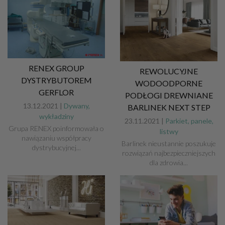
RENEX GROUP
REWOLUCYJNE
DYSTRYBUTOREM
WODOODPORNE
GERFLOR
PODŁOGI DREWNIANE
13.12.2021 |
Dywany,
BARLINEK NEXT STEP
wykładziny
23.11.2021 |
Parkiet, panele,
Grupa RENEX poinformowała o
listwy
nawiązaniu współpracy
Barlinek nieustannie poszukuje
dystrybucyjnej...
rozwiązań najbezpieczniejszych
dla zdrowia...