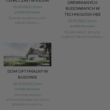
CENA, CZAS I WYGODA
DREWNIANYCH
01.03.2022 |
Domy
BUDOWANYCH W
prefabrykowane
TECHNOLOGII HBE
Dom błyskawiczny, czyli o
07.07.2021 |
Domy
zaletach domu z...
prefabrykowane
Wysoka jakość, precyzja,
szybkość i łatwość montażu,...
DOM OPTYMALNY W
BUDOWIE
03.10.2016 |
Domy
prefabrykowane
Idea budownictwa
zrównoważonego jest mocno
spopularyzowana na...