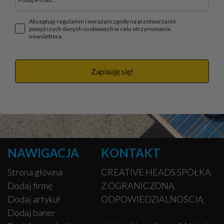
Akceptuję regulamin i wyrażam zgodę na przetwarzanie
powyższych danych osobowych w celu otrzymywania
newslettera.
Zapisuję się!
NAWIGACJA
KONTAKT
Strona główna
CREATIVE HEADS SPÓŁKA
Dodaj firmę
Z OGRANICZONĄ
Dodaj artykuł
ODPOWIEDZIALNOŚCIĄ
Dodaj baner