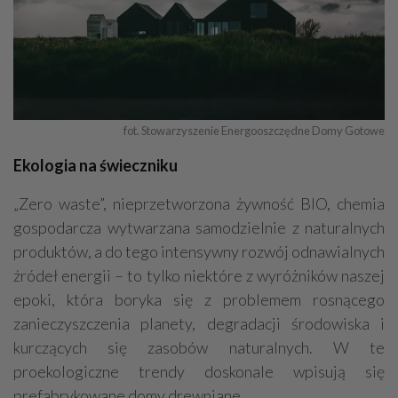
fot. Stowarzyszenie Energooszczędne Domy Gotowe
Ekologia na świeczniku
„Zero waste”, nieprzetworzona żywność BIO, chemia
gospodarcza wytwarzana samodzielnie z naturalnych
produktów, a do tego intensywny rozwój odnawialnych
źródeł energii – to tylko niektóre z wyróżników naszej
epoki, która boryka się z problemem rosnącego
zanieczyszczenia planety, degradacji środowiska i
kurczących się zasobów naturalnych. W te
proekologiczne trendy doskonale wpisują się
prefabrykowane domy drewniane.