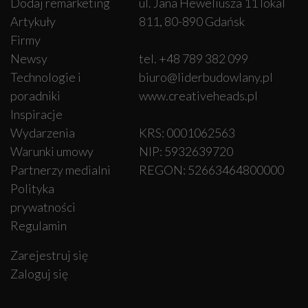
Dodaj remarketing
ul. Jana Heweliusza 11 lokal
Artykuły
811, 80-890 Gdańsk
Firmy
Newsy
tel. +48 789 382 099
Technologie i
biuro@liderbudowlany.pl
poradniki
www.creativeheads.pl
Inspiracje
Wydarzenia
KRS: 0001062563
Warunki umowy
NIP: 5932639720
Partnerzy medialni
REGON: 52663464800000
Polityka
prywatności
Regulamin
Zarejestruj się
Zaloguj się