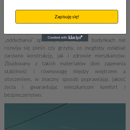
drewnianych korzystnego dla zdrowia człowieka
mikroklimatu. Drewno to bodaj jedyny z materiałów
budowlanych, którego się nie wytwarza, a jedynie
Zapisuję się!
przetwarza, co ma swoje daleko idące konsekwencje.
Optymalny bilans wilgoci i zdolność drewna do
„oddychania” sprawia, że w takich budynkach nie
rozwija się pleśń czy grzyby, co mogłoby osłabiać
zarówno konstrukcję, jak i zdrowie mieszkańców.
Zbudowany z takich materiałów dom zapewnia
stabilność i równowagę między wnętrzem a
otoczeniem, w znaczny sposób poprawiając jakość
życia i gwarantując mieszkańcom komfort i
bezpieczeństwo.