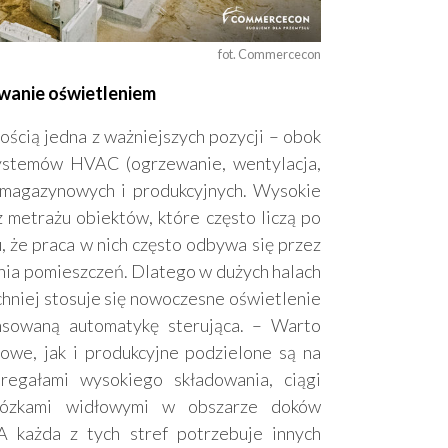
fot. Commercecon
wanie oświetleniem
ścią jedna z ważniejszych pozycji – obok
ystemów HVAC (ogrzewanie, wentylacja,
l magazynowych i produkcyjnych. Wysokie
 metrażu obiektów, które często liczą po
tu, że praca w nich często odbywa się przez
nia pomieszczeń. Dlatego w dużych halach
niej stosuje się nowoczesne oświetlenie
nsowaną automatykę sterująca. – Warto
we, jak i produkcyjne podzielone są na
regałami wysokiego składowania, ciągi
wózkami widłowymi w obszarze doków
A każda z tych stref potrzebuje innych