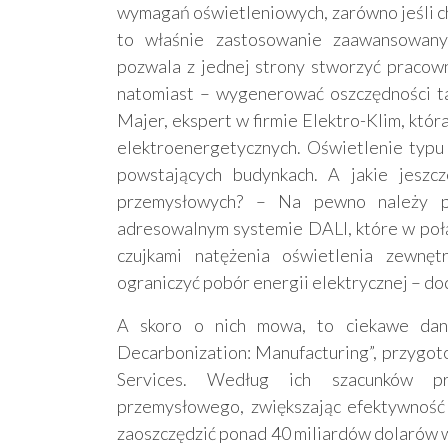
wymagań oświetleniowych, zarówno jeśli chod
to właśnie zastosowanie zaawansowany
pozwala z jednej strony stworzyć pracown
natomiast – wygenerować oszczędności t
Majer, ekspert w firmie Elektro-Klim, któ
elektroenergetycznych. Oświetlenie typu
powstających budynkach. A jakie jeszcz
przemysłowych? – Na pewno należy p
adresowalnym systemie DALI, które w połąc
czujkami natężenia oświetlenia zewnę
ograniczyć pobór energii elektrycznej – do
A skoro o nich mowa, to ciekawe dane
Decarbonization: Manufacturing”, przygot
Services. Według ich szacunków prz
przemysłowego, zwiększając efektywność
zaoszczędzić ponad 40 miliardów dolarów w 