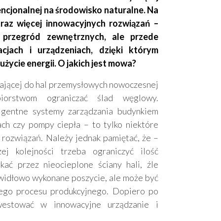
jonalnej na środowisko naturalne. Na
az więcej innowacyjnych rozwiązań –
przegród zewnętrznych, ale przede
acjach i urządzeniach, dzięki którym
ycie energii. O jakich jest mowa?
zającej do hal przemysłowych nowoczesnej
biorstwom ograniczać ślad węglowy.
igentne systemy zarządzania budynkiem
ach czy pompy ciepła – to tylko niektóre
rozwiązań. Należy jednak pamiętać, że –
 kolejności trzeba ograniczyć ilość
ać przez nieocieplone ściany hali, źle
awidłowo wykonane poszycie, ale może być
ego procesu produkcyjnego. Dopiero po
westować w innowacyjne urządzanie i