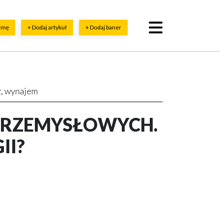
irmę
+ Dodaj artykuł
+ Dodaj baner
ż, wynajem
PRZEMYSŁOWYCH.
II?