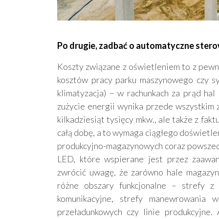
Po drugie, zadbać o automatyczne stero
Koszty związane z oświetleniem to z pewno
kosztów pracy parku maszynowego czy s
klimatyzacja) – w rachunkach za prąd ha
zużycie energii wynika przede wszystkim z
kilkadziesiąt tysięcy mkw., ale także z fak
całą dobę, a to wymaga ciągłego doświetle
produkcyjno-magazynowych coraz powszech
LED, które wspierane jest przez zaawa
zwrócić uwagę, że zarówno hale magazyno
różne obszary funkcjonalne – strefy z 
komunikacyjne, strefy manewrowania 
przeładunkowych czy linie produkcyjne. 