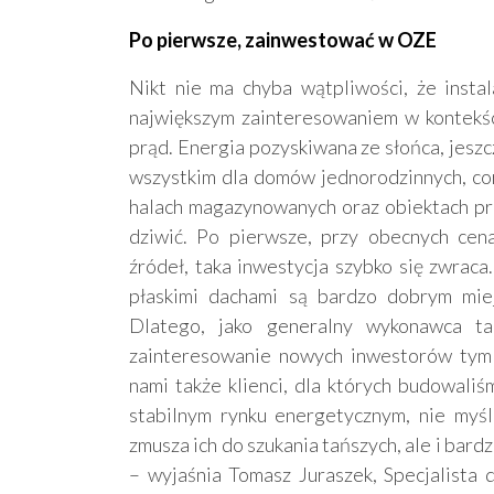
Po pierwsze, zainwestować w OZE
Nikt nie ma chyba wątpliwości, że instal
największym zainteresowaniem w kontekś
prąd. Energia pozyskiwana ze słońca, jesz
wszystkim dla domów jednorodzinnych, cor
halach magazynowanych oraz obiektach pro
dziwić. Po pierwsze, przy obecnych cena
źródeł, taka inwestycja szybko się zwraca
płaskimi dachami są bardzo dobrym miej
Dlatego, jako generalny wykonawca ta
zainteresowanie nowych inwestorów tym r
nami także klienci, dla których budowaliś
stabilnym rynku energetycznym, nie myśle
zmusza ich do szukania tańszych, ale i bard
– wyjaśnia Tomasz Juraszek, Specjalista 