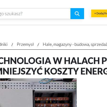
+ Dodaj f
dniki
Przemysł
Hale, magazyny - budowa, sprzeda
CHNOLOGIA W HALACH 
ZMNIEJSZYĆ KOSZTY ENERG