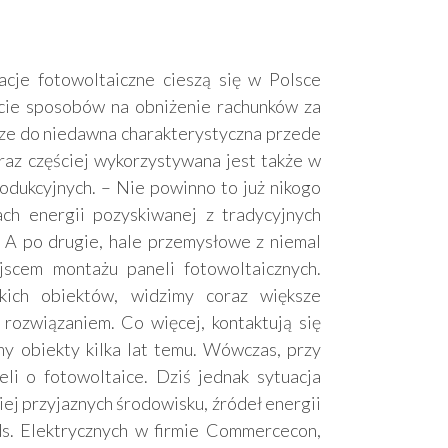
acje fotowoltaiczne cieszą się w Polsce
cie sposobów na obniżenie rachunków za
cze do niedawna charakterystyczna przede
az częściej wykorzystywana jest także w
dukcyjnych. – Nie powinno to już nikogo
ch energii pozyskiwanej z tradycyjnych
. A po drugie, hale przemysłowe z niemal
scem montażu paneli fotowoltaicznych.
kich obiektów, widzimy coraz większe
ozwiązaniem. Co więcej, kontaktują się
my obiekty kilka lat temu. Wówczas, przy
li o fotowoltaice. Dziś jednak sytuacja
ziej przyjaznych środowisku, źródeł energii
ds. Elektrycznych w firmie Commercecon,