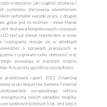
zi o natężenie, jak i ciągłość działania. I
ch systemów sterowania oświetleniem
ikom optymalne warunki pracy, z drugiej
am, gdzie jest to możliwe – mówi Marek
ra jest dostawcą kompleksowych rozwiązań
 LED jest już niemal standardem w nowo
e rozwiązania stosuje się w obiektach
owiedzieć o oprawach pracujących w
zeniu z czujnikami ruchu, obecności oraz
trznego pozwalają w znacznym stopniu
daje. A to prosty sposób na oszczędności.
 przedstawia raport 2021 „Financing
owany przez ekspertów Siemens Financial
edstawiciele europejskiego sektora
 energetyczną swoich zakładów, mogliby
perspektywie kolejnych 5 lat. Jest więc o