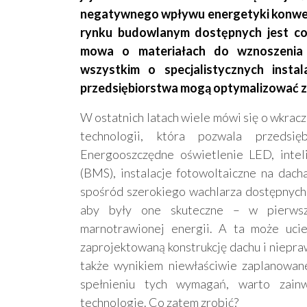
negatywnego wpływu energetyki konwenc
rynku budowlanym dostępnych jest cor
mowa o materiałach do wznoszenia 
wszystkim o specjalistycznych instal
przedsiębiorstwa mogą optymalizować zuż
W ostatnich latach wiele mówi się o wkrac
technologii, która pozwala przedsię
Energooszczędne oświetlenie LED, intel
(BMS), instalacje fotowoltaiczne na dach
spośród szerokiego wachlarza dostępnych 
aby były one skuteczne – w pierwszej
marnotrawionej energii. A ta może uciek
zaprojektowaną konstrukcję dachu i niepr
także wynikiem niewłaściwie zaplanowan
spełnieniu tych wymagań, warto zain
technologie. Co zatem zrobić?