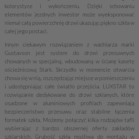
kolorystyce i wykończeniu. Dzięki schowaniu
elementów jezdnych inwestor może wyeksponować
niemal całą powierzchnię drzwi ukazując piękno szkła w
całej jego postaci.
Innym ciekawym rozwiązaniem z wachlarza marki
Gustavson jest system do drzwi przesuwnych
chowanych w specjalną, wbudowaną w ścianę kasetę
ościeżnicową Stark. Skrzydło w momencie otwarcia
chowa się w nią, oszczędzając miejsce w pomieszczeniu
i udostępniając całe światło przejścia. LUXSTAR to
rozwiązanie dedykowane do drzwi szklanych, które
osadzone w aluminiowych profilach zapewniają
bezpieczeństwo przesuwu oraz stabilne łączenia
formatek szkła. Możemy połączyć kilka rodzajów tafli
wybierając z bardzo obszernej oferty zakładów
szklarskich. Grubość szkła możliwa do montażu w