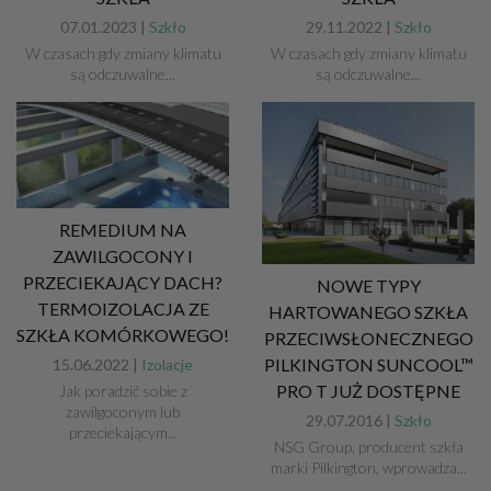
07.01.2023 |
Szkło
29.11.2022 |
Szkło
W czasach gdy zmiany klimatu
W czasach gdy zmiany klimatu
są odczuwalne...
są odczuwalne...
REMEDIUM NA
ZAWILGOCONY I
PRZECIEKAJĄCY DACH?
NOWE TYPY
TERMOIZOLACJA ZE
HARTOWANEGO SZKŁA
SZKŁA KOMÓRKOWEGO!
PRZECIWSŁONECZNEGO
PILKINGTON SUNCOOL™
15.06.2022 |
Izolacje
PRO T JUŻ DOSTĘPNE
Jak poradzić sobie z
zawilgoconym lub
29.07.2016 |
Szkło
przeciekającym...
NSG Group, producent szkła
marki Pilkington, wprowadza...