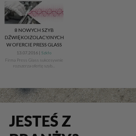
8 NOWYCH SZYB
DŹWIĘKOIZOLACYJNYCH
W OFERCIE PRESS GLASS
13.07.2016 |
Szkło
Firma Press Glass sukcesywnie
rozszerza ofertę szyb...
JESTEŚ Z