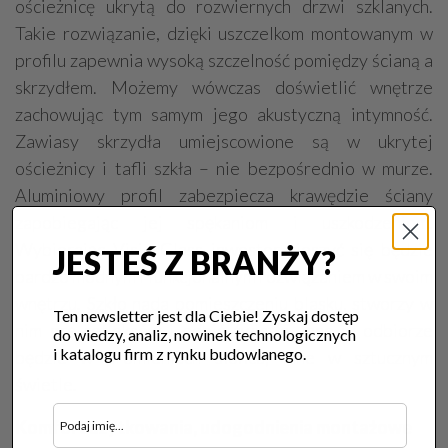
ościeżnicę ukrytą do rozwiernych drzwi szklanych.
Takie rozwiązanie, dzięki uszczelkom montowanym w
profilu zapewnia wysoką szczelność pomiędzy ścianą a
skrzydłem. Możemy wówczas doświetlić wnętrze
zachowując tym samym jego akustyczną intymność.
Zawiasy skrzydła umiejscowione są w ukrytej
ościeżnicy i tafli szkła – nie bezpośrednio w murze.
Aluminiowy profil zabezpiecza krawędzie ściany
zapobiegając jej spękaniom i uszkodzeniom.
Wybierając Visio Glass inwestor cieszyć się będzie
JESTEŚ Z BRANŻY?
bardzo modnym i funkcjonalnym rozwiązaniem w swoim
wnętrzu. Szkło nada pomieszczeniu blasku, stworzy w
Ten newsletter jest dla Ciebie! Zyskaj dostęp
nim grę refleksów i odbić światła. Inne w odbiorze
do wiedzy, analiz, nowinek technologicznych
i katalogu firm z rynku budowlanego.
będzie w promieniach słońca, inne w sztucznym
świetle.
Komfort użytkowania, udogodnienia montażowe