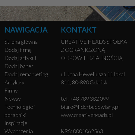
NAWIGACJA
KONTAKT
Strona główna
CREATIVE HEADS SPÓŁKA
Dodaj firmę
Z OGRANICZONĄ
Dodaj artykuł
ODPOWIEDZIALNOŚCIĄ
Dodaj baner
Dodaj remarketing
ul. Jana Heweliusza 11 lokal
Artykuły
811, 80-890 Gdańsk
Firmy
Newsy
tel. +48 789 382 099
Technologie i
biuro@liderbudowlany.pl
poradniki
www.creativeheads.pl
Inspiracje
Wydarzenia
KRS: 0001062563