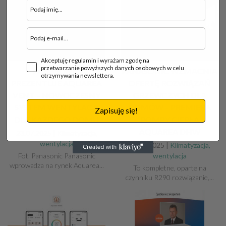
Akceptuję regulamin i wyrażam zgodę na
przetwarzanie powyższych danych osobowych w celu
PANASONIC
PANASONIC WZMACNIA
otrzymywania newslettera.
PREZENTUJE AQUAREA
OFERTĘ ROZWIĄZAŃ
VENT – NOWOCZESNY
GRZEWCZYCH DLA
SYSTEM WENTYLACJI
DOMÓW – PREMIERA
Zapisuję się!
DLA KAŻDEGO DOMU
POMPY CIEPŁA
AQUAREA DHW
23.07.2025 |
Klimatyzacja,
wentylacja
09.07.2025 |
Klimatyzacja,
Fot. Panasonic Panasonic
wentylacja
wprowadza na rynek Aquarea...
To kompletne, oparte na
czynniku R290 rozwiązanie,...