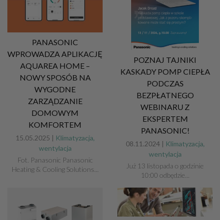
PANASONIC
WPROWADZA APLIKACJĘ
POZNAJ TAJNIKI
AQUAREA HOME –
KASKADY POMP CIEPŁA
NOWY SPOSÓB NA
PODCZAS
WYGODNE
BEZPŁATNEGO
ZARZĄDZANIE
WEBINARU Z
DOMOWYM
EKSPERTEM
KOMFORTEM
PANASONIC!
15.05.2025 |
Klimatyzacja,
08.11.2024 |
Klimatyzacja,
wentylacja
wentylacja
Fot. Panasonic Panasonic
Już 13 listopada o godzinie
Heating & Cooling Solutions...
10:00 odbędzie...