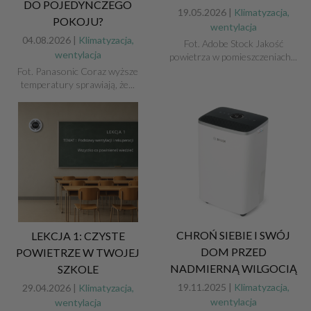
DO POJEDYNCZEGO
19.05.2026 |
Klimatyzacja,
POKOJU?
wentylacja
04.08.2026 |
Klimatyzacja,
Fot. Adobe Stock Jakość
wentylacja
powietrza w pomieszczeniach...
Fot. Panasonic Coraz wyższe
temperatury sprawiają, że...
CHROŃ SIEBIE I SWÓJ
LEKCJA 1: CZYSTE
DOM PRZED
POWIETRZE W TWOJEJ
NADMIERNĄ WILGOCIĄ
SZKOLE
19.11.2025 |
Klimatyzacja,
29.04.2026 |
Klimatyzacja,
wentylacja
wentylacja