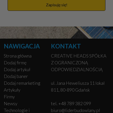
Zapisuję się!
NAWIGACJA
KONTAKT
Strona główna
CREATIVE HEADS SPÓŁKA
Dodaj firmę
Z OGRANICZONĄ
Dodaj artykuł
ODPOWIEDZIALNOŚCIĄ
Dodaj baner
Dodaj remarketing
ul. Jana Heweliusza 11 lokal
Artykuły
811, 80-890 Gdańsk
Firmy
Newsy
tel. +48 789 382 099
Technologie i
biuro@liderbudowlany.pl