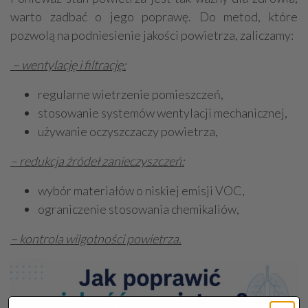
warto zadbać o jego poprawę. Do metod, które
pozwolą na podniesienie jakości powietrza, zaliczamy:
– wentylację i filtrację:
regularne wietrzenie pomieszczeń,
stosowanie systemów wentylacji mechanicznej,
używanie oczyszczaczy powietrza,
– redukcja źródeł zanieczyszczeń:
wybór materiałów o niskiej emisji VOC,
ograniczenie stosowania chemikaliów,
– kontrola wilgotności powietrza.