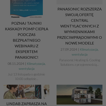
PANASONIC ROZSZERZA
SWOJĄ OFERTĘ
CENTRAL
POZNAJ TAJNIKI
WENTYLACYJNYCH Z
KASKADY POMP CIEPŁA
WYMIENNIKAMI
PODCZAS
PRZECIWPRĄDOWYMI O
BEZPŁATNEGO
NOWE MODELE
WEBINARU Z
27.09.2024 |
Klimatyzacja,
EKSPERTEM
wentylacja
PANASONIC!
Panasonic Heating & Cooling
08.11.2024 |
Klimatyzacja,
Solutions z przyjemnością...
wentylacja
Już 13 listopada o godzinie
10:00 odbędzie...
LINDAB ZAPRASZA NA