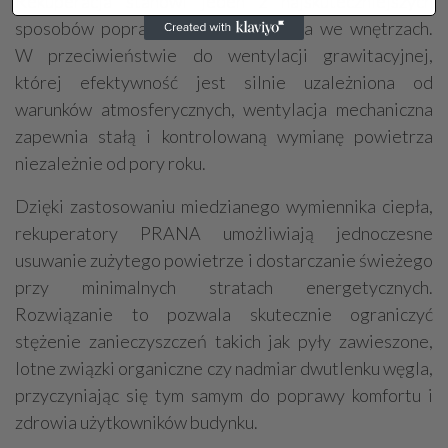
Rekuperacja stanowi jeden z najskuteczniejszych
sposobów poprawy jakości powietrza we wnętrzach.
W przeciwieństwie do wentylacji grawitacyjnej,
której efektywność jest silnie uzależniona od
warunków atmosferycznych, wentylacja mechaniczna
zapewnia stałą i kontrolowaną wymianę powietrza
niezależnie od pory roku.
Dzięki zastosowaniu miedzianego wymiennika ciepła,
rekuperatory PRANA umożliwiają jednoczesne
usuwanie zużytego powietrze i dostarczanie świeżego
przy minimalnych stratach energetycznych.
Rozwiązanie to pozwala skutecznie ograniczyć
stężenie zanieczyszczeń takich jak pyły zawieszone,
lotne związki organiczne czy nadmiar dwutlenku węgla,
przyczyniając się tym samym do poprawy komfortu i
zdrowia użytkowników budynku.