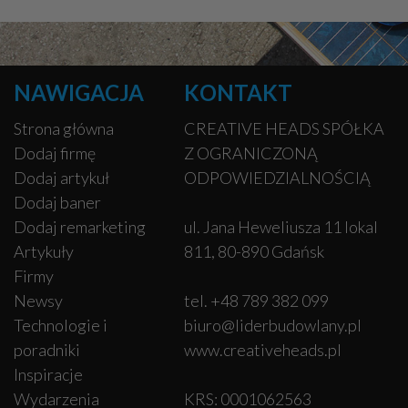
NAWIGACJA
KONTAKT
Strona główna
CREATIVE HEADS SPÓŁKA
Dodaj firmę
Z OGRANICZONĄ
Dodaj artykuł
ODPOWIEDZIALNOŚCIĄ
Dodaj baner
Dodaj remarketing
ul. Jana Heweliusza 11 lokal
Artykuły
811, 80-890 Gdańsk
Firmy
Newsy
tel. +48 789 382 099
Technologie i
biuro@liderbudowlany.pl
poradniki
www.creativeheads.pl
Inspiracje
Wydarzenia
KRS: 0001062563