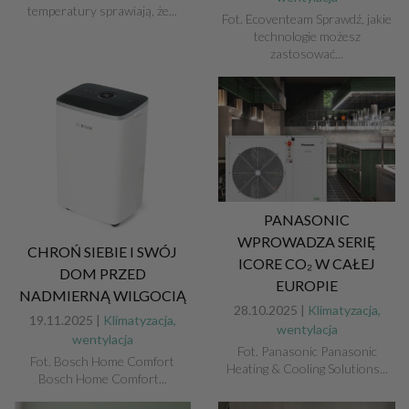
temperatury sprawiają, że...
Fot. Ecoventeam Sprawdź, jakie
technologie możesz
zastosować...
PANASONIC
WPROWADZA SERIĘ
CHROŃ SIEBIE I SWÓJ
ICORE CO₂ W CAŁEJ
DOM PRZED
EUROPIE
NADMIERNĄ WILGOCIĄ
28.10.2025 |
Klimatyzacja,
19.11.2025 |
Klimatyzacja,
wentylacja
wentylacja
Fot. Panasonic Panasonic
Fot. Bosch Home Comfort
Heating & Cooling Solutions...
Bosch Home Comfort...