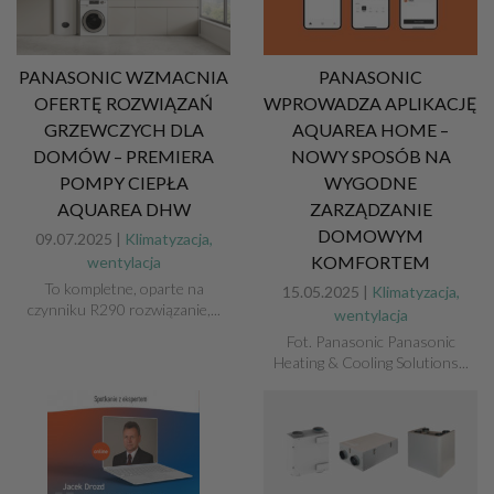
PANASONIC WZMACNIA
PANASONIC
OFERTĘ ROZWIĄZAŃ
WPROWADZA APLIKACJĘ
GRZEWCZYCH DLA
AQUAREA HOME –
DOMÓW – PREMIERA
NOWY SPOSÓB NA
POMPY CIEPŁA
WYGODNE
AQUAREA DHW
ZARZĄDZANIE
DOMOWYM
09.07.2025 |
Klimatyzacja,
KOMFORTEM
wentylacja
To kompletne, oparte na
15.05.2025 |
Klimatyzacja,
czynniku R290 rozwiązanie,...
wentylacja
Fot. Panasonic Panasonic
Heating & Cooling Solutions...