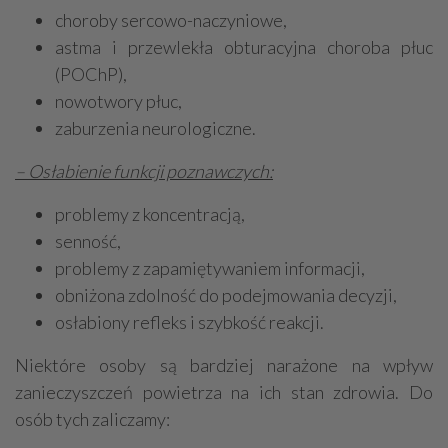
choroby sercowo-naczyniowe,
astma i przewlekła obturacyjna choroba płuc
(POChP),
nowotwory płuc,
zaburzenia neurologiczne.
– Osłabienie funkcji poznawczych:
problemy z koncentracją,
senność,
problemy z zapamiętywaniem informacji,
obniżona zdolność do podejmowania decyzji,
osłabiony refleks i szybkość reakcji.
Niektóre osoby są bardziej narażone na wpływ
zanieczyszczeń powietrza na ich stan zdrowia. Do
osób tych zaliczamy: