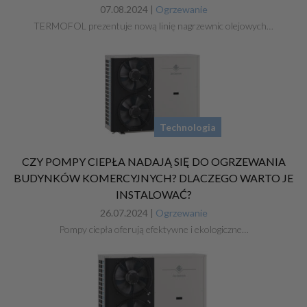
07.08.2024 |
Ogrzewanie
TERMOFOL prezentuje nową linię nagrzewnic olejowych…
Technologia
CZY POMPY CIEPŁA NADAJĄ SIĘ DO OGRZEWANIA
BUDYNKÓW KOMERCYJNYCH? DLACZEGO WARTO JE
INSTALOWAĆ?
26.07.2024 |
Ogrzewanie
Pompy ciepła oferują efektywne i ekologiczne…