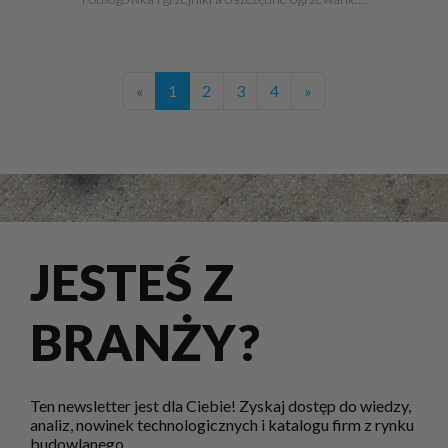
«
1
2
3
4
»
JESTEŚ Z
BRANŻY?
Ten newsletter jest dla Ciebie! Zyskaj dostęp do wiedzy,
analiz, nowinek technologicznych i katalogu firm z rynku
budowlanego.