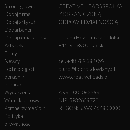
Strona główna
CREATIVE HEADS SPÓŁKA
Dodaj firmę
Z OGRANICZONĄ
Dodaj artykuł
ODPOWIEDZIALNOŚCIĄ
Dodaj baner
Dodaj remarketing
ul. Jana Heweliusza 11 lokal
Artykuły
811, 80-890 Gdańsk
Firmy
Newsy
tel. +48 789 382 099
Technologie i
biuro@liderbudowlany.pl
poradniki
www.creativeheads.pl
Inspiracje
Wydarzenia
KRS: 0001062563
Warunki umowy
NIP: 5932639720
Partnerzy medialni
REGON: 52663464800000
Polityka
prywatności