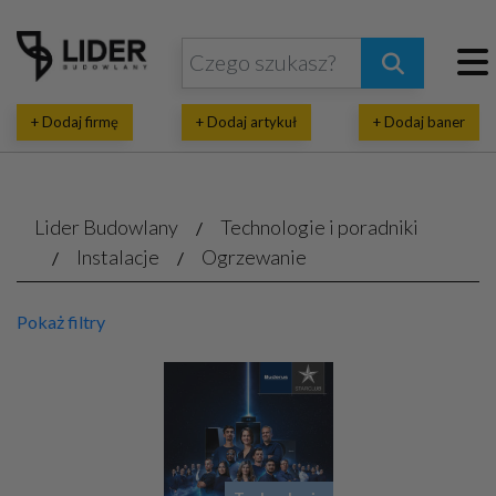
+ Dodaj firmę
+ Dodaj artykuł
+ Dodaj baner
Lider Budowlany
Technologie i poradniki
Instalacje
Ogrzewanie
Pokaż filtry