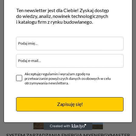
15.10.2024 |
Ogrzewanie
Panasonic Heating & Cooling Solutions z…
Ten newsletter jest dla Ciebie! Zyskaj dostęp
do wiedzy, analiz, nowinek technologicznych
i katalogu firm z rynku budowlanego.
Technologia
POWIETRZNE POMPY CIEPŁA BUDERUS – LOGATHERM
WLW186I AR ORAZ WLW176I AR
Akceptuję regulamin i wyrażam zgodę na
20.08.2024 |
Ogrzewanie
przetwarzanie powyższych danych osobowych w celu
otrzymywania newslettera.
Rodzina przyszłościowych pomp ciepła bazujących na…
Zapisuję się!
Technologia
SYSTEM ZARZĄDZANIA ENERGIĄ MYENERGYMASTER