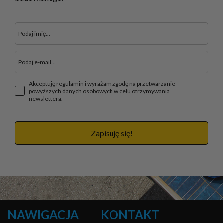
Akceptuję regulamin i wyrażam zgodę na przetwarzanie
powyższych danych osobowych w celu otrzymywania
newslettera.
Zapisuję się!
NAWIGACJA
KONTAKT