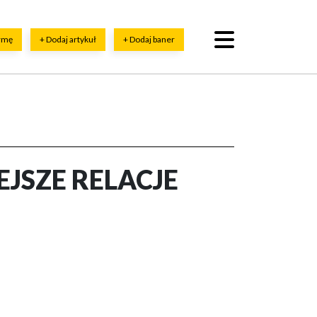
irmę
+ Dodaj artykuł
+ Dodaj baner
EJSZE RELACJE