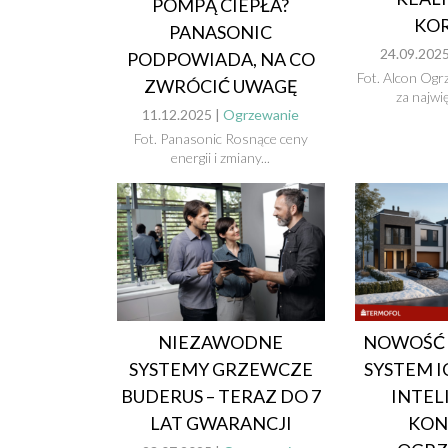
POMPĄ CIEPŁA?
KOR
PANASONIC
24.09.2025
PODPOWIADA, NA CO
Fot. Alcon Og
ZWRÓCIĆ UWAGĘ
za najwię
11.12.2025 |
Ogrzewanie
Fot. Panasonic Rosnące ceny
energii i zmiany...
NIEZAWODNE
NOWOŚĆ 
SYSTEMY GRZEWCZE
SYSTEM I
BUDERUS – TERAZ DO 7
INTEL
LAT GWARANCJI
KON