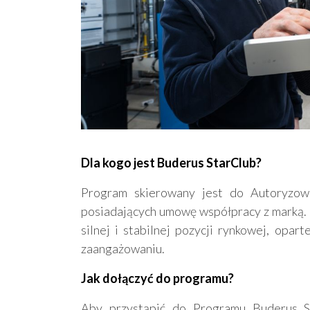
Dla kogo jest Buderus StarClub?
Program skierowany jest do Autoryzow
posiadających umowę współpracy z marką.
silnej i stabilnej pozycji rynkowej, opar
zaangażowaniu.
Jak dołączyć do programu?
Aby przystąpić do Programu Buderus St