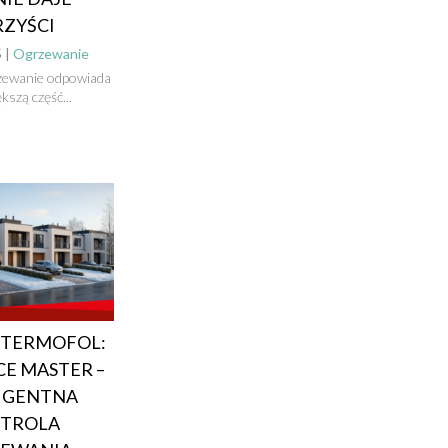
ZYŚCI
 |
Ogrzewanie
rzewanie odpowiada
kszą część...
TERMOFOL:
CE MASTER –
IGENTNA
TROLA