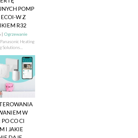
ERTĘ
JNYCH POMP
 ECOI-W Z
KIEM R32
 |
Ogrzewanie
 Panasonic Heating
 Solutions...
STEROWANIA
WANIEM W
 PO CO CI
M I JAKIE
IE DAJE