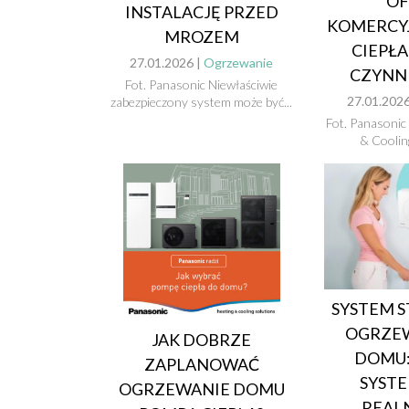
OF
INSTALACJĘ PRZED
KOMERCY
MROZEM
CIEPŁA
27.01.2026 |
Ogrzewanie
CZYNNI
Fot. Panasonic Niewłaściwie
27.01.2026
zabezpieczony system może być...
Fot. Panasonic
& Cooling
SYSTEM 
OGRZE
JAK DOBRZE
DOMU:
ZAPLANOWAĆ
SYSTE
OGRZEWANIE DOMU
REALN