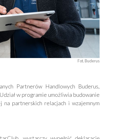
Fot. Buderus
anych Partnerów Handlowych Buderus,
 Udział w programie umożliwia budowanie
tej na partnerskich relacjach i wzajemnym
arClub, wystarczy wypełnić deklarację