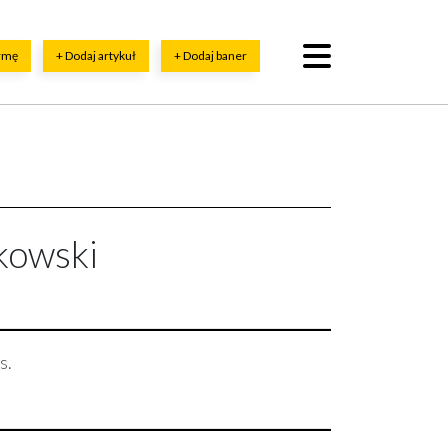
irmę
+ Dodaj artykuł
+ Dodaj baner
kowski
s.