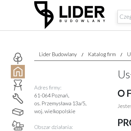
Lider Budowlany
Katalog firm
U
Us
Adres firmy:
O 
61-064 Poznań,
os. Przemysława 13a/5,
Jesteś
woj. wielkopolskie
PR
Obszar działania: