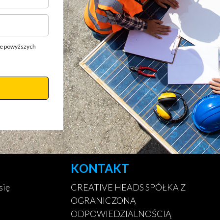
ie powyższych
KONTAKT
się
CREATIVE HEADS SPÓŁKA Z
OGRANICZONĄ
ODPOWIEDZIALNOŚCIĄ