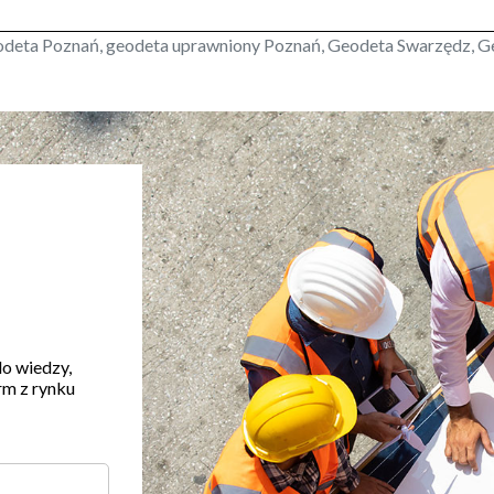
odeta Poznań, geodeta uprawniony Poznań, Geodeta Swarzędz, G
do wiedzy,
rm z rynku