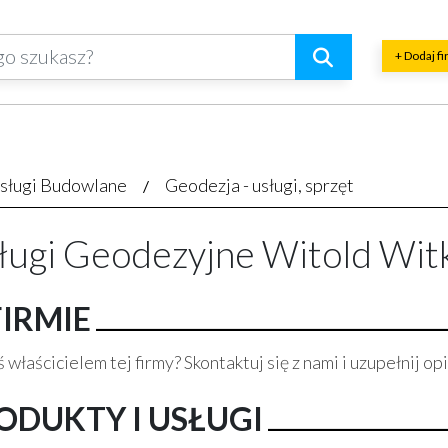
+ Dodaj f
sługi Budowlane
Geodezja - usługi, sprzęt
ługi Geodezyjne Witold Wit
FIRMIE
 właścicielem tej firmy? Skontaktuj się z nami i uzupełnij opi
ODUKTY I USŁUGI