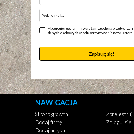
Akceptuję regulamin i wyrażam zgodę na przetwarzan
danych osobowych w celu otrzymywania newslettera.
Zapisuję się!
NAWIGACJA
Strona główna
Zarejestruj 
Dodaj firmę
Zaloguj się
Dodaj artykuł