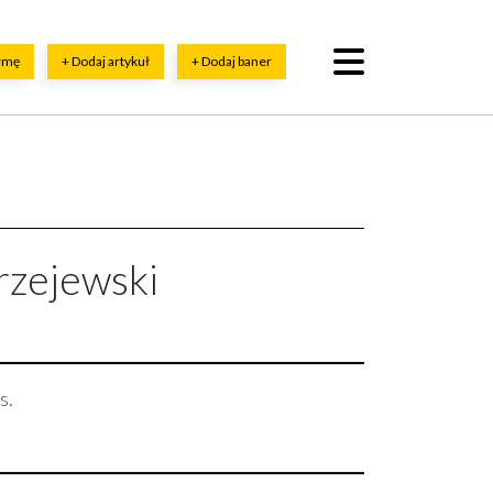
irmę
+ Dodaj artykuł
+ Dodaj baner
zejewski
s.