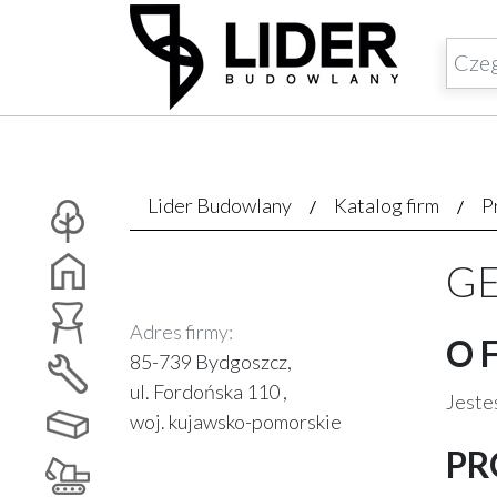
Lider Budowlany
Katalog firm
P
GE
Adres firmy:
O 
85-739 Bydgoszcz,
ul. Fordońska 110 ,
Jesteś
woj. kujawsko-pomorskie
PR