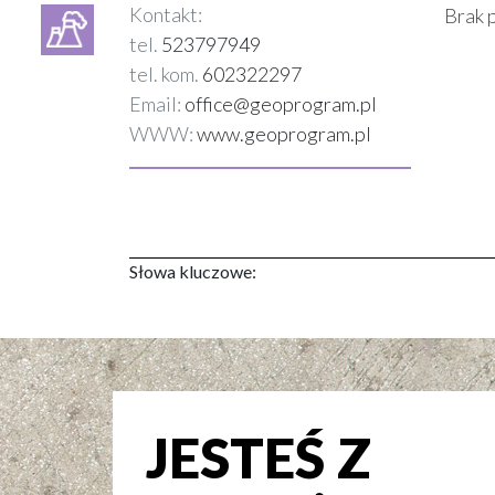
Kontakt:
Brak 
tel.
523797949
tel. kom.
602322297
Email:
office@geoprogram.pl
WWW:
www.geoprogram.pl
Słowa kluczowe:
JESTEŚ Z