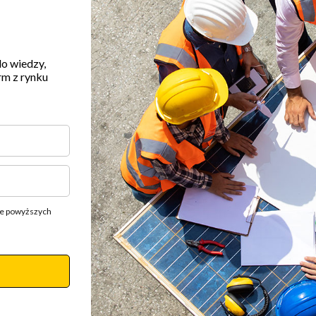
do wiedzy,
rm z rynku
ie powyższych