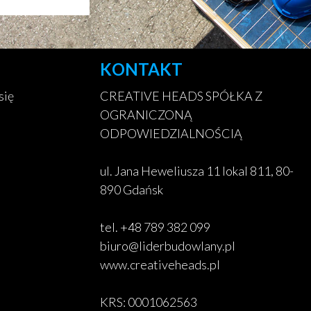
KONTAKT
się
CREATIVE HEADS SPÓŁKA Z
OGRANICZONĄ
ODPOWIEDZIALNOŚCIĄ
ul. Jana Heweliusza 11 lokal 811, 80-
890 Gdańsk
tel. +48 789 382 099
biuro@liderbudowlany.pl
www.creativeheads.pl
KRS: 0001062563