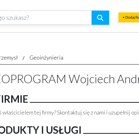
+ Dodaj f
rzemysł
Geoinżynieria
OPROGRAM Wojciech Andr
FIRMIE
 właścicielem tej firmy? Skontaktuj się z nami i uzupełnij opi
ODUKTY I USŁUGI