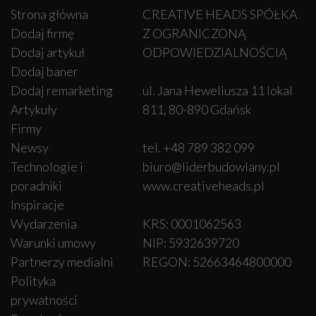
Strona główna
CREATIVE HEADS SPÓŁKA
Dodaj firmę
Z OGRANICZONĄ
Dodaj artykuł
ODPOWIEDZIALNOŚCIĄ
Dodaj baner
Dodaj remarketing
ul. Jana Heweliusza 11 lokal
Artykuły
811, 80-890 Gdańsk
Firmy
Newsy
tel. +48 789 382 099
Technologie i
biuro@liderbudowlany.pl
poradniki
www.creativeheads.pl
Inspiracje
Wydarzenia
KRS: 0001062563
Warunki umowy
NIP: 5932639720
Partnerzy medialni
REGON: 52663464800000
Polityka
prywatności