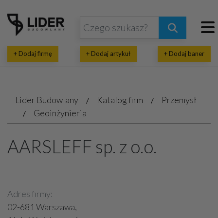
+ Dodaj firmę
+ Dodaj artykuł
+ Dodaj baner
Lider Budowlany
Katalog firm
Przemysł
Geoinżynieria
AARSLEFF sp. z o.o.
Adres firmy:
02-681 Warszawa,