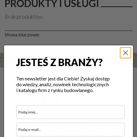
PRODUKTY I USŁUGI
Brak produktów.
Słowa kluczowe:
JESTEŚ Z BRANŻY?
Ten newsletter jest dla Ciebie! Zyskaj dostęp
JESTEŚ Z
do wiedzy, analiz, nowinek technologicznych
i katalogu firm z rynku budowlanego.
BRANŻY?
Ten newsletter jest dla Ciebie! Zyskaj dostęp do wiedzy,
analiz, nowinek technologicznych i katalogu firm z rynku
budowlanego.