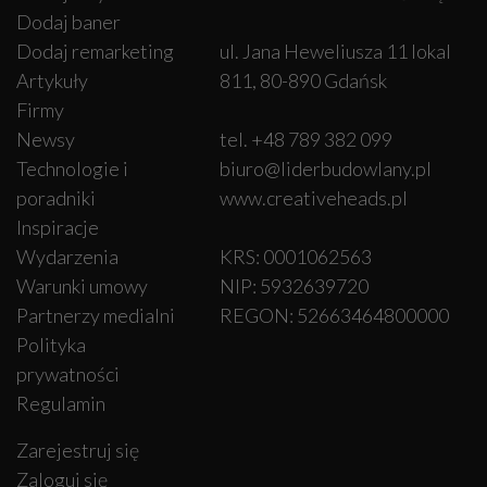
Dodaj baner
Dodaj remarketing
ul. Jana Heweliusza 11 lokal
Artykuły
811, 80-890 Gdańsk
Firmy
Newsy
tel. +48 789 382 099
Technologie i
biuro@liderbudowlany.pl
poradniki
www.creativeheads.pl
Inspiracje
Wydarzenia
KRS: 0001062563
Warunki umowy
NIP: 5932639720
Partnerzy medialni
REGON: 52663464800000
Polityka
prywatności
Regulamin
Zarejestruj się
Zaloguj się