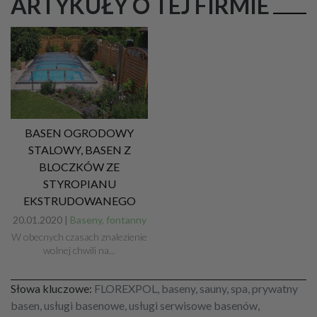
ARTYKUŁY O TEJ FIRMIE
BASEN OGRODOWY
STALOWY, BASEN Z
BLOCZKÓW ZE
STYROPIANU
EKSTRUDOWANEGO
20.01.2020 |
Baseny, fontanny
W obecnych czasach znalezienie
wolnej chwili na...
Słowa kluczowe:
FLOREXPOL, baseny, sauny, spa, prywatny
basen, usługi basenowe, usługi serwisowe basenów,