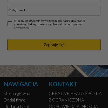
Akceptuję regulamin i wyrażam zgodę na przetwarzanie
powyższych danych osobowych w celu otrzymywania
newslettera.
Zapisuję się!
NAWIGACJA
KONTAKT
Strona główna
CREATIVE HEADS SPÓŁKA
Dodaj firmę
Z OGRANICZONĄ
Dodaj artykuł
ODPOWIEDZIALNOŚCIĄ