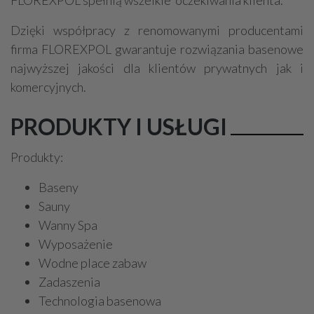
FLOREXPOL spełnią wszelkie oczekiwania klienta.
Dzięki współpracy z renomowanymi producentami
firma FLOREXPOL gwarantuje rozwiązania basenowe
najwyższej jakości dla klientów prywatnych jak i
komercyjnych.
PRODUKTY I USŁUGI
Produkty:
Baseny
Sauny
Wanny Spa
Wyposażenie
Wodne place zabaw
Zadaszenia
Technologia basenowa