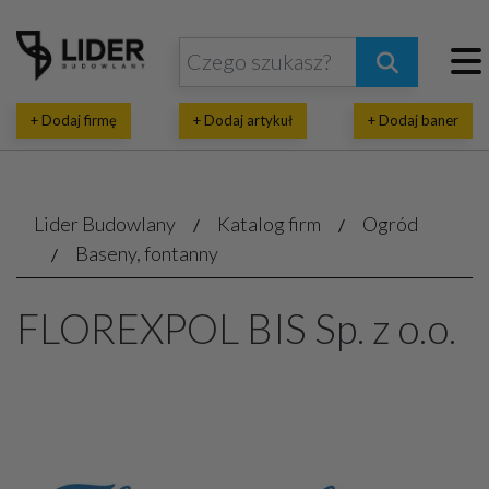
+ Dodaj firmę
+ Dodaj artykuł
+ Dodaj baner
Lider Budowlany
Katalog firm
Ogród
Baseny, fontanny
FLOREXPOL BIS Sp. z o.o.