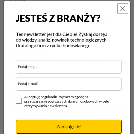
śląskie
tel. 324111213, www.helipolska.pl
JESTEŚ Z BRANŻY?
Kategoria:
Maszyny I Sprzęt
| Branża:
Wózki
widłowe
Ten newsletter jest dla Ciebie! Zyskaj dostęp
do wiedzy, analiz, nowinek technologicznych
i katalogu firm z rynku budowlanego.
HUBTEX POLSKA
31-752 Kraków, ul. Mrozowa 20A / bud. B , woj.
małopolskie
tel. 500171651, www.hubtex.com
Kategoria:
Maszyny I Sprzęt
| Branża:
Wózki
widłowe
Akceptuję regulamin i wyrażam zgodę na
przetwarzanie powyższych danych osobowych w celu
otrzymywania newslettera.
Kontimex
Zapisuję się!
02-495 Warszawa , ul. Zagłoby 23/88, woj.