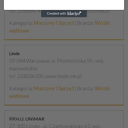
mazowieckie
tel. 226684743, 502583278, www.kontimex.pl
Kategoria:
Maszyny I Sprzęt
| Branża:
Wózki
widłowe
Linde
03-044 Warszawa, ul. Płochocińska 59 , woj.
mazowieckie
tel. 224206100, www.linde-mh.pl
Kategoria:
Maszyny I Sprzęt
| Branża:
Wózki
widłowe
P.P.H.U. UNIMAR
27-300 Lipsko , ul. Czachowskiego 63, woj.