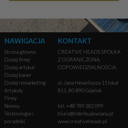
NAWIGACJA
KONTAKT
Strona główna
CREATIVE HEADS SPÓŁKA
Dodaj firmę
Z OGRANICZONĄ
Dodaj artykuł
ODPOWIEDZIALNOŚCIĄ
Dodaj baner
Dodaj remarketing
ul. Jana Heweliusza 11 lokal
Artykuły
811, 80-890 Gdańsk
Firmy
Newsy
tel. +48 789 382 099
Technologie i
biuro@liderbudowlany.pl
poradniki
www.creativeheads.pl