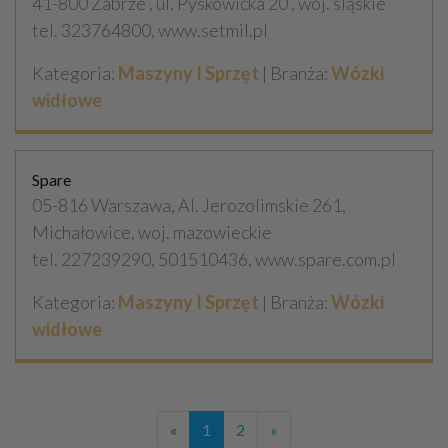
41-800 Zabrze , ul. Pyskowicka 20 , woj. śląskie
tel. 323764800, www.setmil.pl
Kategoria:
Maszyny I Sprzęt
| Branża:
Wózki
widłowe
Spare
05-816 Warszawa, Al. Jerozolimskie 261,
Michałowice, woj. mazowieckie
tel. 227239290, 501510436, www.spare.com.pl
Kategoria:
Maszyny I Sprzęt
| Branża:
Wózki
widłowe
«
1
2
»