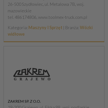
26-500 Szydłowiec, ul. Metalowa 7B, woj.
mazowieckie
tel. 486174806, www.toolmex-truck.com.pl
Kategoria:
Maszyny I Sprzęt
| Branża:
Wózki
widłowe
ZAKREM SP. Z O.O.
19-200 Grajewo, ul. Ełcka 98 , woj. podlaskie