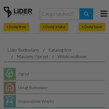
+ Dodaj firmę
+ Dodaj artykuł
+ Dodaj baner
Lider Budowlany
Katalog firm
Maszyny I Sprzęt
Wózki widłowe
Ogród
Usługi Budowlane
Wyposażenie Wnętrz