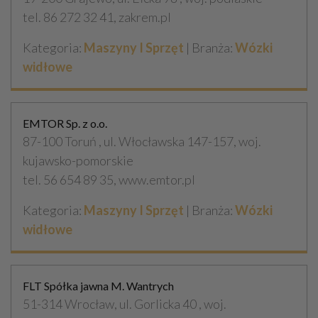
tel. 86 272 32 41, zakrem.pl
Kategoria:
Maszyny I Sprzęt
| Branża:
Wózki
widłowe
EMTOR Sp. z o.o.
87-100 Toruń , ul. Włocławska 147-157, woj.
kujawsko-pomorskie
tel. 56 654 89 35, www.emtor.pl
Kategoria:
Maszyny I Sprzęt
| Branża:
Wózki
widłowe
FLT Spółka jawna M. Wantrych
51-314 Wrocław, ul. Gorlicka 40 , woj.