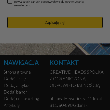
powyższych danych osobowych w celu otrzymywania
newslettera.
Zapisuję się!
NAWIGACJA
KONTAKT
Strona główna
CREATIVE HEADS SPÓŁKA
Dodaj firmę
Z OGRANICZONĄ
Dodaj artykuł
ODPOWIEDZIALNOŚCIĄ
Dodaj baner
Dodaj remarketing
ul. Jana Heweliusza 11 lokal
Artykuły
811, 80-890 Gdańsk