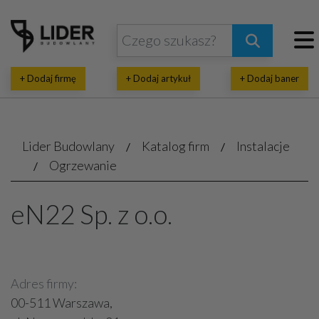
+ Dodaj firmę
+ Dodaj artykuł
+ Dodaj baner
Lider Budowlany
Katalog firm
Instalacje
Ogrzewanie
eN22 Sp. z o.o.
Adres firmy:
00-511 Warszawa,