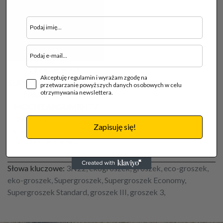
EKOGROSZEK
Akceptuję regulamin i wyrażam zgodę na
SUPERGROSZEK – OPINIE
przetwarzanie powyższych danych osobowych w celu
otrzymywania newslettera.
I PARAMETRY TO
MOCNE ARGUMENTY
26.03.2021 |
Ogrzewanie
Zapisuję się!
Paliwa stałe to wciąż najtańsze
źródło energii...
Słowa kluczowe:
3N22, ekogroszek, groszek, eco-groszek,
eko-groszek, Supergroszek, Supergroszek Economy,
Supergroszek Standard, groszek III, groszek 3,