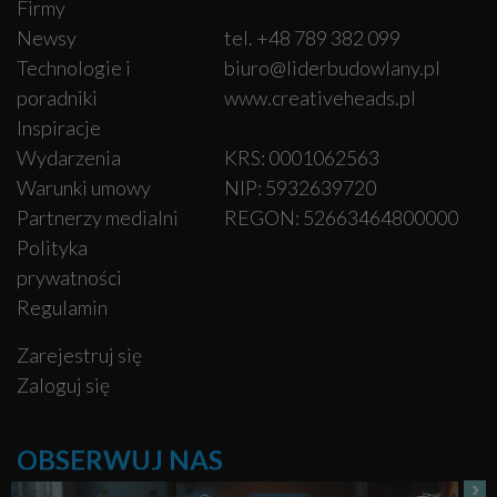
Firmy
Newsy
tel. +48 789 382 099
Technologie i
biuro@liderbudowlany.pl
poradniki
www.creativeheads.pl
Inspiracje
Wydarzenia
KRS: 0001062563
Warunki umowy
NIP: 5932639720
Partnerzy medialni
REGON: 52663464800000
Polityka
prywatności
Regulamin
Zarejestruj się
Zaloguj się
OBSERWUJ NAS