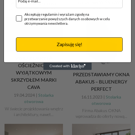
produktowa WIŚNIOWSKI
W aranżacji wnętrz każdy
poszerza...
centymetr przestrzeni ma...
Akceptuję regulamin i wyrażam zgodę na
przetwarzanie powyższych danych osobowych w celu
otrzymywania newslettera.
Zapisuję się!
VISIO Z UKRYTĄ
OŚCIEŻNICĄ I
WYJĄTKOWYM
PRZEDSTAWIAMY OKNA
SKRZYDŁEM MARKI
ABAKUS – BLUENERGY
CAVA
PERFECT
19.04.2024 |
Stolarka
16.11.2023 |
Stolarka
otworowa
otworowa
W świecie projektowania wnętrz
Firma Abakus OKNA
i architektury, nawet...
wprowadza do oferty nową...