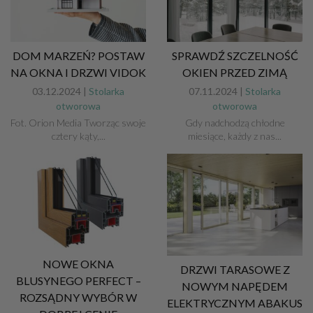
DOM MARZEŃ? POSTAW
SPRAWDŹ SZCZELNOŚĆ
NA OKNA I DRZWI VIDOK
OKIEN PRZED ZIMĄ
03.12.2024 |
Stolarka
07.11.2024 |
Stolarka
otworowa
otworowa
Fot. Orion Media Tworząc swoje
Gdy nadchodzą chłodne
cztery kąty,...
miesiące, każdy z nas...
NOWE OKNA
DRZWI TARASOWE Z
BLUSYNEGO PERFECT –
NOWYM NAPĘDEM
ROZSĄDNY WYBÓR W
ELEKTRYCZNYM ABAKUS