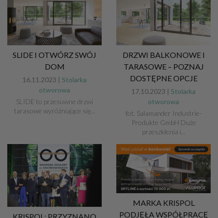
SLIDE I OTWÓRZ SWÓJ
DRZWI BALKONOWE I
DOM
TARASOWE – POZNAJ
DOSTĘPNE OPCJE
16.11.2023 |
Stolarka
otworowa
17.10.2023 |
Stolarka
SLIDE to przesuwne drzwi
otworowa
tarasowe wyróżniające się...
fot. Salamander Industrie-
Produkte GmbH Duże
przeszklenia i...
MARKA KRISPOL
PODJĘŁA WSPÓŁPRACĘ
KRISPOL: PRZYZNANO