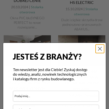
DOBREJ CENIE
HS ELECTRIC
20.10.2024 |
Stolarka
15.10.2024 |
Stolarka
otworowa
otworowa
Okna PVC bluSYNEGO
Duże i ciężkie skrzydła drzwi
PERFECT to nowe
podnoszono-przesuwnych
rozwiązanie...
ABAKUS...
JESTEŚ Z BRANŻY?
Ten newsletter jest dla Ciebie! Zyskaj dostęp
DRZWI CAVA W KASECIE
NOBE – SOLIDNA
do wiedzy, analiz, nowinek technologicznych
MARKI GUSTAVSON –
KONSTRUKCJA W
i katalogu firm z rynku budowlanego.
OSZCZĘDNOŚĆ MIEJSCA
EKONOMICZNYM
W NOWOCZESNYM
WYDANIU
STYLU
07.06.2024 |
Stolarka
otworowa
16.09.2024 |
Stolarka
otworowa
Z początkiem czerwca oferta