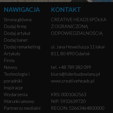
NAWIGACJA
KONTAKT
Strona główna
CREATIVE HEADS SPÓŁKA
Dodaj firmę
Z OGRANICZONĄ
Dodaj artykuł
ODPOWIEDZIALNOŚCIĄ
Dodaj baner
Dodaj remarketing
ul. Jana Heweliusza 11 lokal
Artykuły
811, 80-890 Gdańsk
Firmy
Newsy
tel. +48 789 382 099
Technologie i
biuro@liderbudowlany.pl
poradniki
www.creativeheads.pl
Inspiracje
Wydarzenia
KRS: 0001062563
Warunki umowy
NIP: 5932639720
Partnerzy medialni
REGON: 52663464800000