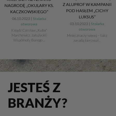
Z ALUPROF W KAMPANII
NAGRODĘ „OKULARY KS.
POD HASŁEM „CICHY
KACZKOWSKIEGO”
LUKSUS”
06.10.2023 |
Stolarka
03.10.2023 |
Stolarka
otworowa
otworowa
Ksiądz Czesław „Kuba”
Marchewicz, założyciel
Mniej znaczy więcej – taką
Wspólnoty Burego...
zasadą kierował...
JESTEŚ Z
BRANŻY?