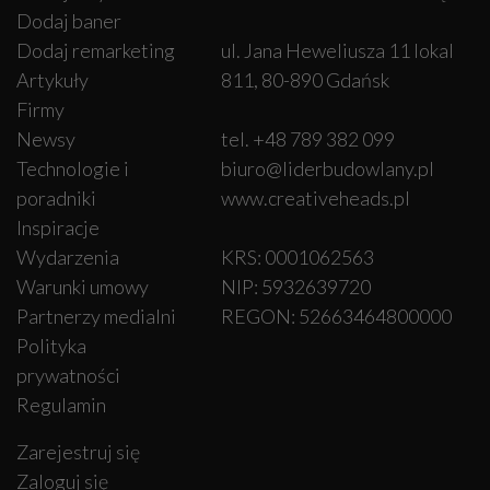
Dodaj baner
Dodaj remarketing
ul. Jana Heweliusza 11 lokal
Artykuły
811, 80-890 Gdańsk
Firmy
Newsy
tel. +48 789 382 099
Technologie i
biuro@liderbudowlany.pl
poradniki
www.creativeheads.pl
Inspiracje
Wydarzenia
KRS: 0001062563
Warunki umowy
NIP: 5932639720
Partnerzy medialni
REGON: 52663464800000
Polityka
prywatności
Regulamin
Zarejestruj się
Zaloguj się