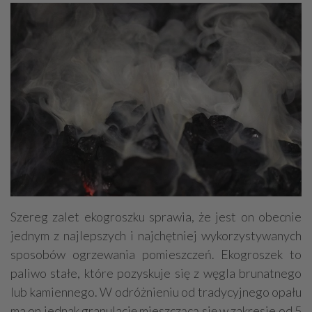
Szereg zalet ekogroszku sprawia, że jest on obecnie
jednym z najlepszych i najchętniej wykorzystywanych
sposobów ogrzewania pomieszczeń. Ekogroszek to
paliwo stałe, które pozyskuje się z węgla brunatnego
lub kamiennego. W odróżnieniu od tradycyjnego opału
ma on jednak granulację mieszczącą się w zakresie od 5