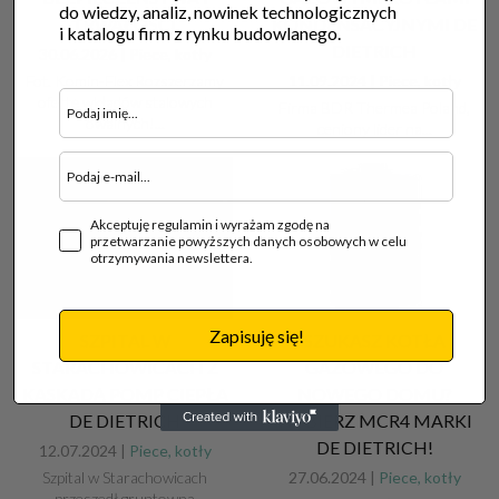
do wiedzy, analiz, nowinek technologicznych
KONDENSACYJNYMI DE
TRWAŁOŚCI.
i katalogu firm z rynku budowlanego.
DIETRICH
30.06.2026 |
Piece, kotły
11.09.2024 |
Piece, kotły
Fot. Komin-Flex Rozszerzamy
ofertę wkładów stalowych
Firma BDR Thermea Poland,
owalnych!...
ceniony lider na...
Akceptuję regulamin i wyrażam zgodę na
przetwarzanie powyższych danych osobowych w celu
otrzymywania newslettera.
Zapisuję się!
SZPITAL W
SZUKASZ KOTŁA
STARACHOWICACH Z
GAZOWEGO DO
KASKADĄ POMP CIEPŁA
NOWEGO DOMU?
DE DIETRICH
WYBIERZ MCR4 MARKI
DE DIETRICH!
12.07.2024 |
Piece, kotły
Szpital w Starachowicach
27.06.2024 |
Piece, kotły
przeszedł gruntowną