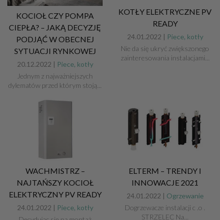
KOTŁY ELEKTRYCZNE PV
KOCIOŁ CZY POMPA
READY
CIEPŁA? – JAKĄ DECYZJĘ
24.01.2022 |
Piece, kotły
PODJĄĆ W OBECNEJ
Nie da się ukryć zwiększonego
SYTUACJI RYNKOWEJ
zainteresowania instalacjami...
20.12.2022 |
Piece, kotły
Jednym z najważniejszych
dylematów przed którym stoją...
WACHMISTRZ –
ELTERM – TRENDY I
NAJTAŃSZY KOCIOŁ
INNOWACJE 2021
ELEKTRYCZNY PV READY
24.01.2022 |
Ogrzewanie
24.01.2022 |
Piece, kotły
Dogrzewacze instalacji c .o .
STRZELEC Na...
Decydując się na montaż