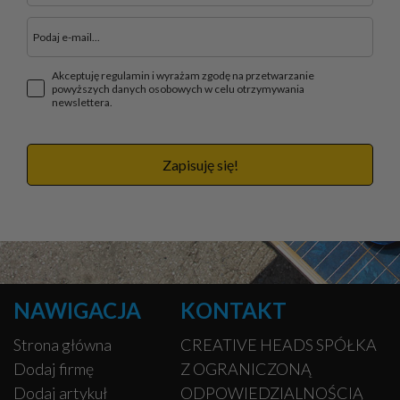
Akceptuję regulamin i wyrażam zgodę na przetwarzanie
powyższych danych osobowych w celu otrzymywania
newslettera.
Zapisuję się!
NAWIGACJA
KONTAKT
Strona główna
CREATIVE HEADS SPÓŁKA
Dodaj firmę
Z OGRANICZONĄ
Dodaj artykuł
ODPOWIEDZIALNOŚCIĄ