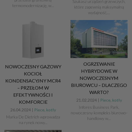
Szukasz urządzeń grzewczych,
termomodernizację, w...
które zapewnią maksymalną
wydajność,...
OGRZEWANIE
NOWOCZESNY GAZOWY
HYBRYDOWE W
KOCIOŁ
NOWOCZESNYM
KONDENSACYJNY MCR4
BIUROWCU – DLACZEGO
– PRZEŁOM W
WARTO?
EFEKTYWNOŚCI I
21.02.2024 |
Piece, kotły
KOMFORCIE
Infores Business Park,
26.04.2024 |
Piece, kotły
nowoczesny kompleks biurowo-
Marka De Dietrich wprowadza
handlowy w...
na rynek nowy...