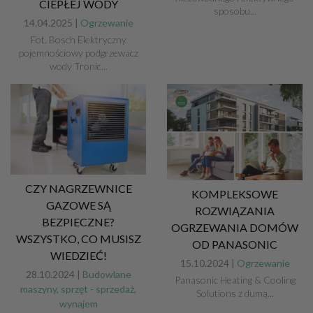
CIEPŁEJ WODY
sposobu...
14.04.2025 |
Ogrzewanie
Fot. Bosch Elektryczny
pojemnościowy podgrzewacz
wody Tronic...
CZY NAGRZEWNICE
KOMPLEKSOWE
GAZOWE SĄ
ROZWIĄZANIA
BEZPIECZNE?
OGRZEWANIA DOMÓW
WSZYSTKO, CO MUSISZ
OD PANASONIC
WIEDZIEĆ!
15.10.2024 |
Ogrzewanie
28.10.2024 |
Budowlane
Panasonic Heating & Cooling
maszyny, sprzęt - sprzedaż,
Solutions z dumą...
wynajem