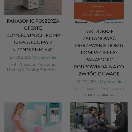
PANASONIC POSZERZA
OFERTĘ
JAK DOBRZE
KOMERCYJNYCH POMP
ZAPLANOWAĆ
CIEPŁA ECOI-W Z
OGRZEWANIE DOMU
CZYNNIKIEM R32
POMPĄ CIEPŁA?
27.01.2026 |
Ogrzewanie
PANASONIC
Fot. Panasonic Panasonic
PODPOWIADA, NA CO
Heating & Cooling Solutions...
ZWRÓCIĆ UWAGĘ
11.12.2025 |
Ogrzewanie
Fot. Panasonic Rosnące ceny
energii i zmiany...