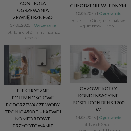
KONTROLA
CHŁODZENIE W JEDNYM
OGRZEWANIA
10.06.2025 |
Ogrzewanie
ZEWNĘTRZNEGO
Fot. Purmo Grzejniki kanałowe
17.06.2025 |
Ogrzewanie
Aquilo firmy Purmo...
Fot. Termofol Zima nie musi już
oznaczać...
GAZOWE KOTŁY
ELEKTRYCZNE
KONDENSACYJNE
POJEMNOŚCIOWE
BOSCH CONDENS 1200
PODGRZEWACZE WODY
W
TRONIC 4500 T – ŁATWE I
14.03.2025 |
Ogrzewanie
KOMFORTOWE
Fot. Bosch Szukasz
PRZYGOTOWANIE
niezawodnego i efektywnego