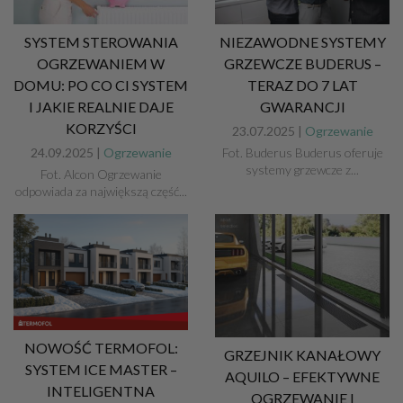
SYSTEM STEROWANIA
NIEZAWODNE SYSTEMY
OGRZEWANIEM W
GRZEWCZE BUDERUS –
DOMU: PO CO CI SYSTEM
TERAZ DO 7 LAT
I JAKIE REALNIE DAJE
GWARANCJI
KORZYŚCI
23.07.2025 |
Ogrzewanie
24.09.2025 |
Ogrzewanie
Fot. Buderus Buderus oferuje
systemy grzewcze z...
Fot. Alcon Ogrzewanie
odpowiada za największą część...
NOWOŚĆ TERMOFOL:
GRZEJNIK KANAŁOWY
SYSTEM ICE MASTER –
AQUILO – EFEKTYWNE
INTELIGENTNA
OGRZEWANIE I