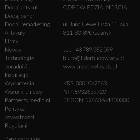
Dodaj artykuł
ODPOWIEDZIALNOŚCIĄ
Dodaj baner
Dodaj remarketing
ul. Jana Heweliusza 11 lokal
Artykuły
811, 80-890 Gdańsk
Firmy
Newsy
tel. +48 789 382 099
Technologie i
biuro@liderbudowlany.pl
poradniki
www.creativeheads.pl
Inspiracje
Wydarzenia
KRS: 0001062563
Warunki umowy
NIP: 5932639720
Partnerzy medialni
REGON: 52663464800000
Polityka
prywatności
Regulamin
Zarejestruj się