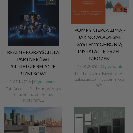
POMPY CIEPŁA ZIMĄ –
JAK NOWOCZESNE
SYSTEMY CHRONIĄ
INSTALACJĘ PRZED
REALNE KORZYŚCI DLA
MROZEM
PARTNERÓW I
SILNIEJSZE RELACJE
27.01.2026 |
Ogrzewanie
BIZNESOWE
Fot. Panasonic Niewłaściwie
zabezpieczony system może
27.01.2026 |
Ogrzewanie
być...
Fot. Buderus Buderus, wiodący
producent nowoczesnych
systemów...