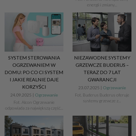
energii i zmiany...
SYSTEM STEROWANIA
NIEZAWODNE SYSTEMY
OGRZEWANIEM W
GRZEWCZE BUDERUS –
DOMU: PO CO CI SYSTEM
TERAZ DO 7 LAT
I JAKIE REALNIE DAJE
GWARANCJI
KORZYŚCI
23.07.2025 |
Ogrzewanie
24.09.2025 |
Ogrzewanie
Fot. Buderus Buderus oferuje
systemy grzewcze z...
Fot. Alcon Ogrzewanie
odpowiada za największą część...