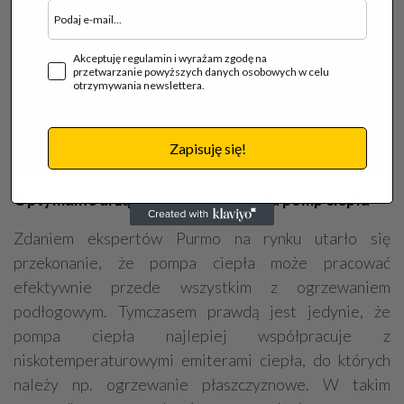
Akceptuję regulamin i wyrażam zgodę na
przetwarzanie powyższych danych osobowych w celu
otrzymywania newslettera.
Zapisuję się!
Optymalne urządzenia grzewcze dla pomp ciepła
Zdaniem ekspertów Purmo na rynku utarło się
przekonanie, że pompa ciepła może pracować
efektywnie przede wszystkim z ogrzewaniem
podłogowym. Tymczasem prawdą jest jedynie, że
pompa ciepła najlepiej współpracuje z
niskotemperaturowymi emiterami ciepła, do których
należy np. ogrzewanie płaszczyznowe. W takim