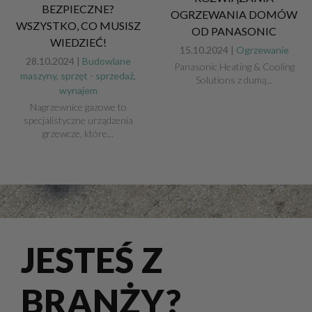
BEZPIECZNE?
OGRZEWANIA DOMÓW
WSZYSTKO, CO MUSISZ
OD PANASONIC
WIEDZIEĆ!
15.10.2024 |
Ogrzewanie
28.10.2024 |
Budowlane
Panasonic Heating & Cooling
maszyny, sprzęt - sprzedaż,
Solutions z dumą...
wynajem
Nagrzewnice gazowe to
specjalistyczne urządzenia
grzewcze, które...
JESTEŚ Z
BRANŻY?