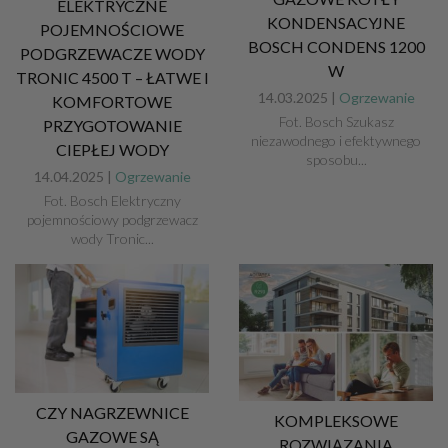
ELEKTRYCZNE
KONDENSACYJNE
POJEMNOŚCIOWE
BOSCH CONDENS 1200
PODGRZEWACZE WODY
W
TRONIC 4500 T – ŁATWE I
14.03.2025 |
Ogrzewanie
KOMFORTOWE
Fot. Bosch Szukasz
PRZYGOTOWANIE
niezawodnego i efektywnego
CIEPŁEJ WODY
sposobu...
14.04.2025 |
Ogrzewanie
Fot. Bosch Elektryczny
pojemnościowy podgrzewacz
wody Tronic...
CZY NAGRZEWNICE
KOMPLEKSOWE
GAZOWE SĄ
ROZWIĄZANIA