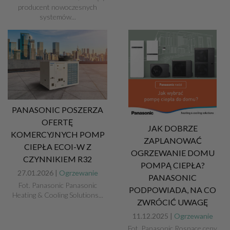
producent nowoczesnych
systemów...
PANASONIC POSZERZA
OFERTĘ
JAK DOBRZE
KOMERCYJNYCH POMP
ZAPLANOWAĆ
CIEPŁA ECOI-W Z
OGRZEWANIE DOMU
CZYNNIKIEM R32
POMPĄ CIEPŁA?
27.01.2026 |
Ogrzewanie
PANASONIC
Fot. Panasonic Panasonic
PODPOWIADA, NA CO
Heating & Cooling Solutions...
ZWRÓCIĆ UWAGĘ
11.12.2025 |
Ogrzewanie
Fot. Panasonic Rosnące ceny