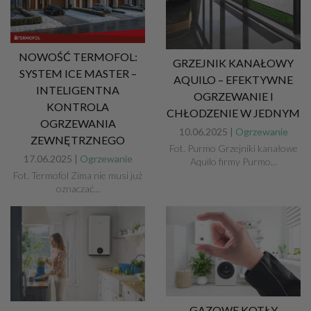
NOWOŚĆ TERMOFOL:
GRZEJNIK KANAŁOWY
SYSTEM ICE MASTER –
AQUILO – EFEKTYWNE
INTELIGENTNA
OGRZEWANIE I
KONTROLA
CHŁODZENIE W JEDNYM
OGRZEWANIA
10.06.2025 |
Ogrzewanie
ZEWNĘTRZNEGO
Fot. Purmo Grzejniki kanałowe
17.06.2025 |
Ogrzewanie
Aquilo firmy Purmo...
Fot. Termofol Zima nie musi już
oznaczać...
GAZOWE KOTŁY