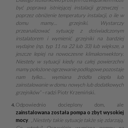
być poprawa istniejącej instalacji grzewczej –
poprzez obniżenie temperatury instalacji, o ile w
domu mamy… grzejniki. Wystarczy
przeanalizować sytuację z doświadczonym
instalatorem i wymienić grzejniki na bardziej
wydajne (np. typ 11 na 22 lub 33) lub większe, a
jeszcze lepiej na nowoczesne klimakonwektory.
Niestety w sytuacji kiedy na całej powierzchni
mamy położone ogrzewanie podłogowe pozostaje
nam tylko… wymiana źródła ciepła lub
zainstalowanie w domu nowych lub dodatkowych
grzejników” –
radzi Piotr Krzemiński.
Odpowiednio docieplony dom, ale
zainstalowana została pompa o zbyt wysokiej
mocy
.
„Niestety takie sytuacje także się zdarzają.
Co wtedy? Oczywiście wymiana pompy na