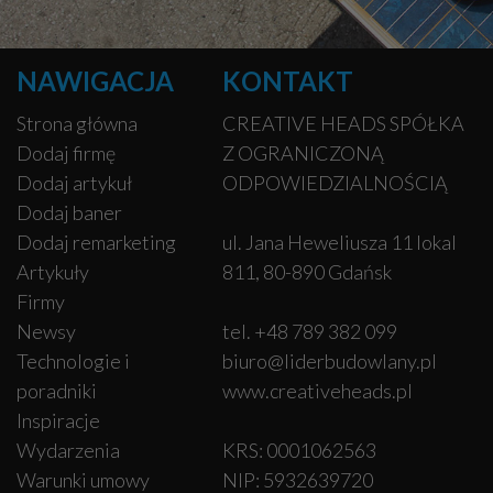
NAWIGACJA
KONTAKT
Strona główna
CREATIVE HEADS SPÓŁKA
Dodaj firmę
Z OGRANICZONĄ
Dodaj artykuł
ODPOWIEDZIALNOŚCIĄ
Dodaj baner
Dodaj remarketing
ul. Jana Heweliusza 11 lokal
Artykuły
811, 80-890 Gdańsk
Firmy
Newsy
tel. +48 789 382 099
Technologie i
biuro@liderbudowlany.pl
poradniki
www.creativeheads.pl
Inspiracje
Wydarzenia
KRS: 0001062563
Warunki umowy
NIP: 5932639720