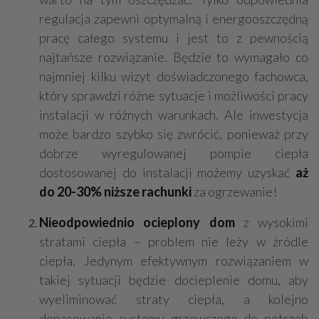
regulacja zapewni optymalną i energooszczędną
pracę całego systemu i jest to z pewnością
najtańsze rozwiązanie. Będzie to wymagało co
najmniej kilku wizyt doświadczonego fachowca,
który sprawdzi różne sytuacje i możliwości pracy
instalacji w różnych warunkach. Ale inwestycja
może bardzo szybko się zwrócić, ponieważ przy
dobrze wyregulowanej pompie ciepła
dostosowanej do instalacji możemy uzyskać
aż
do 20-30% niższe rachunki
za ogrzewanie!
Nieodpowiednio ocieplony dom
z wysokimi
stratami ciepła – problem nie leży w źródle
ciepła. Jedynym efektywnym rozwiązaniem w
takiej sytuacji będzie docieplenie domu, aby
wyeliminować straty ciepła, a kolejno
dopasowanie systemu grzewczego do potrzeb