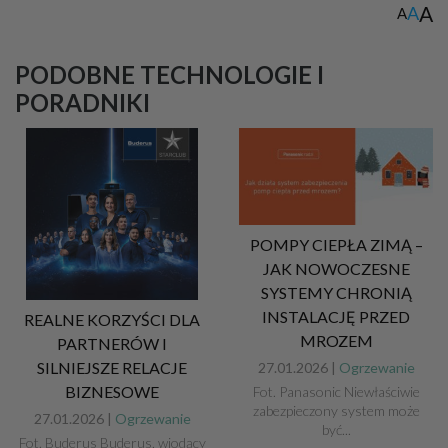
A
A
A
PODOBNE TECHNOLOGIE I
PORADNIKI
POMPY CIEPŁA ZIMĄ –
JAK NOWOCZESNE
SYSTEMY CHRONIĄ
INSTALACJĘ PRZED
REALNE KORZYŚCI DLA
MROZEM
PARTNERÓW I
SILNIEJSZE RELACJE
27.01.2026 |
Ogrzewanie
BIZNESOWE
Fot. Panasonic Niewłaściwie
zabezpieczony system może
27.01.2026 |
Ogrzewanie
być...
Fot. Buderus Buderus, wiodący