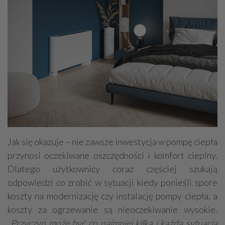
Jak się okazuje – nie zawsze inwestycja w pompę ciepła
przynosi oczekiwane oszczędności i komfort cieplny.
Dlatego użytkownicy coraz częściej szukają
odpowiedzi co zrobić w sytuacji kiedy ponieśli spore
koszty na modernizację czy instalację pompy ciepła, a
koszty za ogrzewanie są nieoczekiwanie wysokie.
„Przyczyn może być co najmniej kilka i każda sytuacja