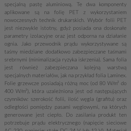
specjalną pastę aluminiową. Te dwa komponenty
aplikowane są na folię PET z wykorzystaniem
nowoczesnych technik drukarskich. Wybór folii PET
jest niezwykle istotny, gdyż posiada ona doskonałe
parametry izolacyjne oraz jest odporna na działanie
ognia. Jako przewodnik prądu wykorzystywane są
taśmy miedziane dodatkowo zabezpieczane taśmami
srebrnymi (minimalizacja ryzyka iskrzenia). Sama folia
jest również zabezpieczana kolejną warstwą
specjalnych materiałów, jak na przykład folia Laminex.
Folie grzewcze posiadają różną moc (od 80 W/m² do
400 W/m²), która uzależniona jest od następujących
czynników: szerokość folii, ilość węgla (grafitu) oraz
odległości pomiędzy pasami węglowymi, na których
generowane jest ciepło. Do zasilania produkt ten
potrzebuje prądu elektrycznego (napięcie sieciowe
AC 230, napięcie: stałe DC 24 V lub 12 V). Materiał