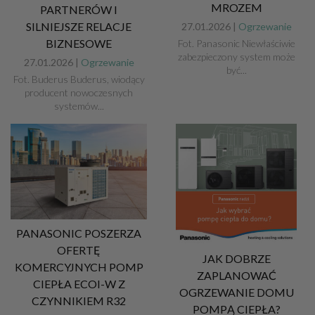
MROZEM
PARTNERÓW I
SILNIEJSZE RELACJE
27.01.2026 |
Ogrzewanie
BIZNESOWE
Fot. Panasonic Niewłaściwie
zabezpieczony system może
27.01.2026 |
Ogrzewanie
być...
Fot. Buderus Buderus, wiodący
producent nowoczesnych
systemów...
PANASONIC POSZERZA
OFERTĘ
JAK DOBRZE
KOMERCYJNYCH POMP
ZAPLANOWAĆ
CIEPŁA ECOI-W Z
OGRZEWANIE DOMU
CZYNNIKIEM R32
POMPĄ CIEPŁA?