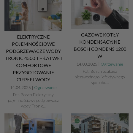
GAZOWE KOTŁY
ELEKTRYCZNE
KONDENSACYJNE
POJEMNOŚCIOWE
BOSCH CONDENS 1200
PODGRZEWACZE WODY
W
TRONIC 4500 T – ŁATWE I
14.03.2025 |
Ogrzewanie
KOMFORTOWE
Fot. Bosch Szukasz
PRZYGOTOWANIE
niezawodnego i efektywnego
CIEPŁEJ WODY
sposobu...
14.04.2025 |
Ogrzewanie
Fot. Bosch Elektryczny
pojemnościowy podgrzewacz
wody Tronic...