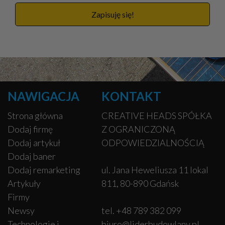
Zapisuję się!
NAWIGACJA
KONTAKT
Strona główna
CREATIVE HEADS SPÓŁKA
Dodaj firmę
Z OGRANICZONĄ
Dodaj artykuł
ODPOWIEDZIALNOŚCIĄ
Dodaj baner
Dodaj remarketing
ul. Jana Heweliusza 11 lokal
Artykuły
811, 80-890 Gdańsk
Firmy
Newsy
tel. +48 789 382 099
Technologie i
biuro@liderbudowlany.pl