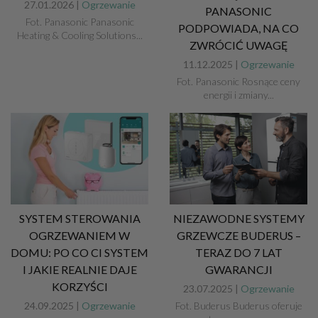
27.01.2026 |
Ogrzewanie
PANASONIC
Fot. Panasonic Panasonic
PODPOWIADA, NA CO
Heating & Cooling Solutions...
ZWRÓCIĆ UWAGĘ
11.12.2025 |
Ogrzewanie
Fot. Panasonic Rosnące ceny
energii i zmiany...
SYSTEM STEROWANIA
NIEZAWODNE SYSTEMY
OGRZEWANIEM W
GRZEWCZE BUDERUS –
DOMU: PO CO CI SYSTEM
TERAZ DO 7 LAT
I JAKIE REALNIE DAJE
GWARANCJI
KORZYŚCI
23.07.2025 |
Ogrzewanie
24.09.2025 |
Ogrzewanie
Fot. Buderus Buderus oferuje