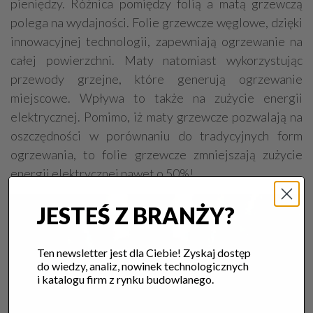
pieniędzy. Różnica pomiędzy folią a matą grzewczą
polega na wydajności. Folie grzewcze węglowe, dzięki
innowacyjnej technologii, zapewniają ogrzewanie na
całej powierzchni. Maty natomiast wykorzystując
przewody grzejne, które generują ogrzewanie
miejscowe. Wpływa to także na zużycie energii
elektrycznej. Pomimo, iż maty grzewcze pozwalają na
oszczędności w porównaniu do tradycyjnych form
ogrzewania, to folie grzewcze zmniejszają zużycie
energii elektrycznej nawet o 50%!
JESTEŚ Z BRANŻY?
Ten newsletter jest dla Ciebie! Zyskaj dostęp
do wiedzy, analiz, nowinek technologicznych
i katalogu firm z rynku budowlanego.