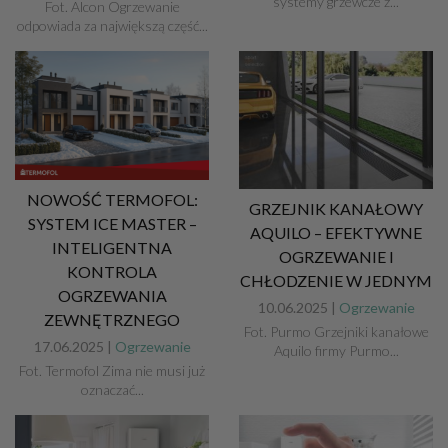
systemy grzewcze z...
Fot. Alcon Ogrzewanie
odpowiada za największą część...
NOWOŚĆ TERMOFOL:
GRZEJNIK KANAŁOWY
SYSTEM ICE MASTER –
AQUILO – EFEKTYWNE
INTELIGENTNA
OGRZEWANIE I
KONTROLA
CHŁODZENIE W JEDNYM
OGRZEWANIA
10.06.2025 |
Ogrzewanie
ZEWNĘTRZNEGO
Fot. Purmo Grzejniki kanałowe
17.06.2025 |
Ogrzewanie
Aquilo firmy Purmo...
Fot. Termofol Zima nie musi już
oznaczać...