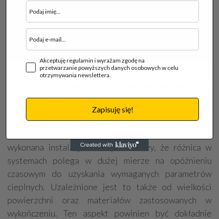
Akceptuję regulamin i wyrażam zgodę na
fot. Termofol
przetwarzanie powyższych danych osobowych w celu
otrzymywania newslettera.
Folia a mata grzewcza – które rozwiązanie wybrać?
Optymalny wybór produktu do systemu ogrzewania
Zapisuję się!
uzależniony będzie przede wszystkim od wymagań
cieplnych pomieszczenia, w którym ma zostać
wykonana instalacja. Pamiętać należy, że różnica w
systemach polega w dużej mierze na opóźnieniu
czasowym do uzyskania wymaganych parametrów
cieplnych. Uzależnione jest to także od wielkości
powierzchni oraz materiałów zastosowanych w
wykończeniu. Ten aspekt powinien być dokładnie