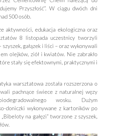
ujemy Przyszłość”. W ciągu dwóch dni
nad 500 osób.
e aktywności, edukacja ekologiczna oraz
ztatów 8 listopada uczestnicy tworzyli
szyszek, gałązek i liści – oraz wykonywali
em olejków, ziół i kwiatów. Nie zabrakło
óre stały się efektownymi, praktycznymi i
tyka warsztatowa została rozszerzona o
wali pachnące świece z naturalnej węzy
 biodegradowalnego wosku. Dużym
ko-doniczki wykonywane z kartoników po
 „Bibeloty na gałęzi” tworzone z szyszek,
ałów.