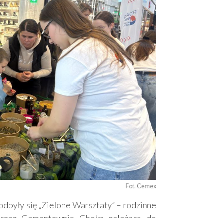
Fot. Cemex
dbyły się „Zielone Warsztaty” – rodzinne
przez Cementownię Chełm należącą do