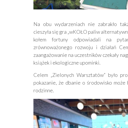
Na obu wydarzeniach nie zabrakło także
cieszyła się gra „wKOŁO paliw alternatywny
kołem fortuny odpowiadali na pytan
zrównoważonego rozwoju i działań Cem
zaangażowanie na uczestników czekały nagr
książek i ekologiczne upominki.
Celem „Zielonych Warsztatów” było pro
pokazanie, że dbanie o środowisko może by
rodzinne.