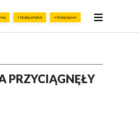
irmę
+ Dodaj artykuł
+ Dodaj baner
A PRZYCIĄGNĘŁY