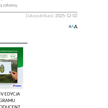
rą zabawą.
Data publikacji:
2025-12-02
A
A
A
IV EDYCJA
GRAMU
ODUCENT