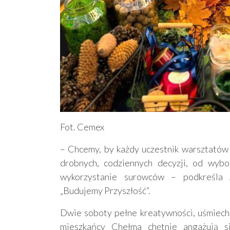
Fot. Cemex
– Chcemy, by każdy uczestnik warsztatów p
drobnych, codziennych decyzji, od wyb
wykorzystanie surowców – podkreśla 
„Budujemy Przyszłość”.
Dwie soboty pełne kreatywności, uśmiechów
mieszkańcy Chełma chętnie angażują s