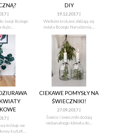
DIY
CZNĄ?
19.12.2017 |
017 |
Wielkimi krokami zbliżają się
do świąt Bożego
święta Bożego Narodzenia,...
 dużo...
CIEKAWE POMYSŁY NA
DZIURAWA
ŚWIECZNIKI!
 KWIATY
ZKOWE
27.09.2017 |
Świece i świeczniki dodają
017 |
niebanalnego klimatu do...
wa króluje we
owy kształt...