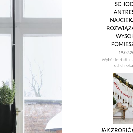
SCHOD
ANTRE
NAJCIE
ROZWIĄZ
WYSO
POMIES
19.02.2
Wybór kształtu s
od ich lokali
JAK ZROBIĆ