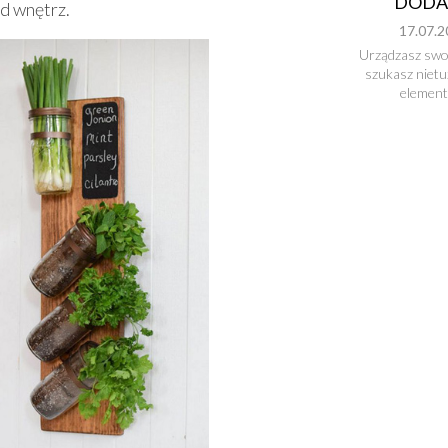
DODA
d wnętrz.
17.07.2
Urządzasz swoj
szukasz niet
element