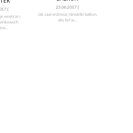
TEK
23.06.2017 |
017 |
Jak zaaranżować niewielki balkon,
e wnętrze i
aby był w...
uzinkowych
ów...