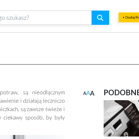
+ Dodaj f
PODOBNE
potraw, są nieodłącznym
A
A
A
ienie i działają leczniczo
iczkach, są zawsze świeże i
 ciekawy sposób, by były