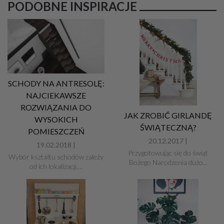
PODOBNE INSPIRACJE
SCHODY NA ANTRESOLĘ:
NAJCIEKAWSZE
ROZWIĄZANIA DO
JAK ZROBIĆ GIRLANDĘ
WYSOKICH
ŚWIĄTECZNĄ?
POMIESZCZEŃ
20.12.2017 |
19.02.2018 |
Przygotowując się do świąt
Wybór kształtu schodów zależy
Bożego Narodzenia dużo...
od ich lokalizacji,...