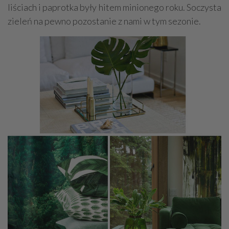
liściach i paprotka były hitem minionego roku. Soczysta
zieleń na pewno pozostanie z nami w tym sezonie.