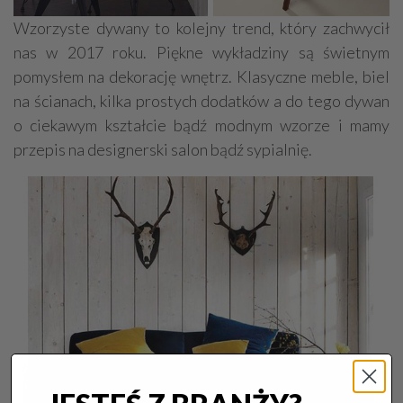
Wzorzyste dywany to kolejny trend, który zachwycił
nas w 2017 roku. Piękne wykładziny są świetnym
pomysłem na dekorację wnętrz. Klasyczne meble, biel
na ścianach, kilka prostych dodatków a do tego dywan
o ciekawym kształcie bądź modnym wzorze i mamy
przepis na designerski salon bądź sypialnię.