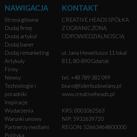
NAWIGACJA
KONTAKT
Strona główna
CREATIVE HEADS SPÓŁKA
Dodaj firmę
Z OGRANICZONĄ
Dodaj artykuł
ODPOWIEDZIALNOŚCIĄ
Dodaj baner
Dodaj remarketing
ul. Jana Heweliusza 11 lokal
Artykuły
811, 80-890 Gdańsk
Firmy
Newsy
tel. +48 789 382 099
Technologie i
biuro@liderbudowlany.pl
poradniki
www.creativeheads.pl
Inspiracje
Wydarzenia
KRS: 0001062563
Warunki umowy
NIP: 5932639720
Partnerzy medialni
REGON: 52663464800000
Polityka