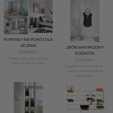
POMYSŁY NA POKÓJ DLA
UCZNIA
ZRÓB SAM MODNY
13.09.2017 |
DODATEK
Koniec wakacyjnej sielanki.
17.07.2017 |
Dzieci usiadły do ławek...
Urządzasz swoje wnętrze i
szukasz nietuzinkowych
elementów...