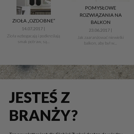
POMYSŁOWE
ROZWIĄZANIA NA
ZIOŁA „OZDOBNE”
BALKON
14.07.2017 |
23.06.2017 |
Zioła wzbogacają i podkreślają
Jak zaaranżować niewielki
smak potraw, są...
balkon, aby był w...
JESTEŚ Z
BRANŻY?