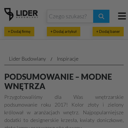
+ Dodaj firmę
+ Dodaj artykuł
+ Dodaj baner
Lider Budowlany
Inspiracje
PODSUMOWANIE – MODNE
WNĘTRZA
Przygotowaliśmy dla Was wnętrzarskie
podsumowanie roku 2017! Kolor złoty i zielony
królował w aranżacjach wnętrz. Najpopularniejsze
dodatki to designerskie krzesła, kwiaty doniczkowe,
złote lampy oraz wzorzyste dywany.