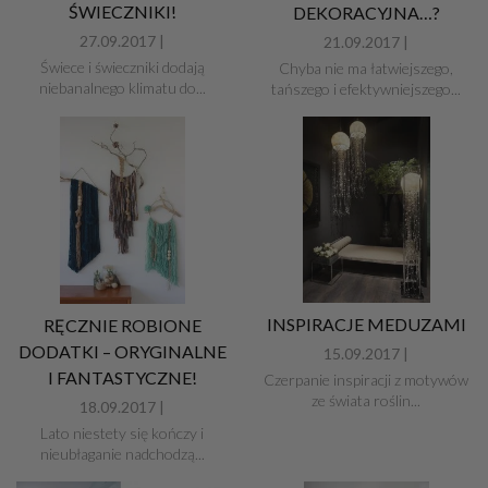
ŚWIECZNIKI!
DEKORACYJNA…?
27.09.2017 |
21.09.2017 |
Świece i świeczniki dodają
Chyba nie ma łatwiejszego,
niebanalnego klimatu do...
tańszego i efektywniejszego...
INSPIRACJE MEDUZAMI
RĘCZNIE ROBIONE
DODATKI – ORYGINALNE
15.09.2017 |
I FANTASTYCZNE!
Czerpanie inspiracji z motywów
ze świata roślin...
18.09.2017 |
Lato niestety się kończy i
nieubłaganie nadchodzą...