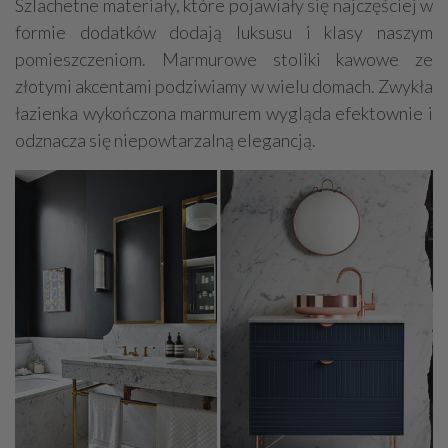
Szlachetne materiały, które pojawiały się najczęściej w
formie dodatków dodają luksusu i klasy naszym
pomieszczeniom. Marmurowe stoliki kawowe ze
złotymi akcentami podziwiamy w wielu domach. Zwykła
łazienka wykończona marmurem wygląda efektownie i
odznacza się niepowtarzalną elegancją.