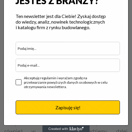
JESTEŚ Z BRANŻY?
Ten newsletter jest dla Ciebie! Zyskaj dostęp
do wiedzy, analiz, nowinek technologicznych
i katalogu firm z rynku budowlanego.
Akceptuję regulamin i wyrażam zgodę na
przetwarzanie powyższych danych osobowych w celu
otrzymywania newslettera.
Zapisuję się!
Powyższe trendy na pewno będą cieszyć nasze oczy
również w 2018 roku. Będziemy dalej