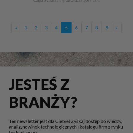
Często zdarza się, że otaczające nas…
«
1
2
3
4
5
6
7
8
9
»
JESTEŚ Z
BRANŻY?
Ten newsletter jest dla Ciebie! Zyskaj dostęp do wiedzy,
analiz, nowinek technologicznych i katalogu firm z rynku
budowlanego.