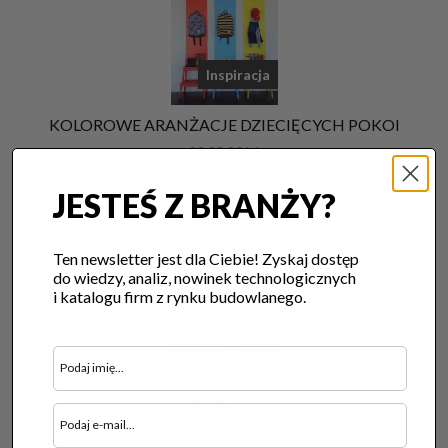
Inspiracja
KOLOROWE ARANŻACJE DZIECIĘCYCH POKOI
22.08.2016
W niemowlęcych pokojach najczęściej królują pastele…
JESTEŚ Z BRANŻY?
Ten newsletter jest dla Ciebie! Zyskaj dostęp
do wiedzy, analiz, nowinek technologicznych
i katalogu firm z rynku budowlanego.
Inspiracja
DEKORACJE DO DOMU Z …FRAGMENTÓW DRZEW
18.08.2016
Szukasz pomysłu jak tanio ozdobić stare…