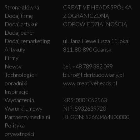
Strona główna
CREATIVE HEADS SPÓŁKA
Dodaj firmę
Z OGRANICZONĄ
Dodaj artykuł
ODPOWIEDZIALNOŚCIĄ
Dodaj baner
Dodaj remarketing
ul. Jana Heweliusza 11 lokal
Artykuły
811, 80-890 Gdańsk
Firmy
Newsy
tel. +48 789 382 099
Technologie i
biuro@liderbudowlany.pl
poradniki
www.creativeheads.pl
Inspiracje
Wydarzenia
KRS: 0001062563
Warunki umowy
NIP: 5932639720
Partnerzy medialni
REGON: 52663464800000
Polityka
prywatności