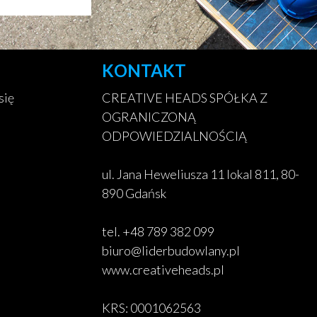
KONTAKT
się
CREATIVE HEADS SPÓŁKA Z
OGRANICZONĄ
ODPOWIEDZIALNOŚCIĄ
ul. Jana Heweliusza 11 lokal 811, 80-
890 Gdańsk
tel. +48 789 382 099
biuro@liderbudowlany.pl
www.creativeheads.pl
KRS: 0001062563