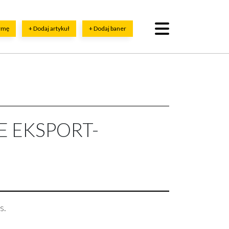
irmę
+ Dodaj artykuł
+ Dodaj baner
E EKSPORT-
s.