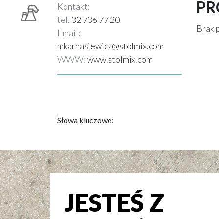
PR
Kontakt:
tel.
32 736 77 20
Brak 
Email:
mkarnasiewicz@stolmix.com
WWW:
www.stolmix.com
Słowa kluczowe:
JESTEŚ Z