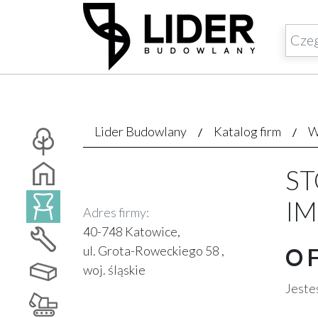
Lider Budowlany
Katalog firm
W
ST
I
Adres firmy:
40-748 Katowice,
ul. Grota-Roweckiego 58 ,
O 
woj. śląskie
Jesteś