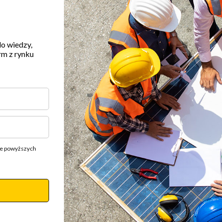
do wiedzy,
rm z rynku
ie powyższych