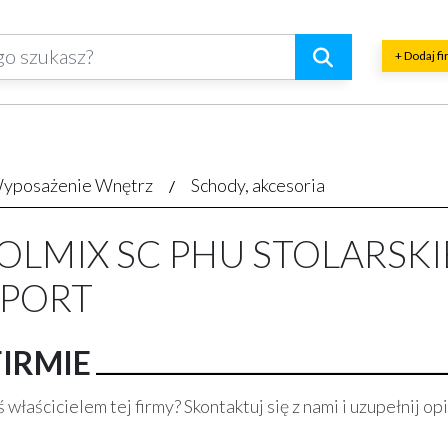
+ Dodaj f
yposażenie Wnętrz
Schody, akcesoria
OLMIX SC PHU STOLARSKI
MPORT
FIRMIE
 właścicielem tej firmy? Skontaktuj się z nami i uzupełnij opi