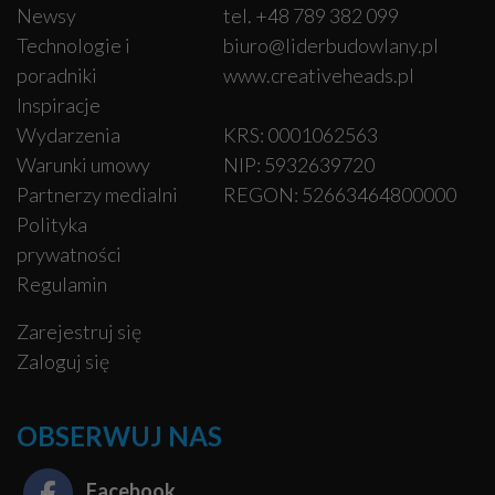
Newsy
tel. +48 789 382 099
Technologie i
biuro@liderbudowlany.pl
poradniki
www.creativeheads.pl
Inspiracje
Wydarzenia
KRS: 0001062563
Warunki umowy
NIP: 5932639720
Partnerzy medialni
REGON: 52663464800000
Polityka
prywatności
Regulamin
Zarejestruj się
Zaloguj się
OBSERWUJ NAS
Facebook