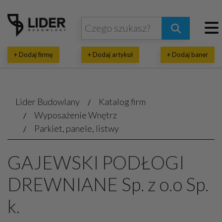
+ Dodaj firmę
+ Dodaj artykuł
+ Dodaj baner
Lider Budowlany
Katalog firm
Wyposażenie Wnętrz
Parkiet, panele, listwy
GAJEWSKI PODŁOGI
DREWNIANE Sp. z o.o Sp.
k.