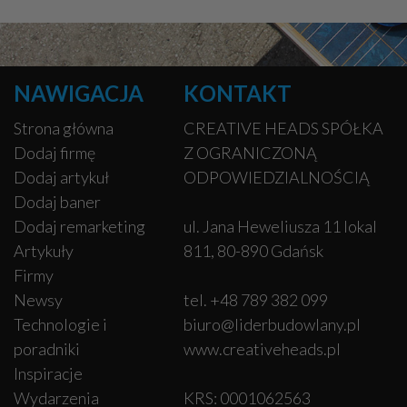
NAWIGACJA
KONTAKT
Strona główna
CREATIVE HEADS SPÓŁKA
Dodaj firmę
Z OGRANICZONĄ
Dodaj artykuł
ODPOWIEDZIALNOŚCIĄ
Dodaj baner
Dodaj remarketing
ul. Jana Heweliusza 11 lokal
Artykuły
811, 80-890 Gdańsk
Firmy
Newsy
tel. +48 789 382 099
Technologie i
biuro@liderbudowlany.pl
poradniki
www.creativeheads.pl
Inspiracje
Wydarzenia
KRS: 0001062563