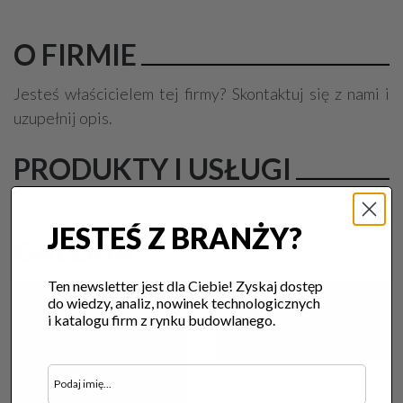
O FIRMIE
Jesteś właścicielem tej firmy? Skontaktuj się z nami i
uzupełnij opis.
PRODUKTY I USŁUGI
Brak produktów.
JESTEŚ Z BRANŻY?
GALERIA
Ten newsletter jest dla Ciebie! Zyskaj dostęp
do wiedzy, analiz, nowinek technologicznych
i katalogu firm z rynku budowlanego.